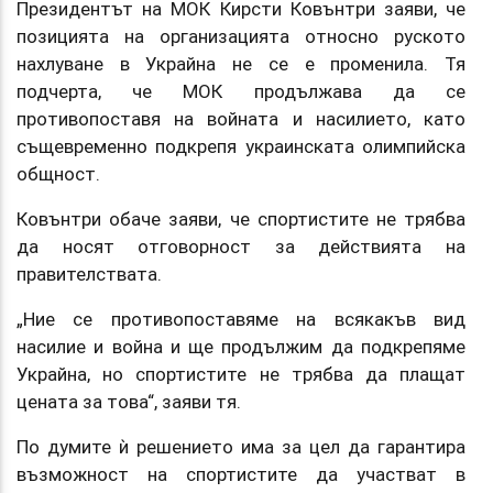
Президентът на МОК Кирсти Ковънтри заяви, че
позицията на организацията относно руското
нахлуване в Украйна не се е променила. Тя
подчерта, че МОК продължава да се
противопоставя на войната и насилието, като
същевременно подкрепя украинската олимпийска
общност.
Ковънтри обаче заяви, че спортистите не трябва
да носят отговорност за действията на
правителствата.
„Ние се противопоставяме на всякакъв вид
насилие и война и ще продължим да подкрепяме
Украйна, но спортистите не трябва да плащат
цената за това“, заяви тя.
По думите ѝ решението има за цел да гарантира
възможност на спортистите да участват в