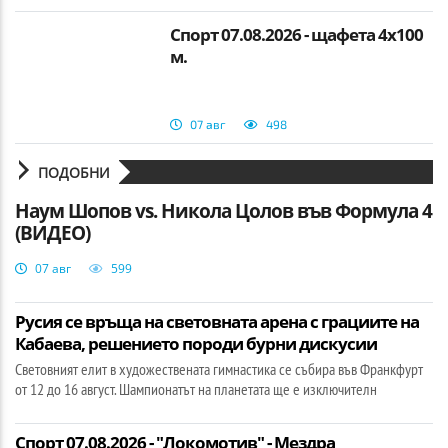
Спорт 07.08.2026 - щафета 4х100
м.
07 авг
498
ПОДОБНИ
Наум Шопов vs. Никола Цолов във Формула 4
(ВИДЕО)
07 авг
599
Русия се връща на световната арена с грациите на
Кабаева, решението породи бурни дискусии
Световният елит в художествената гимнастика се събира във Франкфурт
от 12 до 16 август. Шампионатът на планетата ще е изключителн
Спорт 07.08.2026 - "Локомотив" - Мездра