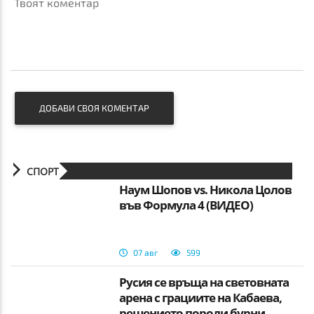
Твоят коментар
ДОБАВИ СВОЯ КОМЕНТАР
СПОРТ
Наум Шопов vs. Никола Цолов
във Формула 4 (ВИДЕО)
07 авг
599
Русия се връща на световната
арена с грациите на Кабаева,
решението породи бурни