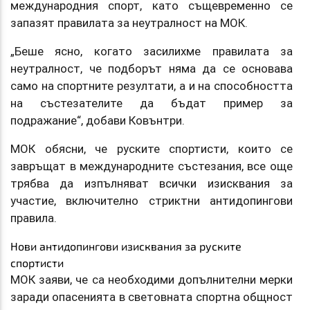
международния спорт, като същевременно се
запазят правилата за неутралност на МОК.
„Беше ясно, когато засилихме правилата за
неутралност, че подборът няма да се основава
само на спортните резултати, а и на способността
на състезателите да бъдат пример за
подражание“, добави Ковънтри.
МОК обясни, че руските спортисти, които се
завръщат в международните състезания, все още
трябва да изпълняват всички изисквания за
участие, включително стриктни антидопингови
правила.
Нови антидопингови изисквания за руските
спортисти
МОК заяви, че са необходими допълнителни мерки
заради опасенията в световната спортна общност