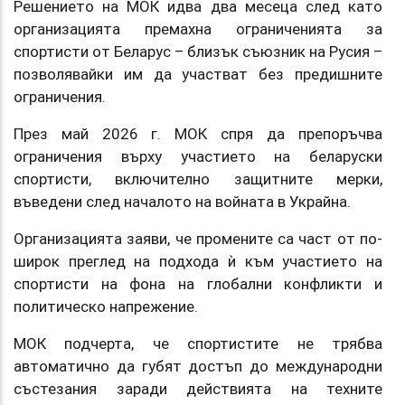
Решението на МОК идва два месеца след като
организацията премахна ограниченията за
спортисти от Беларус – близък съюзник на Русия –
позволявайки им да участват без предишните
ограничения.
През май 2026 г. МОК спря да препоръчва
ограничения върху участието на беларуски
спортисти, включително защитните мерки,
въведени след началото на войната в Украйна.
Организацията заяви, че промените са част от по-
широк преглед на подхода ѝ към участието на
спортисти на фона на глобални конфликти и
политическо напрежение.
МОК подчерта, че спортистите не трябва
автоматично да губят достъп до международни
състезания заради действията на техните