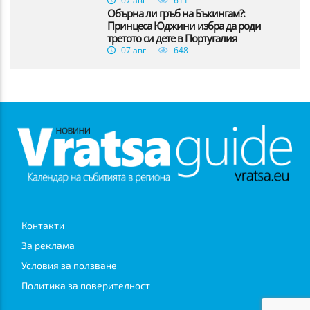
07 авг
611
Обърна ли гръб на Бъкингам?:
Принцеса Юджини избра да роди
третото си дете в Португалия
07 авг
648
Контакти
За реклама
Условия за ползване
Политика за поверителност