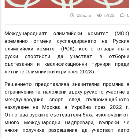
08 юли
6425
0
Международният олимпийски комитет (МОК)
временно отмени суспендирането на Руския
олимпийски комитет (РОК), което отваря пътя
руски спортисти да участват в отборни
състезания и квалификационни турнири преди
летните Олимпийски игри през 2028 г.
Решението представлява значителна промяна в
ограниченията, наложени върху руското участие в
международния спорт след пълномащабното
нахлуване на Москва в Украйна през 2022 г.
Оттогава руските състезатели бяха изключени от
много международни надпревари, въпреки че
някои получиха разрешение да участват като