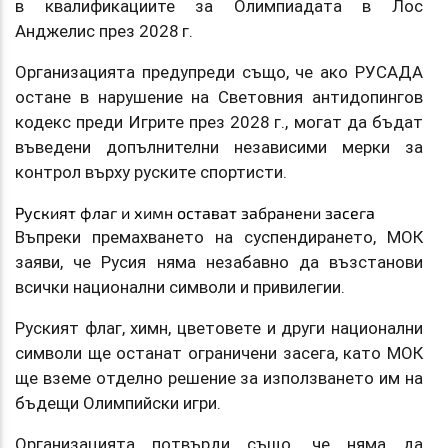
в квалификациите за Олимпиадата в Лос
Анджелис през 2028 г.
Организацията предупреди също, че ако РУСАДА
остане в нарушение на Световния антидопингов
кодекс преди Игрите през 2028 г., могат да бъдат
въведени допълнителни независими мерки за
контрол върху руските спортисти.
Руският флаг и химн остават забранени засега
Въпреки премахването на суспендирането, МОК
заяви, че Русия няма незабавно да възстанови
всички национални символи и привилегии.
Руският флаг, химн, цветовете и други национални
символи ще останат ограничени засега, като МОК
ще вземе отделно решение за използването им на
бъдещи Олимпийски игри.
Организацията потвърди също, че няма да