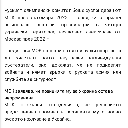
Руският олимпийски комитет беше суспендиран от
МОК през октомври 2023 г., след като призна
регионални спортни организации в четири
украински територии, незаконно анексирани от
Москва през 2022 г.
Преди това МОК позволи на някои руски спортисти
да участват като неутрални индивидуални
състезатели, ако докажат, че не подкрепят
войната и нямат връзки с руската армия или
службите за сигурност.
МОК заявява, че позицията му за Украйна остава
непроменена
МОК отхвърли твърденията, че решението
представлява промяна в позицията му относно
руското нахлуване в Украйна.