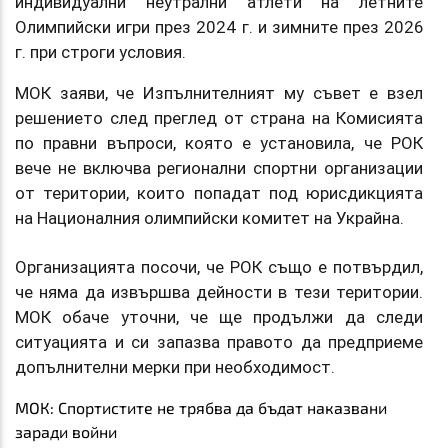
индивидуални неутрални атлети на летните
Олимпийски игри през 2024 г. и зимните през 2026
г. при строги условия.
МОК заяви, че Изпълнителният му съвет е взел
решението след преглед от страна на Комисията
по правни въпроси, която е установила, че РОК
вече не включва регионални спортни организации
от територии, които попадат под юрисдикцията
на Националния олимпийски комитет на Украйна.
Организацията посочи, че РОК също е потвърдил,
че няма да извършва дейности в тези територии.
МОК обаче уточни, че ще продължи да следи
ситуацията и си запазва правото да предприеме
допълнителни мерки при необходимост.
МОК: Спортистите не трябва да бъдат наказвани
заради войни