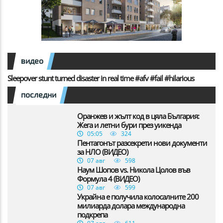
видео
Sleepover stunt turned disaster in real time #afv #fail #hilarious
последни
Оранжев и жълт код в цяла България:
Жега и летни бури през уикенда
05:05
324
Пентагонът разсекрети нови документи
за НЛО (ВИДЕО)
07 авг
598
Наум Шопов vs. Никола Цолов във
Формула 4 (ВИДЕО)
07 авг
599
Украйна е получила колосалните 200
милиарда долара международна
подкрепа