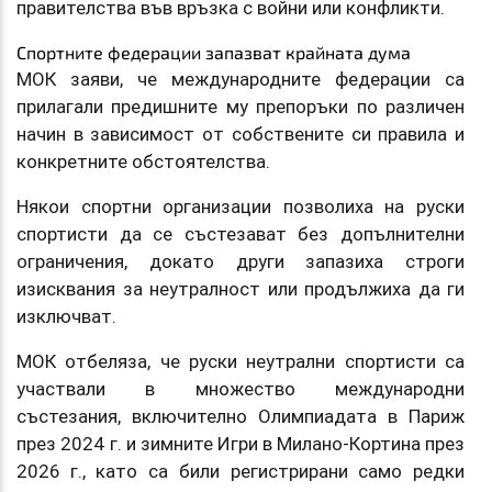
правителства във връзка с войни или конфликти.
Спортните федерации запазват крайната дума
МОК заяви, че международните федерации са
прилагали предишните му препоръки по различен
начин в зависимост от собствените си правила и
конкретните обстоятелства.
Някои спортни организации позволиха на руски
спортисти да се състезават без допълнителни
ограничения, докато други запазиха строги
изисквания за неутралност или продължиха да ги
изключват.
МОК отбеляза, че руски неутрални спортисти са
участвали в множество международни
състезания, включително Олимпиадата в Париж
през 2024 г. и зимните Игри в Милано-Кортина през
2026 г., като са били регистрирани само редки