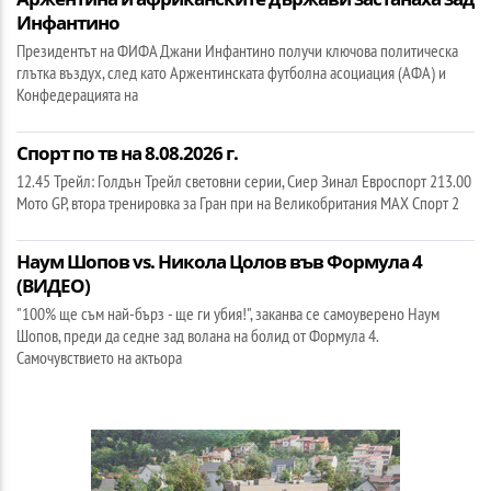
Инфантино
Президентът на ФИФА Джани Инфантино получи ключова политическа
глътка въздух, след като Аржентинската футболна асоциация (АФА) и
Конфедерацията на
Спорт по тв на 8.08.2026 г.
12.45 Трейл: Голдън Трейл световни серии, Сиер Зинал Евроспорт 213.00
Мото GP, втора тренировка за Гран при на Великобритания МАХ Спорт 2
Наум Шопов vs. Никола Цолов във Формула 4
(ВИДЕО)
"100% ще съм най-бърз - ще ги убия!", заканва се самоуверено Наум
Шопов, преди да седне зад волана на болид от Формула 4.
Самочувствието на актьора