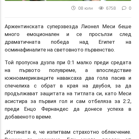
08 юли
6758
0
Аржентинската суперзвезда Лионел Меси беше
много емоционален и се просълзи след
драматичната победа над Египет на
осминафиналите на световното първенство.
Той пропусна дузпа при 0:1 малко преди средата
на първото полувреме, а впоследствие
южноамериканците наваксаха два гола пасив и
спечелиха с обрат в края на двубоя, за да
продължават защитата на титлата си, като Меси
асистира за първия гол и сам отбеляза за 2:2,
преди Енцо Фернандес да донесе успеха в
добавеното време.
„Истината е, че изпитвам страхотно облекчение.