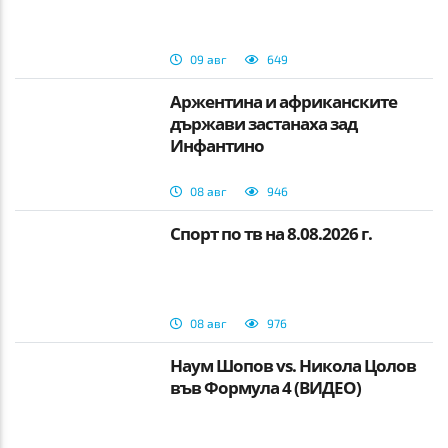
09 авг
649
Аржентина и африканските
държави застанаха зад
Инфантино
08 авг
946
Спорт по тв на 8.08.2026 г.
08 авг
976
Наум Шопов vs. Никола Цолов
във Формула 4 (ВИДЕО)