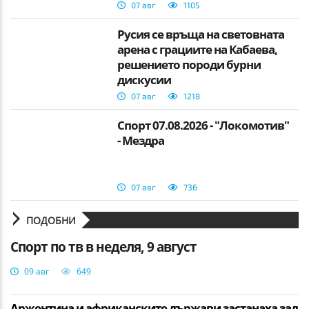
07 авг
1105
Русия се връща на световната
арена с грациите на Кабаева,
решението породи бурни
дискусии
07 авг
1218
Спорт 07.08.2026 - "Локомотив"
- Мездра
07 авг
736
ПОДОБНИ
Спорт по тв в неделя, 9 август
09 авг
649
Аржентина и африканските държави застанаха зад