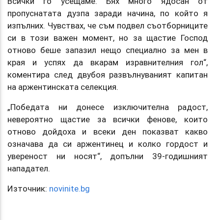
Всички го усещаме. Бях много ядосан от
пропуснатата дузпа заради начина, по който я
изпълних. Чувствах, че съм подвел съотборниците
си в този важен момент, но за щастие Господ
отново беше запазил нещо специално за мен в
края и успях да вкарам изравнителния гол“,
коментира след двубоя развълнуваният капитан
на аржентинската селекция.
„Победата ни донесе изключителна радост,
невероятно щастие за всички фенове, които
отново дойдоха и всеки ден показват какво
означава да си аржентинец и колко гордост и
увереност ни носят“, допълни 39-годишният
нападател.
Източник:
novinite.bg