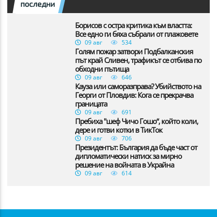
последни
Борисов с остра критика към властта:
Все едно ги бяха събрали от плажовете
09 авг
534
Голям пожар затвори Подбалканския
път край Сливен, трафикът се отбива по
обходни пътища
09 авг
646
Кауза или саморазправа? Убийството на
Георги от Пловдив: Кога се прекрачва
границата
09 авг
691
Пребиха "шеф Чичо Гошо“, който коли,
дере и готви котки в ТикТок
09 авг
706
Президентът: България да бъде част от
дипломатически натиск за мирно
решение на войната в Украйна
09 авг
614