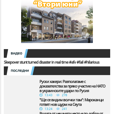
видео
Sleepover stunt turned disaster in real time #afv #fail #hilarious
последни
Руски хакери: Разполагаме с
доказателства за пряко участие на НАТО
в украинските удари по Русия
13:43
278
"Ще се видим всички там": Мароканци
готвят нов щурм на Сеута
13:24
241
Водата от чешмата често е по-добра от