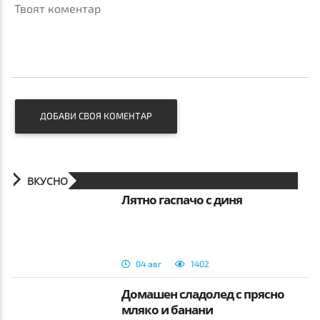
Твоят коментар
ДОБАВИ СВОЯ КОМЕНТАР
ВКУСНО
Лятно гаспачо с диня
04 авг
1402
Домашен сладолед с прясно
мляко и банани