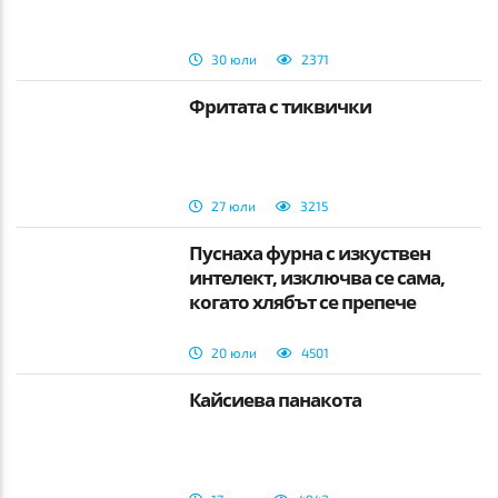
30 юли
2371
Фритата с тиквички
27 юли
3215
Пуснаха фурна с изкуствен
интелект, изключва се сама,
когато хлябът се препече
20 юли
4501
Кайсиева панакота