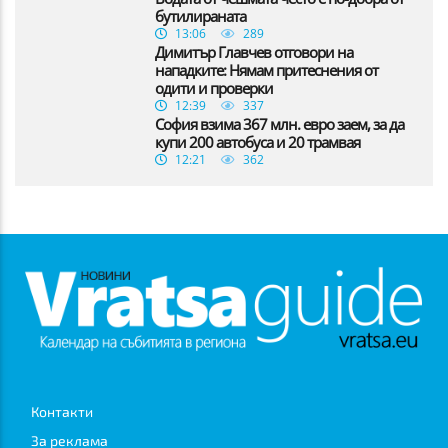
бутилираната
13:06
289
Димитър Главчев отговори на
нападките: Нямам притеснения от
одити и проверки
12:39
337
София взима 367 млн. евро заем, за да
купи 200 автобуса и 20 трамвая
12:21
362
Контакти
За реклама