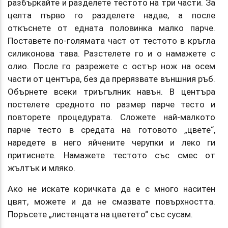
разбъркайте и разделете тестото на три части. За
целта първо го разделете надве, а после
откъснете от едната половинка малко парче.
Поставете по-голямата част от тестото в кръгла
силиконова тава. Разстелете го и о намажете с
олио. После го разрежете с остър нож на осем
части от центъра, без да прерязвате външния ръб.
Обърнете всеки триъгълник навън. В центъра
постелете средното по размер парче тесто и
повторете процедурата. Сложете най-малкото
парче тесто в средата на готовото „цвете“,
наредете в него яйчените черупки и леко ги
притиснете. Намажете тестото със смес от
жълтък и мляко.
Ако не искате коричката да е с много наситен
цвят, можете и да не смазвате повърхността.
Поръсете „листенцата на цветето“ със сусам.