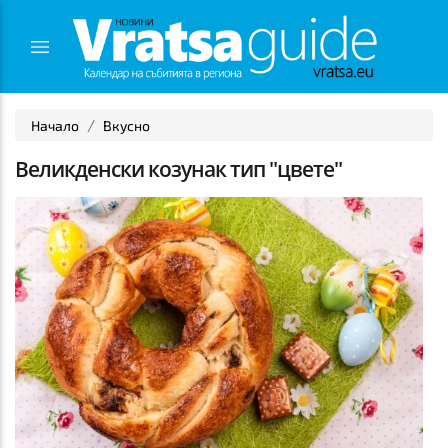
Начало
Вкусно
Великденски козунак тип "цвете"