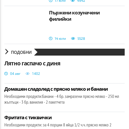
17 юли
4942
Пържени козуначени
филийки
14 юли
5528
ПОДОБНИ
Лятно гаспачо с диня
04 авг
1402
Домашен сладолед с прясно мляко и банани
Необходими продукти:банани - 4 бр. замразени прясно мляко - 250 мл
жълтъци - 3 бр. ванилия - 2 пакетчета
Фритата с тиквички
Необходими продукти: за 4 порции 8 яйца 1/2 ч.ч. прясно мляко 2