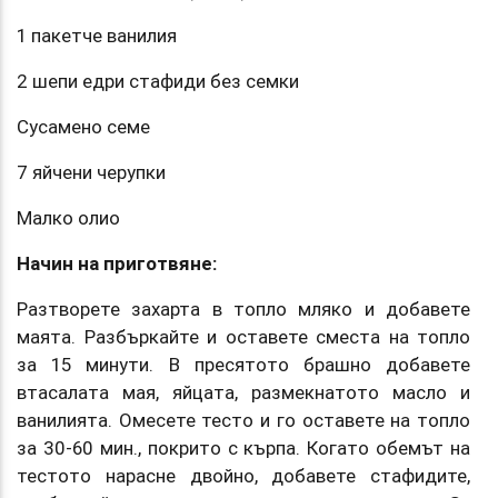
1 пакетче ванилия
2 шепи едри стафиди без семки
Сусамено семе
7 яйчени черупки
Малко олио
Начин на приготвяне:
Разтворете захарта в топло мляко и добавете
маята. Разбъркайте и оставете сместа на топло
за 15 минути. В пресятото брашно добавете
втасалата мая, яйцата, размекнатото масло и
ванилията. Омесете тесто и го оставете на топло
за 30-60 мин., покрито с кърпа. Когато обемът на
тестото нарасне двойно, добавете стафидите,