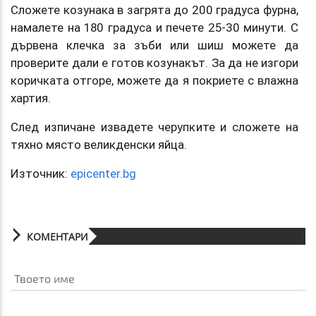
Сложете козунака в загрята до 200 градуса фурна,
намалете на 180 градуса и печете 25-30 минути. С
дървена клечка за зъби или шиш можете да
проверите дали е готов козунакът. За да не изгори
коричката отгоре, можете да я покриете с влажна
хартия.
След изпичане извадете черупките и сложете на
тяхно място великденски яйца.
Източник:
epicenter.bg
КОМЕНТАРИ
Твоето име