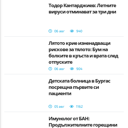
Тодор Кантарджиев: Летните
вируси отминават за три дни
06 авг
940
Лятото крие изненадващи
рискове за тялото: Бум на
болките в кръста и врата след
отпуските
06 авг
904
Детската болница в Бургас
посрещна първите си
пациенти
05 авг
1162
Имунолог от БАН:
Продължителните горещини