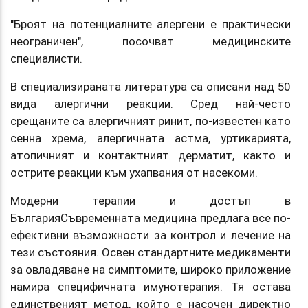
"Броят на потенциалните алергени е практически
неограничен", посочват медицинските
специалисти.
В специализираната литература са описани над 50
вида алергични реакции. Сред най-често
срещаните са алергичният ринит, по-известен като
сенна хрема, алергичната астма, уртикарията,
атопичният и контактният дерматит, както и
острите реакции към ухапвания от насекоми.
Модерни терапии и достъп в
БългарияСъвременната медицина предлага все по-
ефективни възможности за контрол и лечение на
тези състояния. Освен стандартните медикаменти
за овладяване на симптомите, широко приложение
намира специфичната имунотерапия. Тя остава
единственият метод, който е насочен директно