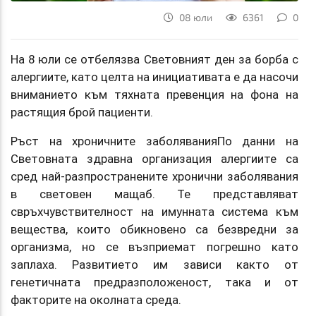
08 юли
6361
0
На 8 юли се отбелязва Световният ден за борба с
алергиите, като целта на инициативата е да насочи
вниманието към тяхната превенция на фона на
растящия брой пациенти.
Ръст на хроничните заболяванияПо данни на
Световната здравна организация алергиите са
сред най-разпространените хронични заболявания
в световен мащаб. Те представляват
свръхчувствителност на имунната система към
вещества, които обикновено са безвредни за
организма, но се възприемат погрешно като
заплаха. Развитието им зависи както от
генетичната предразположеност, така и от
факторите на околната среда.