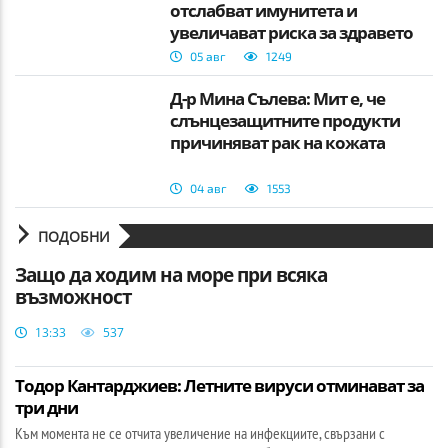
отслабват имунитета и
увеличават риска за здравето
05 авг
1249
Д-р Мина Сълева: Мит е, че
слънцезащитните продукти
причиняват рак на кожата
04 авг
1553
ПОДОБНИ
Защо да ходим на море при всяка
възможност
13:33
537
Тодор Кантарджиев: Летните вируси отминават за
три дни
Към момента не се отчита увеличение на инфекциите, свързани с