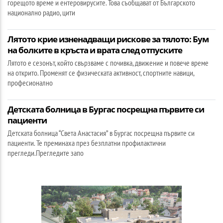
горещото време и ентеровирусите. Това съобщават от Българското
национално радио, цити
Лятото крие изненадващи рискове за тялото: Бум
на болките в кръста и врата след отпуските
Лятото е сезонът, който свързваме с почивка, движение и повече време
на открито. Променят се физическата активност, спортните навици,
професионално
Детската болница в Бургас посрещна първите си
пациенти
Детската болница “Света Анастасия” в Бургас посрещна първите си
пациенти. Те преминаха през безплатни профилактични
прегледи.Прегледите запо