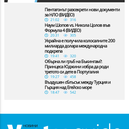
Пентагонът разсекрети нови документи
за НЛО (ВИДЕО)
21:02
316
Наум Шопов vs. Никола Цолов във
Формула 4 (ВИДЕО)
20:31
305
Украйна е получила колосалните 200
милиарда долара международна
подкрепа
19:41
320
Обърна ли гръб на Бъкингам?:
Принцеса Юджини избра да роди
третото си дете в Португалия
19:27
458
Въздушен сблъсък между Турция и
Гърция над Егейско море
18:47
542