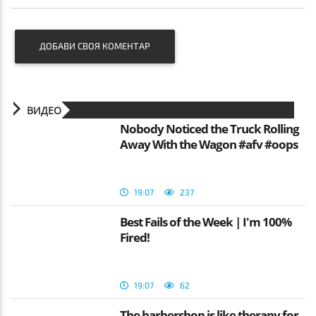
ДОБАВИ СВОЯ КОМЕНТАР
ВИДЕО
Nobody Noticed the Truck Rolling
Away With the Wagon #afv #oops
19:07
237
Best Fails of the Week | I'm 100%
Fired!
19:07
62
The barbershop is like therapy for