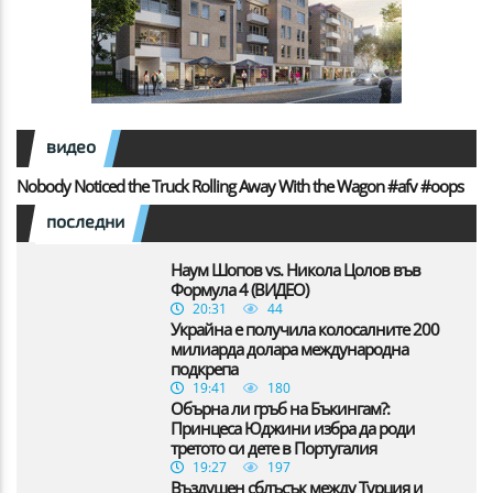
видео
Nobody Noticed the Truck Rolling Away With the Wagon #afv #oops
последни
Наум Шопов vs. Никола Цолов във
Формула 4 (ВИДЕО)
20:31
44
Украйна е получила колосалните 200
милиарда долара международна
подкрепа
19:41
180
Обърна ли гръб на Бъкингам?:
Принцеса Юджини избра да роди
третото си дете в Португалия
19:27
197
Въздушен сблъсък между Турция и