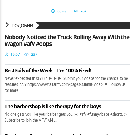
06 авг
784
ПОДОБНИ
Nobody Noticed the Truck Rolling Away With the
Wagon #afv #oops
19:07
237
Best Fails of the Week | I'm 100% Fired!
Never expected this! ???? ►►► Submit your videos for the chance to be
featured ???? https://www.failarmy.com/pages/submit-video ▼ Follow us
for more
The barbershop is like therapy for the boys
No one gets you like your barber gets you ✂️ #afv #funnyvideos #shorts. ▷
Subscribe to join the AFVFAM ...