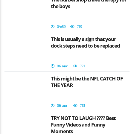
the boys
04:59
719
This is usually a sign that your
dock steps need to be replaced
06 авг
771
This might be the NFL CATCH OF
THE YEAR
06 авг
713
TRY NOT TO LAUGH ???? Best
Funny Videos and Funny
Moments