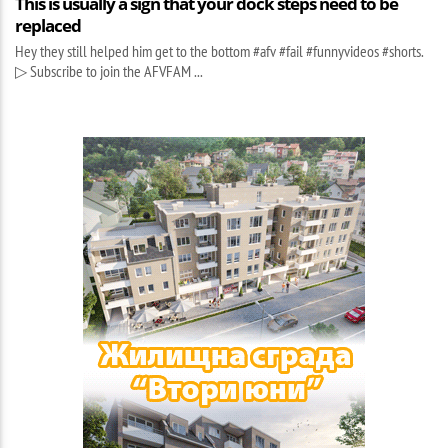
This is usually a sign that your dock steps need to be
replaced
Hey they still helped him get to the bottom #afv #fail #funnyvideos #shorts.
▷ Subscribe to join the AFVFAM ...