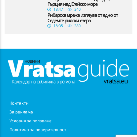
Гърция над Егейско море
18:47
340
Рибарска мрежа изплува от едно от
Седемте рилски езера
18:35
380
Контакти
За реклама
Условия за ползване
Политика за поверителност