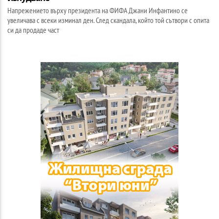
Напрежението върху президента на ФИФА Джани Инфантино се
увеличава с всеки изминал ден. След скандала, който той сътвори с опита
си да продаде част