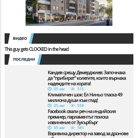
видео
This guy gets CLOCKED in the head
последни
Кандев срещу Демерджиев: Започнаха
да "прибират" колегите, които върнаха
надеждите на хората!
05 авг
515
Климатичен шок: Ел Ниньо тласка 49
милиона души към глад!
05 авг
558
Facebook свали реч на индийския
премиер, парламентът поиска
извинение от Зукърбърг
05 авг
585
Взривиха директор на завод за дронове