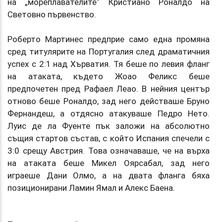
на „мореплавателите“ Кристиано Роналдо на
Световно първенство.
Роберто Мартинес предприе само една промяна
сред титулярите на Португалия след драматичния
успех с 2:1 над Хърватия. Тя беше по левия фланг
на атаката, където Жоао Феликс беше
предпочетен пред Рафаел Леао. В нейния център
отново беше Роналдо, зад него действаше Бруно
Фернандеш, а отдясно атакуваше Педро Нето.
Луис де ла Фуенте пък заложи на абсолютно
същия стартов състав, с който Испания спечели с
3:0 срещу Австрия. Това означаваше, че на върха
на атаката беше Микел Оярсабал, зад него
играеше Дани Олмо, а на двата фланга бяха
позиционирани Ламин Ямал и Алекс Баена.