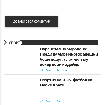
ДОБАВИ СВОЯ КОМЕНТАР
СПОРТ
Охранител на Марадона:
Преди да умре не се хранеше и
беше подут, а личният му
лекар дори не дойде
05 авг
584
Спорт 05.08.2026 - футбол на
малки врати
05 авг
432