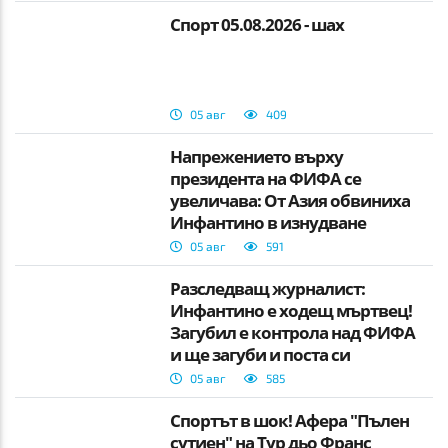
Спорт 05.08.2026 - шах
05 авг
409
Напрежението върху
президента на ФИФА се
увеличава: От Азия обвиниха
Инфантино в изнудване
05 авг
591
Разследващ журналист:
Инфантино е ходещ мъртвец!
Загубил е контрола над ФИФА
и ще загуби и поста си
05 авг
585
Спортът в шок! Афера "Пълен
сутиен" на Тур дьо Франс