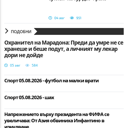
04 авг
951
ПОДОБНИ
Охранител на Марадона: Преди да умре не се
хранеше и беше подут, а личният му лекар
дори не дойде
05 авг
584
Спорт 05.08.2026 - футбол на малки врати
Спорт 05.08.2026 - шах
Напрежението върху президента на ФИФА се
увеличава: От Азия обвиниха Инфантино в
изнудване