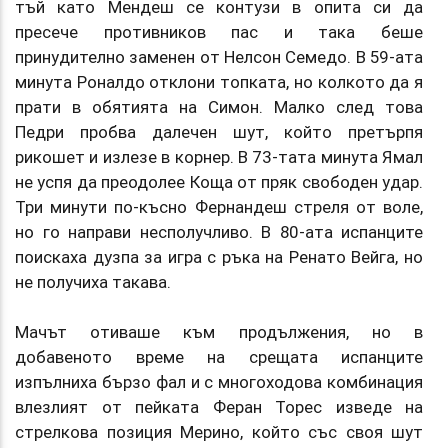
тъй като Мендеш се контузи в опита си да
пресече противников пас и така беше
принудително заменен от Нелсон Семедо. В 59-ата
минута Роналдо отклони топката, но колкото да я
прати в обятията на Симон. Малко след това
Педри пробва далечен шут, който претърпя
рикошет и излезе в корнер. В 73-тата минута Ямал
не успя да преодолее Коща от пряк свободен удар.
Три минути по-късно Фернандеш стреля от воле,
но го направи несполучливо. В 80-ата испанците
поискаха дузпа за игра с ръка на Ренато Вейга, но
не получиха такава.
Мачът отиваше към продължения, но в
добавеното време на срещата испанците
изпълниха бързо фал и с многоходова комбинация
влезлият от пейката Феран Торес изведе на
стрелкова позиция Мерино, който със своя шут