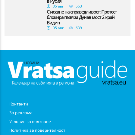
в Русия
05 авг
563
С искане на справедливост: Протест
блокира пътя за Дунав мост 2 край
Видин
05 авг
639
Контакти
За реклама
Условия за ползване
Политика за поверителност