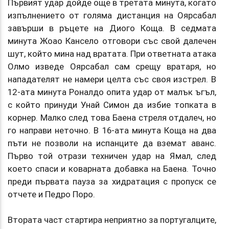
Първият удар дойде още в третата минута, когато
изпълнението от голяма дистанция на Оярсабал
завърши в ръцете на Диого Коща. В седмата
минута Жоао Кансело отговори със свой далечен
шут, който мина над вратата. При ответната атака
Олмо изведе Оярсабал сам срещу вратаря, но
нападателят не намери целта със своя изстрел. В
12-ата минута Роналдо опита удар от малък ъгъл,
с който принуди Унай Симон да избие топката в
корнер. Малко след това Баена стреля отдалеч, но
го направи неточно. В 16-ата минута Коща на два
пъти не позволи на испанците да вземат аванс.
Първо той отрази техничен удар на Ямал, след
което спаси и коварната добавка на Баена. Точно
преди първата пауза за хидратация с пропуск се
отчете и Педро Поро.
Втората част стартира неприятно за португалците,