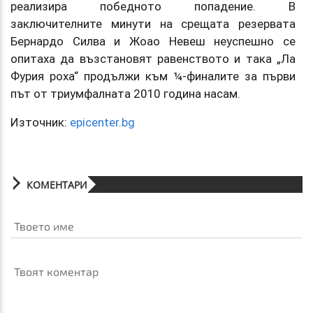
реализира победното попадение. В
заключителните минути на срещата резервата
Бернардо Силва и Жоао Невеш неуспешно се
опитаха да възстановят равенството и така „Ла
Фурия роха“ продължи към ¼-финалите за първи
път от триумфалната 2010 година насам.
Източник:
epicenter.bg
КОМЕНТАРИ
Твоето име
Твоят коментар