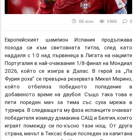
08 юли
5966
0
Европейският шампион Испания продължава
похода си към световната титла, след като
надделя с 1:0 над първенеца в Лигата на нациите
Португалия в най-очаквания 1/8-финал на Мондиал
2026, който се изигра в Далас. В герой за „Ла
Фурия роха“ се превърна резервата Микел Мерино,
който отбеляза победното попадение в
добавеното време на двубоя. Също така това е
пети пореден мач за тима със суха мрежа в
турнира. В следващата му фаза испанците очакват
победителя измеду домакина САЩ и Белгия, които
играят помежду си по-късно тази нощ. От друга
страна, мачът в Тексас беше последен за капитана