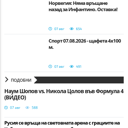
Норвегия: Няма връщане
назад за Инфантино. Оставка!
07 авг
654
Спорт 07.08.2026 - щафета 4х100
м.
07 авг
491
ПОДОБНИ
Наум Шопов vs. Никола Цолов във Формула 4
(ВИДЕО)
07 авг
588
Русия се връща на световната арена с грациите на