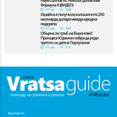
Наум Шопов vs. Никола Цолов във
Формула 4 (ВИДЕО)
07 авг
588
Украйна е получила колосалните 200
милиарда долара международна
подкрепа
07 авг
587
Обърна ли гръб на Бъкингам?:
Принцеса Юджини избра да роди
третото си дете в Португалия
07 авг
616
Контакти