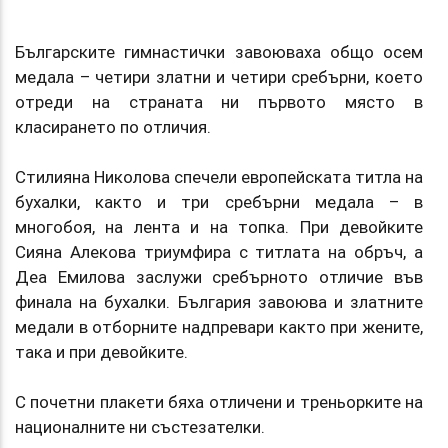
Българските гимнастички завоюваха общо осем
медала – четири златни и четири сребърни, което
отреди на страната ни първото място в
класирането по отличия.
Стилияна Николова спечели европейската титла на
бухалки, както и три сребърни медала – в
многобоя, на лента и на топка. При девойките
Сияна Алекова триумфира с титлата на обръч, а
Деа Емилова заслужи сребърното отличие във
финала на бухалки. България завоюва и златните
медали в отборните надпревари както при жените,
така и при девойките.
С почетни плакети бяха отличени и треньорките на
националните ни състезателки.