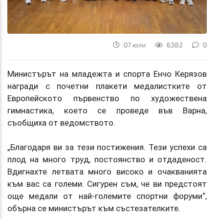
07 юли
6382
0
Министърът на младежта и спорта Енчо Керязов
награди с почетни плакети медалистките от
Европейското първенство по художествена
гимнастика, което се проведе във Варна,
съобщиха от ведомството.
„Благодаря ви за тези постижения. Тези успехи са
плод на много труд, постоянство и отдаденост.
Вдигнахте летвата много високо и очакванията
към вас са големи. Сигурен съм, че ви предстоят
още медали от най-големите спортни форуми“,
обърна се министърът към състезателките.