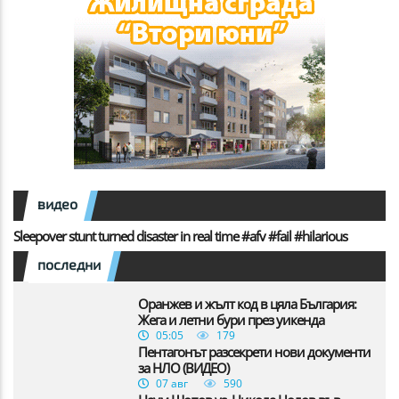
видео
Sleepover stunt turned disaster in real time #afv #fail #hilarious
последни
Оранжев и жълт код в цяла България:
Жега и летни бури през уикенда
05:05
179
Пентагонът разсекрети нови документи
за НЛО (ВИДЕО)
07 авг
590