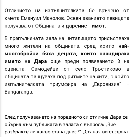
Отличието на изпълнителката бе връчено от
кмета Емануил Манолов. Освен званието певицата
получава от Общината и
дарение - имот.
В препълнената зала на читалището присъстваха
много жители на общината, сред които
най-
многобройни бяха децата, които скандираха
името на Дара
още преди появяването ѝ на
сцената. Самодейци от село Тръстиково в
общината танцуваха под ритмите на хита, с който
изпълнителката триумфира на „Евровизия“ –
Bangaranga.
След получаването на поредното си отличие Дара се
обърна към публиката в залата с въпроса
: „Вие
разбрахте ли какво стана днес?“.
„Станах ви съседка.