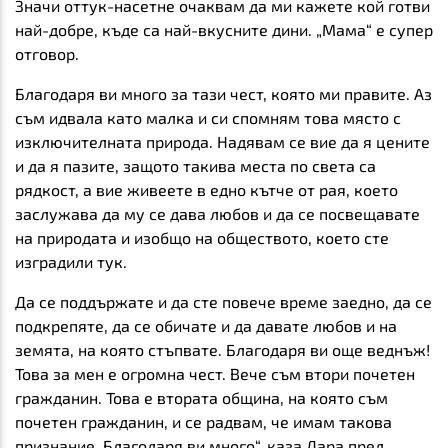
Значи оттук-насетне очаквам да ми кажете
кой готви
най-добре,
къде са най-вкусните дини. „Мама“ е супер
отговор.
Благодаря ви много за тази чест, която ми правите. Аз
съм идвала като малка и си спомням
това място с
изключителната природа
. Надявам се вие да я цените
и да я пазите, защото такива места по света са
рядкост, а вие живеете в едно кътче от рая, което
заслужава да му се дава любов и да се посвещавате
на природата и изобщо на обществото, което сте
изградили тук.
Да се поддържате и да сте
повече време заедно, да се
подкрепяте, да се обичате и да давате любов и на
земята, на която стъпвате
. Благодаря ви още веднъж!
Това за мен е огромна чест. Вече съм втори почетен
гражданин. Това е втората община, на която съм
почетен гражданин, и се радвам, че имам такова
признание. Благодаря ви много“, каза Дара пред