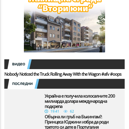
видео
Nobody Noticed the Truck Rolling Away With the Wagon #afv #oops
последни
Украйна е получила колосалните 200
милиарда долара международна
подкрепа
19:41
62
Обърна ли гръб на Бъкингам?:
Принцеса Юджини избра да роди
третото си дете в Португалия