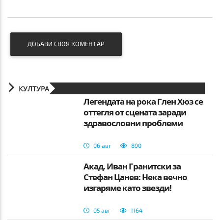
ДОБАВИ СВОЯ КОМЕНТАР
КУЛТУРА
Легендата на рока Глен Хюз се
оттегля от сцената заради
здравословни проблеми
06 авг
890
Акад. Иван Гранитски за
Стефан Цанев: Нека вечно
изгаряме като звезди!
05 авг
1164