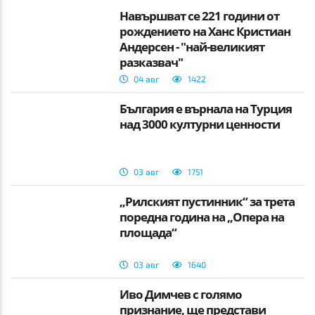
Навършват се 221 години от
рождението на Ханс Кристиан
Андерсен - "най-великият
разказвач"
04 авг
1422
България е върнала на Турция
над 3000 културни ценности
03 авг
1751
„Рилският пустинник“ за трета
поредна година на „Опера на
площада“
03 авг
1640
Иво Димчев с голямо
признание, ще представи