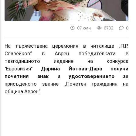
07 юли
6782
0
На тържествена церемония в читалище „П.Р.
Славейков“ в Аврен победителката в
тазгодишното издание на конкурса
"Евровизия"
Дарина Йотова-Дара получи
почетния знак и удостоверението з
а
присъденото звание „Почетен гражданин на
община Аврен“.