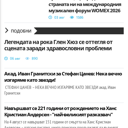
страната ни на международния
музикален форум WOMEX 2026
03 авг
1586
ПОДОБНИ
Легендата на рока Глен Хюз се оттегля от
сцената заради здравословни проблеми
06 авг
890
Акад. Иван Гранитски за Стефан Цанев: Нека вечно
изгаряме като звезди!
СТЕФАН ЦАНЕВ – НЕКА ВЕЧНО ИЗГАРЯМЕ КАТО ЗВЕЗДИ акад. Иван
Гранитски
Навършват се 221 години от рождението на Ханс
Кристиан Андерсен - "най-великият разказвач"
На 4 август се навършват 151 години от смъртта на Ханс Кристиан
Андерсен – датския писател, чиито приказки продължават да вълнуват