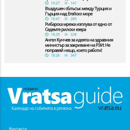
19:27
141
Въздушен сблъсък между Турция и
Гърция над Егейско море
18:47
280
Рибарска мрежа изплува от едно от
Седемте рилски езера
18:35
338
Ангел Кунчев за идеята на здравния
министър за закриване на РЗИ: Не
поправяй нещо, което работи!
18:26
347
Контакти