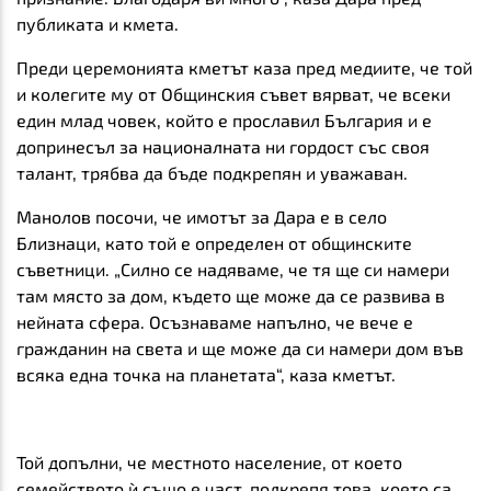
публиката и кмета.
Преди церемонията кметът каза пред медиите, че той
и колегите му от Общинския съвет вярват, че всеки
един млад човек, който е прославил България и е
допринесъл за националната ни гордост със
своя
талант, трябва да бъде подкрепян и уважаван.
Манолов посочи, че имотът за Дара е в
село
Близнаци, като той е определен от общинските
съветници.
„Силно се надяваме, че тя ще си намери
там място за дом, където ще може да се развива в
нейната сфера. Осъзнаваме напълно, че вече е
гражданин на света и ще може да си намери дом във
всяка една точка на планетата“, каза кметът.
Той допълни, че местното население, от
което
семейството ѝ също е част, подкрепя това, което са