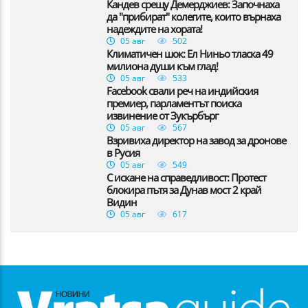
Кандев срещу Демерджиев: Започнаха
да "прибират" колегите, които върнаха
надеждите на хората!
05 авг
502
Климатичен шок: Ел Ниньо тласка 49
милиона души към глад!
05 авг
533
Facebook свали реч на индийския
премиер, парламентът поиска
извинение от Зукърбърг
05 авг
567
Взривиха директор на завод за дронове
в Русия
05 авг
549
С искане на справедливост: Протест
блокира пътя за Дунав мост 2 край
Видин
05 авг
617