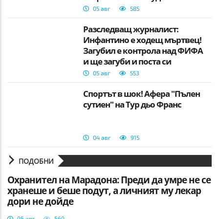
05 авг
585
Разследващ журналист:
Инфантино е ходещ мъртвец!
Загубил е контрола над ФИФА
и ще загуби и поста си
05 авг
553
Спортът в шок! Афера "Пълен
сутиен" на Тур дьо Франс
04 авг
915
ПОДОБНИ
Охранител на Марадона: Преди да умре не се
хранеше и беше подут, а личният му лекар
дори не дойде
05 авг
560