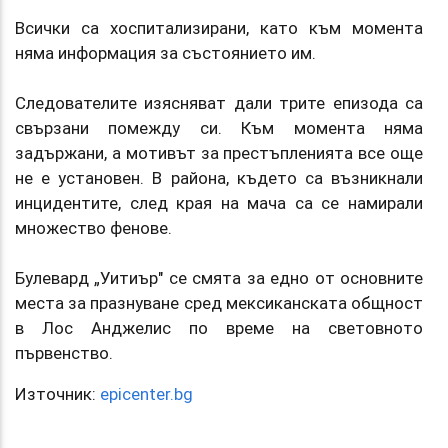
Всички са хоспитализирани, като към момента
няма информация за състоянието им.
Следователите изясняват дали трите епизода са
свързани помежду си. Към момента няма
задържани, а мотивът за престъпленията все още
не е установен. В района, където са възникнали
инцидентите, след края на мача са се намирали
множество фенове.
Булевард „Уитиър" се смята за едно от основните
места за празнуване сред мексиканската общност
в Лос Анджелис по време на световното
първенство.
Източник:
epicenter.bg