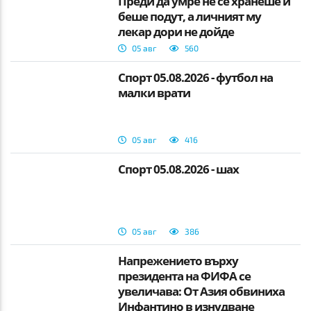
Преди да умре не се хранеше и
беше подут, а личният му
лекар дори не дойде
05 авг
560
Спорт 05.08.2026 - футбол на
малки врати
05 авг
416
Спорт 05.08.2026 - шах
05 авг
386
Напрежението върху
президента на ФИФА се
увеличава: От Азия обвиниха
Инфантино в изнудване