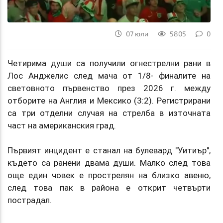
07 юли
5805
0
Четирима души са получили огнестрелни рани в
Лос Анджелис след мача от 1/8- финалите на
световното първенство през 2026 г. между
отборите на Англия и Мексико (3:2). Регистрирани
са три отделни случая на стрелба в източната
част на американския град.
Първият инцидент е станал на булевард "Уитиър",
където са ранени двама души. Малко след това
още един човек е прострелян на близко авеню,
след това пак в района е открит четвърти
пострадал.