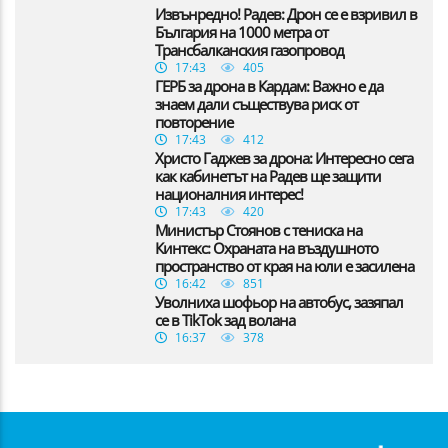
Извънредно! Радев: Дрон се е взривил в
България на 1000 метра от
Трансбалканския газопровод
17:43
405
ГЕРБ за дрона в Кардам: Важно е да
знаем дали съществува риск от
повторение
17:43
412
Христо Гаджев за дрона: Интересно сега
как кабинетът на Радев ще защити
националния интерес!
17:43
420
Министър Стоянов с тениска на
Кинтекс: Охраната на въздушното
пространство от края на юли е засилена
16:42
851
Уволниха шофьор на автобус, зазяпал
се в TikTok зад волана
16:37
378