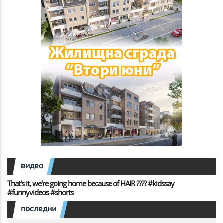
видео
That's it, we're going home because of HAIR ???? #kidssay
#funnyvideos #shorts
последни