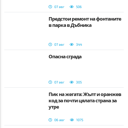
07 авг
506
Предстои ремонт на фонтаните
в парка в Дъбника
07 авг
344
Опасна сграда
07 авг
305
Пик на жегата: Жълт и оранжев
код за почти цялата страна за
утре
06 авг
1075