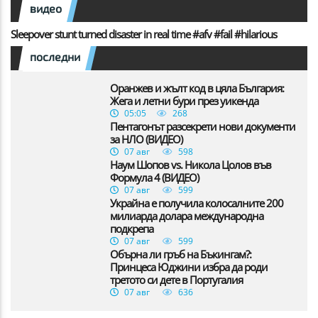
видео
Sleepover stunt turned disaster in real time #afv #fail #hilarious
последни
Оранжев и жълт код в цяла България:
Жега и летни бури през уикенда
05:05
268
Пентагонът разсекрети нови документи
за НЛО (ВИДЕО)
07 авг
598
Наум Шопов vs. Никола Цолов във
Формула 4 (ВИДЕО)
07 авг
599
Украйна е получила колосалните 200
милиарда долара международна
подкрепа
07 авг
599
Обърна ли гръб на Бъкингам?:
Принцеса Юджини избра да роди
третото си дете в Португалия
07 авг
636