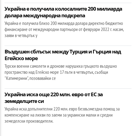
Украйна е получила колосалните 200 милиарда
долара международна подкрепа
Украйна е получила близо 200 милиарда долара директно бюджетно
финансиране от международни партньори от февруари 2022 г. насам,
заяви в четвъртък у
Въздушен сблъсък между Турция и Гърция над
Егейско море
Турски военни самолети и дронове нарушиха гръцкото въздушно
пространство над Егейско море 17 пъти в четвъртък, съобщи
"Катимерини", позовавайки се
Украйна иска още 220 млн. евро от ЕС за
земеделците си
Украйна иска допълнителни 220 млн. евро безвъзмездна помощ за
компенсиране на лихви по заеми за украински малки и средни
земеделски производители.