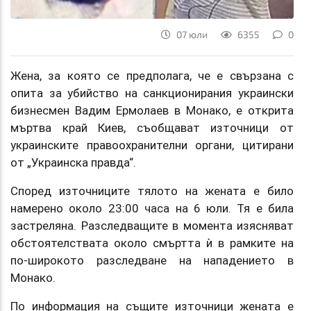
07 юли
6355
0
Жена, за която се предполага, че е свързана с
опита за убийство на санкционирания украински
бизнесмен Вадим Ермолаев в Монако, е открита
мъртва край Киев, съобщават източници от
украинските правоохранителни органи, цитирани
от „Украинска правда“.
Според източниците тялото на жената е било
намерено около 23:00 часа на 6 юли. Тя е била
застреляна. Разследващите в момента изясняват
обстоятелствата около смъртта ѝ в рамките на
по-широкото разследване на нападението в
Монако.
По информация на същите източници жената е