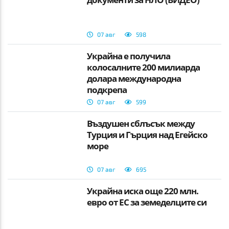
07 авг
598
Украйна е получила
колосалните 200 милиарда
долара международна
подкрепа
07 авг
599
Въздушен сблъсък между
Турция и Гърция над Егейско
море
07 авг
695
Украйна иска още 220 млн.
евро от ЕС за земеделците си