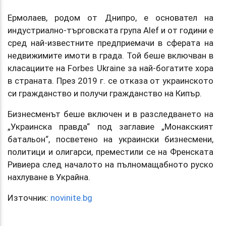
Ермолаев, родом от Днипро, е основател на
индустриално-търговската група Alef и от години е
сред най-известните предприемачи в сферата на
недвижимите имоти в града. Той беше включван в
класациите на Forbes Ukraine за най-богатите хора
в страната. През 2019 г. се отказа от украинското
си гражданство и получи гражданство на Кипър.
Бизнесменът беше включен и в разследването на
„Украинска правда“ под заглавие „Монакският
батальон“, посветено на украински бизнесмени,
политици и олигарси, преместили се на Френската
Ривиера след началото на пълномащабното руско
нахлуване в Украйна.
Източник:
novinite.bg