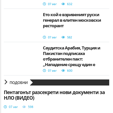
07 авг
632
Ето кой е взривеният руски
генерал в елитен московски
ресторант
07 авг
582
Саудитска Арабия, Турция и
Пакистан подписаха
отбранителен пакт:
„Нападение срещу един е
нападение срещу всички“
07 авг
600
ПОДОБНИ
Пентагонът разсекрети нови документи за
НЛО (ВИДЕО)
07 авг
598