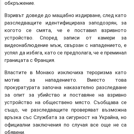
обкръжение.
Взривът доведе до мащабно издирване, след като
разследващите идентифицираха заподозрян, за
когото се смята, че е поставил взривното
устройство. Според записи от камери за
видеонаблюдение мъж, свързан с нападението, е
успял да избяга, като се предполага, че е преминал
границата с Франция.
Властите в Монако изключиха тероризма като
мотив за нападението. Вместо това
прокуратурата започна наказателно разследване
за опит за убийство и поставяне на взривно
устройство на обществено място. Съобщава се
също, че разследващите проверяват възможна
връзка със Службата за сигурност на Украйна, но
официални заключения по случая все още не са
обявени.