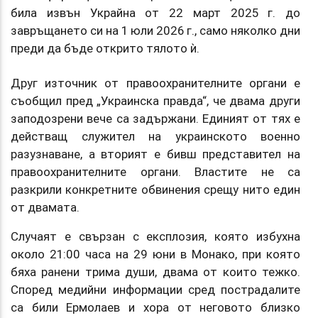
била извън Украйна от 22 март 2025 г. до
завръщането си на 1 юли 2026 г., само няколко дни
преди да бъде открито тялото ѝ.
Друг източник от правоохранителните органи е
съобщил пред „Украинска правда“, че двама други
заподозрени вече са задържани. Единият от тях е
действащ служител на украинското военно
разузнаване, а вторият е бивш представител на
правоохранителните органи. Властите не са
разкрили конкретните обвинения срещу нито един
от двамата.
Случаят е свързан с експлозия, която избухна
около 21:00 часа на 29 юни в Монако, при която
бяха ранени трима души, двама от които тежко.
Според медийни информации сред пострадалите
са били Ермолаев и хора от неговото близко