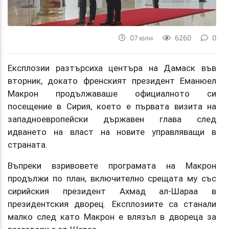
07 юли
6260
0
Експлозии разтърсиха центъра на Дамаск във
вторник, докато френският президент Еманюел
Макрон продължаваше официалното си
посещение в Сирия, което е първата визита на
западноевропейски държавен глава след
идването на власт на новите управляващи в
страната.
Въпреки взривовете програмата на Макрон
продължи по план, включително срещата му със
сирийския президент Ахмад ал-Шараа в
президентския дворец. Експлозиите са станали
малко след като Макрон е влязъл в двореца за