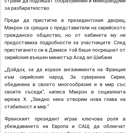
страни да подпишат споразумения и меморандуми
за разбирателство.
Преди да пристигне в президентския дворец,
Макрон се срещна с представители на сирийското
гражданско общество, но от кабинета му не
предоставиха подробности за участниците. След
пристигането си в Дамаск той беше посрещнат от
сирийския външен министър Асад ал-Шибани.
„Дойдох, за да изразя ангажимента на Франция
към сирийския народ. За суверенна Сирия,
обединена в своето многообразие и в мир със
своите съседи“, написа Макрон в социалната
мрежа X. „Заедно нека отворим нова глава на
стабилност и мир.“
Френският президент играе ключова роля в
убеждаването на Европа и САЩ да облекчат