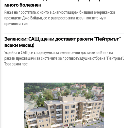
много болезнен
Ракът на простатата, с който е диагностициран бившият американски
президент Джо Байдън, се е разпространил извън костите му и
причинява сил
Зеленски: САЩ ще ни доставят ракети "Пейтриът"
всеки месец!
Украйна и САЩ се споразумяха за ежемесечни доставки за Киев на
ракети прехващачи за системите за противовъздушна отбрана "Пейтриът".
Това заяви пре