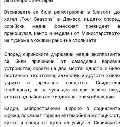
разговори с ал-Шараа.
Взривовете са били регистрирани в близост до
хотел „Four Seasons“ в Дамаск, където според
сирийски медии френският президент е
пренощувал, както и недалеч от Министерството
на туризма в оживен район на столицата.
Според сирийските държавни медии експлозиите
са били причинени от самоделни взривни
устройства, скрити на две места: едното е било
поставено в контейнер за боклук, а другото е било
укрито в превозно средство. Свидетели
съобщават, че са чули два мощни взрива, след
което над района се е издигнал голям облак дим.
Кадри, разпространени широко в социалните
мрежи, показват горящи автомобил и мотоциклет,
както и следи от кръв на улицата. Сирийските