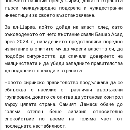
повечето санкции срещу Сирия, докато страната
търси международна подкрепа и чуждестранни
инвестиции за своето възстановяване.
За ал-Шараа, който дойде на власт след като
ръководеното от него въстание свали Башар Асад
през 2024 г., нападението представлява поредно
изпитание в опитите му да укрепи властта си, да
подобри сигурността, да спечели доверието на
малцинствата и да убеди западните правителства
да подкрепят прехода в страната.
Новото сирийско правителство продължава да се
сблъсква с насилие от различни въоръжени
групировки, докато се опитва да установи контрол
върху цялата страна. Самият Дамаск обаче до
голяма степен беше запазил относително
спокойствие по време на голяма част от
последната нестабилност.