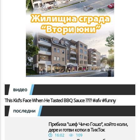
видео
This Kid's Face When He Tasted BBQ Sauce ???? #afv #funny
последни
Пребиха "шеф Чичо Гошо“, който коли,
дере и готви котки в ТикТок
16:02
109