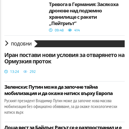
Тревога в Германия: Засякоха
дронове над подземно
хранилище с ракети
„Пейтриът“
09:48
414
ПОДОБНИ
Иран постави нови условия за отварянето на
Ормузкия проток
13:24
292
Зеленски: Путин може да започне тайна
мобилизация и да окаже натиск върху Европа
Руският президент Владимир Путин може да започне нова масова
мобилизация без официално обявяване, за да окаже психологически
натиск върх
Лоша вест за Байдън: Ракът се е разпространил и е