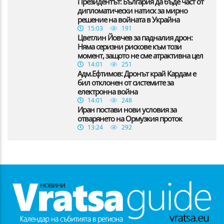
Президентът: България да бъде част от
дипломатически натиск за мирно
решение на войната в Украйна
15:03
191
Цветлин Йовчев за падналия дрон:
Няма серизни рискове към този
момент, защото не сме атрактивна цел
14:01
251
Адм.Ефтимов: Дронът край Кардам е
бил отклонен от системите за
електронна война
14:01
248
Иран постави нови условия за
отварянето на Ормузкия проток
13:24
292