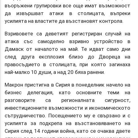
въоръжени групировки все още имат възможност
да извършват атаки в столицата, въпреки
усилията на властите да възстановят контрола.
Взривовете са деветият регистриран случай на
атака със самоделно взривно устройство в
Дамаск от началото на май. Те идват само дни
след друга експлозия близо до Двореца на
правосъдието в столицата, при която загинаха
най-малко 10 души, а над 20 бяха ранени.
Макрон пристигна в Сирия в понеделник начело на
бизнес делегация, като основните теми на
разговорите са регионалната сигурност,
инвестиционните възможности и икономическото
сътрудничество. Посещението му е свързано и с
усилията за подкрепа на възстановяването на
Сирия след 14 години война, като се очаква двете