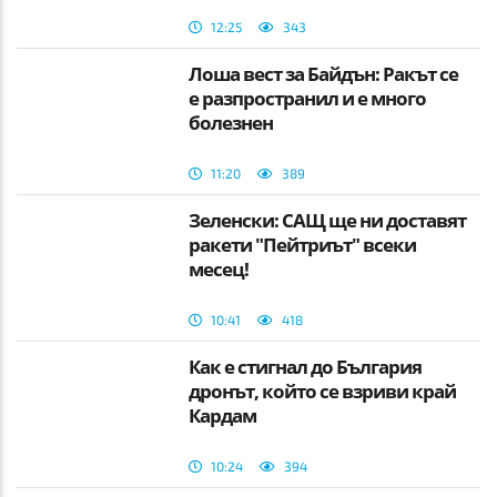
12:25
343
Лоша вест за Байдън: Ракът се
е разпространил и е много
болезнен
11:20
389
Зеленски: САЩ ще ни доставят
ракети "Пейтриът" всеки
месец!
10:41
418
Как е стигнал до България
дронът, който се взриви край
Кардам
10:24
394