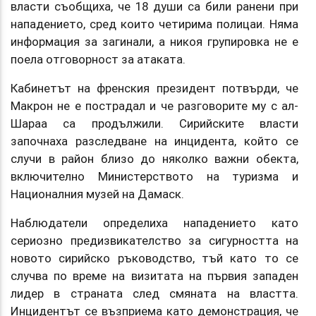
власти съобщиха, че 18 души са били ранени при
нападението, сред които четирима полицаи. Няма
информация за загинали, а никоя групировка не е
поела отговорност за атаката.
Кабинетът на френския президент потвърди, че
Макрон не е пострадал и че разговорите му с ал-
Шараа са продължили. Сирийските власти
започнаха разследване на инцидента, който се
случи в район близо до няколко важни обекта,
включително Министерството на туризма и
Националния музей на Дамаск.
Наблюдатели определиха нападението като
сериозно предизвикателство за сигурността на
новото сирийско ръководство, тъй като то се
случва по време на визитата на първия западен
лидер в страната след смяната на властта.
Инцидентът се възприема като демонстрация, че