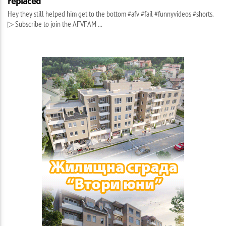
replaced
Hey they still helped him get to the bottom #afv #fail #funnyvideos #shorts.
▷ Subscribe to join the AFVFAM ...