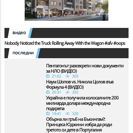
видео
Nobody Noticed the Truck Rolling Away With the Wagon #afv #oops
последни
Пентагонът разсекрети нови документи
за НЛО (ВИДЕО)
21:02
305
Наум Шопов vs. Никола Цолов във
Формула 4 (ВИДЕО)
20:31
292
Украйна е получила колосалните 200
милиарда долара международна
подкрепа
19:41
320
Обърна ли гръб на Бъкингам?:
Принцеса Юджини избра да роди
третото си дете в Португалия