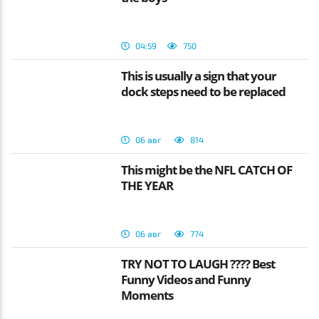
04:59
750
This is usually a sign that your
dock steps need to be replaced
06 авг
814
This might be the NFL CATCH OF
THE YEAR
06 авг
774
TRY NOT TO LAUGH ???? Best
Funny Videos and Funny
Moments