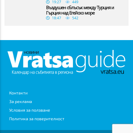
19:27
449
Въздушен сблъсък между Турция и
Гърция над Егейско море
18:47
542
Контакти
За реклама
Условия за ползване
Политика за поверителност