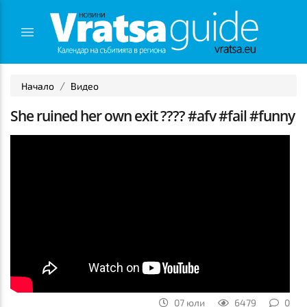
Начало
Видео
She ruined her own exit ???? #afv #fail #funny
07 юли
6479
0