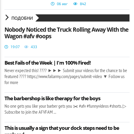
06 авг
842
ПОДОБНИ
Nobody Noticed the Truck Rolling Away With the
Wagon #afv #oops
19:07
433
Best Fails of the Week | I'm 100% Fired!
Never expected this! ???? ►►► Submit your videos for the chance to be
featured ???? https://www.failarmy.com/pages/submit-video ▼ Follow us
for more
The barbershop is like therapy for the boys
No one gets you like your barber gets you ✂️ #afv #funnyvideos #shorts. ▷
Subscribe to join the AFVFAM ...
This is usually a sign that your dock steps need to be