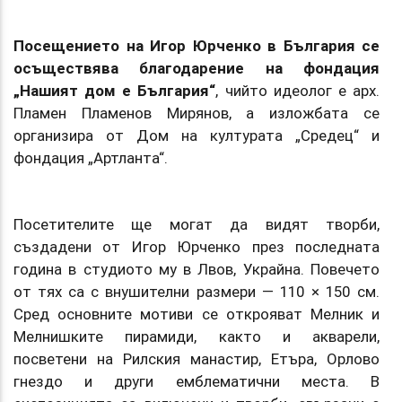
Посещението на Игор Юрченко в България се
осъществява благодарение на фондация
„Нашият дом е България“
, чийто идеолог е арх.
Пламен Пламенов Мирянов, а изложбата се
организира от Дом на културата „Средец“ и
фондация „Артланта“.
Посетителите ще могат да видят творби,
създадени от Игор Юрченко през последната
година в студиото му в Лвов, Украйна. Повечето
от тях са с внушителни размери — 110 × 150 см.
Сред основните мотиви се открояват Мелник и
Мелнишките пирамиди, както и акварели,
посветени на Рилския манастир, Етъра, Орлово
гнездо и други емблематични места. В