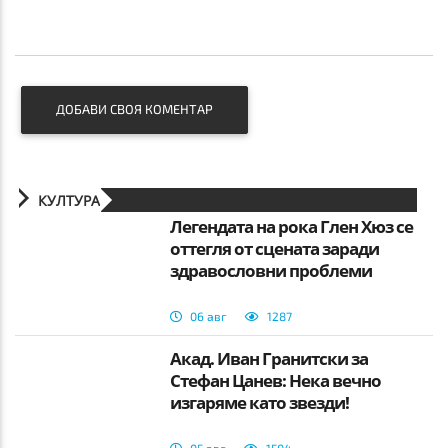
ДОБАВИ СВОЯ КОМЕНТАР
КУЛТУРА
Легендата на рока Глен Хюз се
оттегля от сцената заради
здравословни проблеми
06 авг
1287
Акад. Иван Гранитски за
Стефан Цанев: Нека вечно
изгаряме като звезди!
05 авг
1504