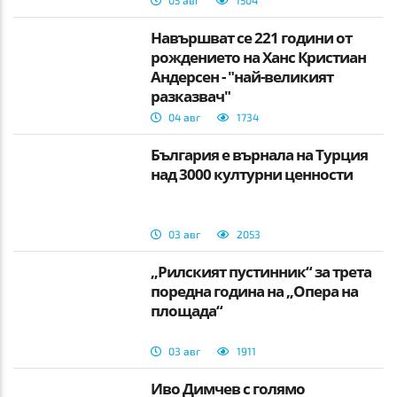
Навършват се 221 години от
рождението на Ханс Кристиан
Андерсен - "най-великият
разказвач"
04 авг
1734
България е върнала на Турция
над 3000 културни ценности
03 авг
2053
„Рилският пустинник“ за трета
поредна година на „Опера на
площада“
03 авг
1911
Иво Димчев с голямо