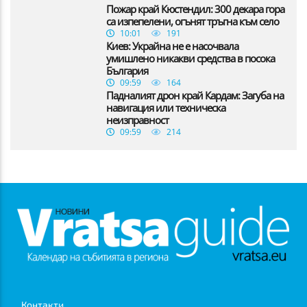
Пожар край Кюстендил: 300 декара гора
са изпепелени, огънят тръгна към село
10:01
191
Киев: Украйна не е насочвала
умишлено никакви средства в посока
България
09:59
164
Падналият дрон край Кардам: Загуба на
навигация или техническа
неизправност
09:59
214
Контакти