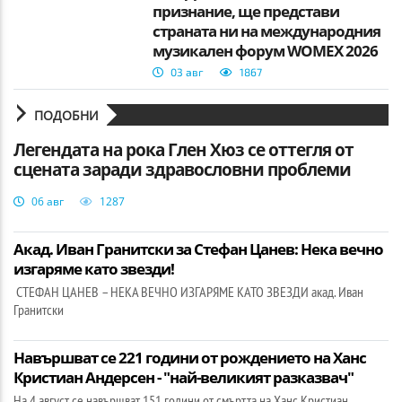
признание, ще представи
страната ни на международния
музикален форум WOMEX 2026
03 авг
1867
ПОДОБНИ
Легендата на рока Глен Хюз се оттегля от
сцената заради здравословни проблеми
06 авг
1287
Акад. Иван Гранитски за Стефан Цанев: Нека вечно
изгаряме като звезди!
СТЕФАН ЦАНЕВ – НЕКА ВЕЧНО ИЗГАРЯМЕ КАТО ЗВЕЗДИ акад. Иван
Гранитски
Навършват се 221 години от рождението на Ханс
Кристиан Андерсен - "най-великият разказвач"
На 4 август се навършват 151 години от смъртта на Ханс Кристиан