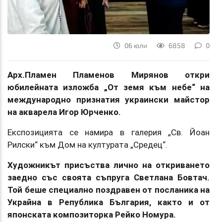
06 юли
6858
0
Арх.Пламен Пламенов Мирянов откри
юбилейната изложба „От земя към небе“ на
международно признатия украински майстор
на акварела Игор Юрченко.
Експозицията се намира в галерия „Св. Йоан
Рилски“ към Дом на културата „Средец“.
Художникът присъства лично на откриването
заедно със своята съпруга Светлана Бовтач.
Той беше специално поздравен от посланика на
Украйна в Република България, както и от
японската композиторка Рейко Номура.