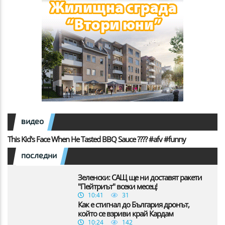
видео
This Kid's Face When He Tasted BBQ Sauce ???? #afv #funny
последни
Зеленски: САЩ ще ни доставят ракети
"Пейтриът" всеки месец!
10:41
31
Как е стигнал до България дронът,
който се взриви край Кардам
10:24
142