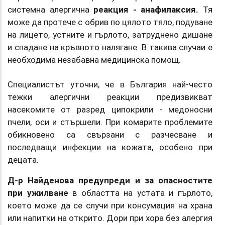
системна алергична
реакция - анафилаксия.
Тя
може да протече с обрив по цялото тяло, подуване
на лицето, устните и гърлото, затруднено дишане
и спадане на кръвното налягане. В такива случаи е
необходима незабавна медицинска помощ.
Специалистът уточни, че в България най-често
тежки алергични реакции предизвикват
насекомите от разред ципокрили - медоносни
пчели, оси и стършели. При комарите проблемите
обикновено са свързани с разчесване и
последващи инфекции на кожата, особено при
децата.
Д-р Найденова предупреди и за опасностите
при ужилване
в областта на устата и гърлото,
което може да се случи при консумация на храна
или напитки на открито. Дори при хора без алергия