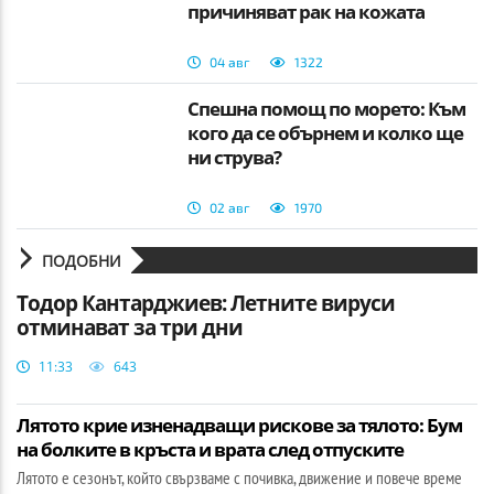
причиняват рак на кожата
04 авг
1322
Спешна помощ по морето: Към
кого да се обърнем и колко ще
ни струва?
02 авг
1970
ПОДОБНИ
Тодор Кантарджиев: Летните вируси
отминават за три дни
11:33
643
Лятото крие изненадващи рискове за тялото: Бум
на болките в кръста и врата след отпуските
Лятото е сезонът, който свързваме с почивка, движение и повече време