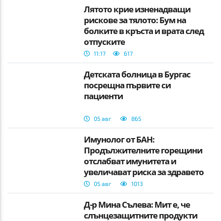
Лятото крие изненадващи
рискове за тялото: Бум на
болките в кръста и врата след
отпуските
11:17
617
Детската болница в Бургас
посрещна първите си
пациенти
05 авг
865
Имунолог от БАН:
Продължителните горещини
отслабват имунитета и
увеличават риска за здравето
05 авг
1013
Д-р Мина Сълева: Мит е, че
слънцезащитните продукти