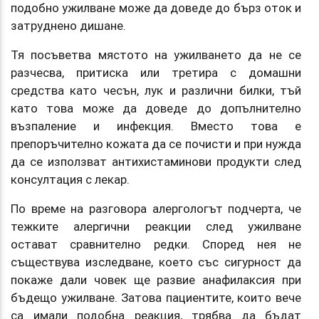
подобно ужилване може да доведе до бърз оток и
затруднено дишане.
Тя посъветва мястото на ужилването да не се
разчесва, притиска или третира с домашни
средства като чесън, лук и различни билки, тъй
като това може да доведе до допълнително
възпаление и инфекция. Вместо това е
препоръчително кожата да се почисти и при нужда
да се използват антихистаминови продукти след
консултация с лекар.
По време на разговора алергологът подчерта, че
тежките алергични реакции след ужилване
остават сравнително редки. Според нея не
съществува изследване, което със сигурност да
покаже дали човек ще развие анафилаксия при
бъдещо ужилване. Затова пациентите, които вече
са имали подобна реакция, трябва да бъдат