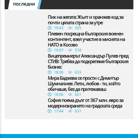
последни
Пик на жегата: Жълт и оранжев код за
почти цялата страна за утре
19:43
505
Плевен посрещна българския военен
контингент, взел участие в мисията на
НАТО в Косово
19:07
518
Вицепремиерът Александър Пулев пред
СТИВ: Трябва да подкрепяме българския
бизнес
18:06
633
Мира Баджева се прости с Димитър
Шумналиев: Лети, любов - ти, който
обичаше, без да притежаваш
18:06
621
София поема дълг от 367 млн. евро за
модернизирането на градската среда
17:44
631