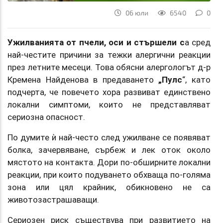
06 юли
6540
0
Ужилванията от пчели, оси и стършели с
а сред
най-честите причини за тежки алергични реакции
през летните месеци. Това обясни алергологът д-р
Кремена Найденова в предаването
„Пулс
“, като
подчерта, че повечето хора развиват единствено
локални симптоми, които не представляват
сериозна опасност.
По думите ѝ най-често след ужилване се появяват
болка, зачервяване, сърбеж и лек оток около
мястото на контакта. Дори по-обширните локални
реакции, при които подуването обхваща по-голяма
зона или цял крайник, обикновено не са
животозастрашаващи.
Сериозен риск съществува при развитието на