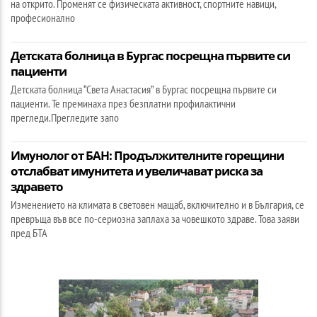
на открито. Променят се физическата активност, спортните навици,
професионално
Детската болница в Бургас посрещна първите си
пациенти
Детската болница “Света Анастасия” в Бургас посрещна първите си
пациенти. Те преминаха през безплатни профилактични
прегледи.Прегледите запо
Имунолог от БАН: Продължителните горещини
отслабват имунитета и увеличават риска за
здравето
Изменението на климата в световен мащаб, включително и в България, се
превръща във все по-сериозна заплаха за човешкото здраве. Това заяви
пред БТА