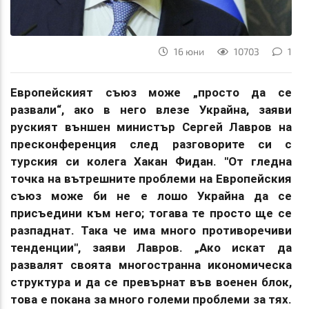
16 юни
10703
1
Европейският съюз може „просто да се
развали“, ако в него влезе Украйна, заяви
руският външен министър Сергей Лавров на
пресконференция след разговорите си с
турския си колега Хакан Фидан.
"От гледна
точка на вътрешните проблеми на Европейския
съюз може би не е лошо Украйна да се
присъедини към него; тогава те просто ще се
разпаднат. Така че има много противоречиви
тенденции", заяви Лавров.
„Ако искат да
развалят своята многостранна икономическа
структура и да се превърнат във военен блок,
това е покана за много големи проблеми за тях.