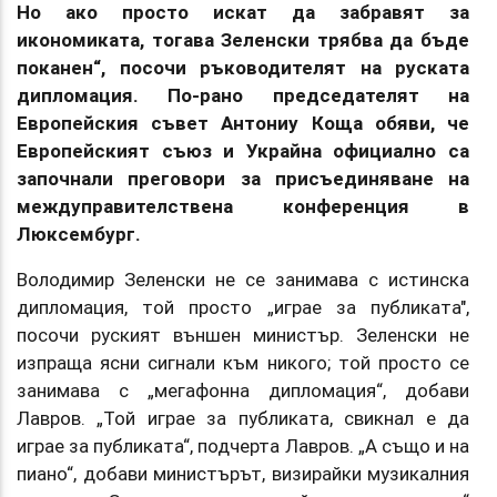
Но ако просто искат да забравят за
икономиката, тогава Зеленски трябва да бъде
поканен“, посочи ръководителят на руската
дипломация. По-рано председателят на
Европейския съвет Антониу Коща обяви, че
Европейският съюз и Украйна официално са
започнали преговори за присъединяване на
междуправителствена конференция в
Люксембург.
Володимир Зеленски не се занимава с истинска
дипломация, той просто „играе за публиката",
посочи руският външен министър. Зеленски не
изпраща ясни сигнали към никого; той просто се
занимава с „мегафонна дипломация“, добави
Лавров. „Той играе за публиката, свикнал е да
играе за публиката“, подчерта Лавров. „А също и на
пиано“, добави министърът, визирайки музикалния