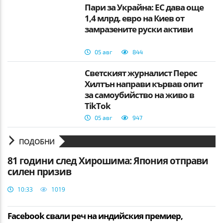
Пари за Украйна: ЕС дава още
1,4 млрд. евро на Киев от
замразените руски активи
05 авг
844
Светският журналист Перес
Хилтън направи кървав опит
за самоубийство на живо в
TikTok
05 авг
947
ПОДОБНИ
81 години след Хирошима: Япония отправи
силен призив
10:33
1019
Facebook свали реч на индийския премиер,