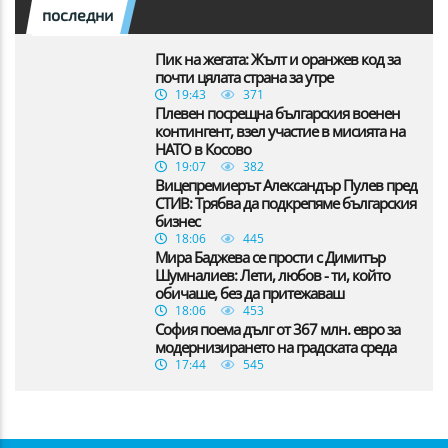
последни
Пик на жегата: Жълт и оранжев код за
почти цялата страна за утре
19:43
371
Плевен посрещна българския военен
контингент, взел участие в мисията на
НАТО в Косово
19:07
382
Вицепремиерът Александър Пулев пред
СТИВ: Трябва да подкрепяме българския
бизнес
18:06
445
Мира Баджева се прости с Димитър
Шумналиев: Лети, любов - ти, който
обичаше, без да притежаваш
18:06
453
София поема дълг от 367 млн. евро за
модернизирането на градската среда
17:44
545