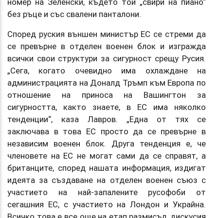
номер на Зеленски, където той „свири на пиано“
без ръце и със свалени панталони.
Според руския външен министър ЕС се стреми да
се превърне в отделен военен блок и изгражда
всички свои структури за сигурност срещу Русия.
„Сега, когато очевидно има охлаждане на
администрацията на Доналд Тръмп към Европа по
отношение на приноса на Вашингтон за
сигурността, както знаете, в ЕС има няколко
тенденции“, каза Лавров. „Една от тях се
заключава в това ЕС просто да се превърне в
независим военен блок. Друга тенденция е, че
членовете на ЕС не могат сами да се справят, а
британците, според нашата информация, издигат
идеята за създаване на отделен военен съюз с
участието на най-запалените русофоби от
сегашния ЕС, с участието на Лондон и Украйна.
Всичко това е все още на етап размисъл, дискусия