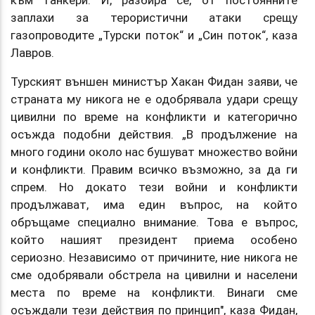
към танкери. И, разбира се, от постоянните
заплахи за терористични атаки срещу
газопроводите „Турски поток“ и „Син поток“, каза
Лавров.
Турският външен министър Хакан Фидан заяви, че
страната му никога не е одобрявала удари срещу
цивилни по време на конфликти и категорично
осъжда подобни действия. „В продължение на
много години около нас бушуват множество войни
и конфликти. Правим всичко възможно, за да ги
спрем. Но докато тези войни и конфликти
продължават, има един въпрос, на който
обръщаме специално внимание. Това е въпрос,
който нашият президент приема особено
сериозно. Независимо от причините, ние никога не
сме одобрявали обстрела на цивилни и населени
места по време на конфликти. Винаги сме
осъждали тези действия по принцип", каза Фидан,