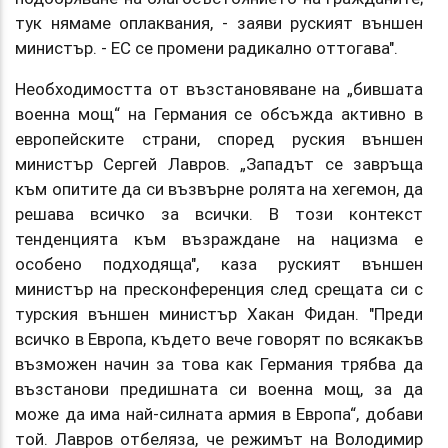
тук нямаме оплаквания, - заяви руският външен
министър. - ЕС се промени радикално оттогава".
Необходимостта от възстановяване на „бившата
военна мощ“ на Германия се обсъжда активно в
европейските страни, според руския външен
министър Сергей Лавров. „Западът се завръща
към опитите да си възвърне ролята на хегемон, да
решава всичко за всички. В този контекст
тенденцията към възраждане на нацизма е
особено подходяща", каза руският външен
министър на пресконференция след срещата си с
турския външен министър Хакан Фидан. "Преди
всичко в Европа, където вече говорят по всякакъв
възможен начин за това как Германия трябва да
възстанови предишната си военна мощ, за да
може да има най-силната армия в Европа“, добави
той. Лавров отбеляза, че режимът на Володимир