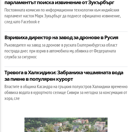
парламентът поиска извинение от Зукърбърг
Постоянната комисия по информационни технологии към индийския
парламент настоя Марк Зукърбърг да поднесе официално извинение,
след като Facebook е
Взривиха директор на завод за дронове в Русия
Ръководител на завод за дронове в руската Екатеринбургска област
пострада днес при взрив в автомобила му, обявиха от Федералната
служба за сигурнос
Тревога в Халкидики: Забраниха чешмяната вода
за пиене в популярен курорт
Властите в община Касандра на гръцкия полуостров Халкидики временно
обявиха водата в курортното селище Сивири за негодна за консумация от
хора, сле