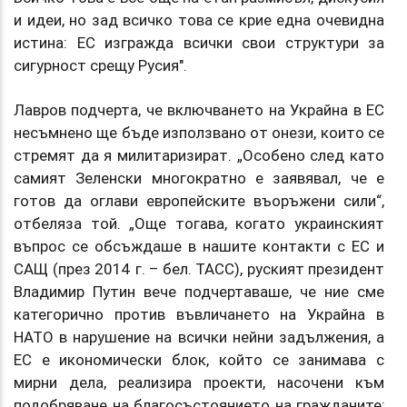
и идеи, но зад всичко това се крие една очевидна
истина: ЕС изгражда всички свои структури за
сигурност срещу Русия".
Лавров подчерта, че включването на Украйна в ЕС
несъмнено ще бъде използвано от онези, които се
стремят да я милитаризират. „Особено след като
самият Зеленски многократно е заявявал, че е
готов да оглави европейските въоръжени сили“,
отбеляза той. „Още тогава, когато украинският
въпрос се обсъждаше в нашите контакти с ЕС и
САЩ (през 2014 г. – бел. ТАСС), руският президент
Владимир Путин вече подчертаваше, че ние сме
категорично против въвличането на Украйна в
НАТО в нарушение на всички нейни задължения, а
ЕС е икономически блок, който се занимава с
мирни дела, реализира проекти, насочени към
подобряване на благосъстоянието на гражданите;