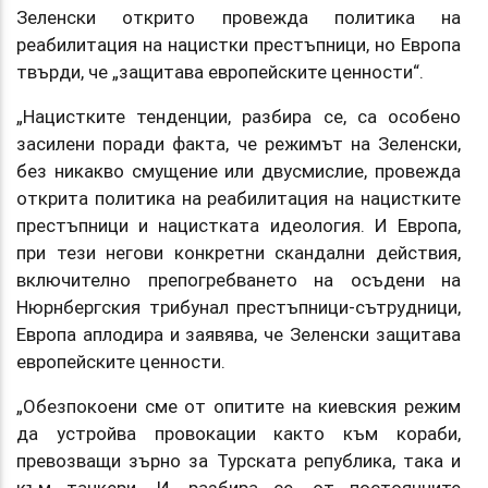
Зеленски открито провежда политика на
реабилитация на нацистки престъпници, но Европа
твърди, че „защитава европейските ценности“.
„Нацистките тенденции, разбира се, са особено
засилени поради факта, че режимът на Зеленски,
без никакво смущение или двусмислие, провежда
открита политика на реабилитация на нацистките
престъпници и нацистката идеология. И Европа,
при тези негови конкретни скандални действия,
включително препогребването на осъдени на
Нюрнбергския трибунал престъпници-сътрудници,
Европа аплодира и заявява, че Зеленски защитава
европейските ценности.
„Обезпокоени сме от опитите на киевския режим
да устройва провокации както към кораби,
превозващи зърно за Турската република, така и