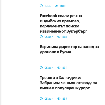
10:33
1019
Facebook свали реч на
индийския премиер,
парламентът поиска
извинение от Зукърбърг
05 авг
886
Взривиха директор на завод за
дронове в Русия
05 авг
834
Тревога в Халкидики:
Забраниха чешмяната вода за
пиене в популярен курорт
05 авг
837