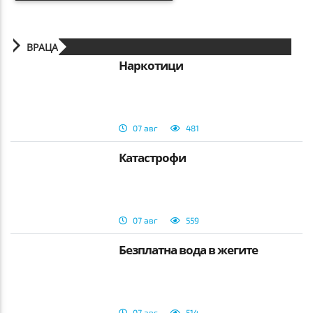
ВРАЦА
Наркотици
07 авг
481
Катастрофи
07 авг
559
Безплатна вода в жегите
07 авг
514