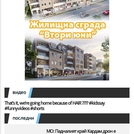
видео
That's it, we're going home because of HAIR ???? #kidssay
#funnyvideos #shorts
последни
МО: Падналият край Кардам дрон е