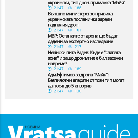
украински, тип дрон-примамка “Майя”
21:47
188
Външно министерство привика
украинската посланичка заради
падналия дрон
21:47
161
МВР: Останките от дрона ще бъдат
дадени за експертно изследване
21:47
217
Нейнски пита Радев: Къде е "сляпата
зона" и защо дронът не е бил засечен
навреме?
21:47
189
Адм.Ефтимов за дрона "Майя":
Безпилотни апарати от този тип могат
да носят до 5 кг взрив
21:47
130