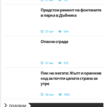
Предстои ремонт на фонтаните
в парка в Дъбника
07 авг
344
Опасна сграда
07 авг
319
Пик на жегата: Жълт и оранжев
код за почти цялата страна за
утре
06 авг
1095
ПОДОБНИ