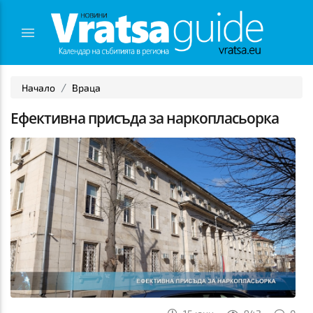
Начало
Враца
Ефективна присъда за наркопласьорка