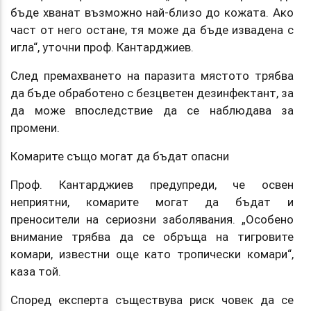
бъде хванат възможно най-близо до кожата. Ако
част от него остане, тя може да бъде извадена с
игла“, уточни проф. Кантарджиев.
След премахването на паразита мястото трябва
да бъде обработено с безцветен дезинфектант, за
да може впоследствие да се наблюдава за
промени.
Комарите също могат да бъдат опасни
Проф. Кантарджиев предупреди, че освен
неприятни, комарите могат да бъдат и
преносители на сериозни заболявания. „Особено
внимание трябва да се обръща на тигровите
комари, известни още като тропически комари“,
каза той.
Според експерта съществува риск човек да се