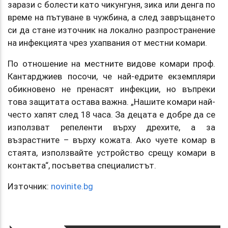
зарази с болести като чикунгуня, зика или денга по
време на пътуване в чужбина, а след завръщането
си да стане източник на локално разпространение
на инфекцията чрез ухапвания от местни комари.
По отношение на местните видове комари проф.
Кантарджиев посочи, че най-едрите екземпляри
обикновено не пренасят инфекции, но въпреки
това защитата остава важна. „Нашите комари най-
често хапят след 18 часа. За децата е добре да се
използват репеленти върху дрехите, а за
възрастните – върху кожата. Ако чуете комар в
стаята, използвайте устройство срещу комари в
контакта“, посъветва специалистът.
Източник:
novinite.bg