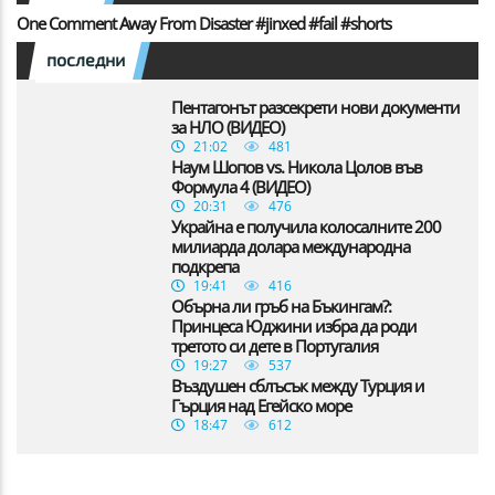
One Comment Away From Disaster #jinxed #fail #shorts
последни
Пентагонът разсекрети нови документи
за НЛО (ВИДЕО)
21:02
481
Наум Шопов vs. Никола Цолов във
Формула 4 (ВИДЕО)
20:31
476
Украйна е получила колосалните 200
милиарда долара международна
подкрепа
19:41
416
Обърна ли гръб на Бъкингам?:
Принцеса Юджини избра да роди
третото си дете в Португалия
19:27
537
Въздушен сблъсък между Турция и
Гърция над Егейско море
18:47
612