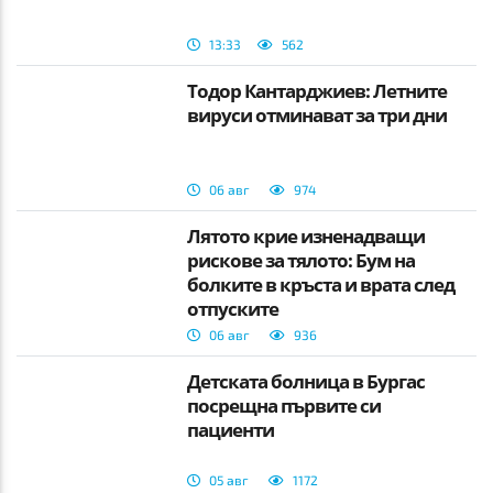
13:33
562
Тодор Кантарджиев: Летните
вируси отминават за три дни
06 авг
974
Лятото крие изненадващи
рискове за тялото: Бум на
болките в кръста и врата след
отпуските
06 авг
936
Детската болница в Бургас
посрещна първите си
пациенти
05 авг
1172