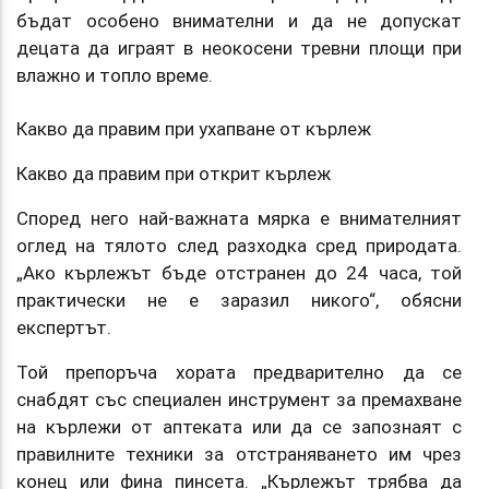
бъдат особено внимателни и да не допускат
децата да играят в неокосени тревни площи при
влажно и топло време.
Какво да правим при ухапване от кърлеж
Какво да правим при открит кърлеж
Според него най-важната мярка е внимателният
оглед на тялото след разходка сред природата.
„Ако кърлежът бъде отстранен до 24 часа, той
практически не е заразил никого“, обясни
експертът.
Той препоръча хората предварително да се
снабдят със специален инструмент за премахване
на кърлежи от аптеката или да се запознаят с
правилните техники за отстраняването им чрез
конец или фина пинсета. „Кърлежът трябва да