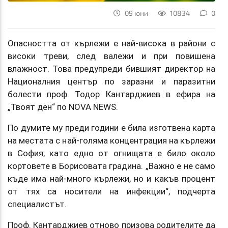
09 юни
10834
0
Опасността от кърлежи е най-висока в райони с
високи треви, след валежи и при повишена
влажност. Това предупреди бившият директор на
Националния център по заразни и паразитни
болести проф. Тодор Кантарджиев в ефира на
„Твоят ден“ по NOVA NEWS.
По думите му преди години е била изготвена карта
на местата с най-голяма концентрация на кърлежи
в София, като едно от огнищата е било около
кортовете в Борисовата градина. „Важно е не само
къде има най-много кърлежи, но и какъв процент
от тях са носители на инфекции“, подчерта
специалистът.
Проф. Кантарджиев отново призова родителите да