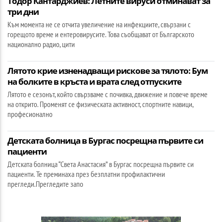
Тодор Кантарджиев: Летните вируси отминават за
три дни
Към момента не се отчита увеличение на инфекциите, свързани с
горещото време и ентеровирусите. Това съобщават от Българското
национално радио, цити
Лятото крие изненадващи рискове за тялото: Бум
на болките в кръста и врата след отпуските
Лятото е сезонът, който свързваме с почивка, движение и повече време
на открито. Променят се физическата активност, спортните навици,
професионално
Детската болница в Бургас посрещна първите си
пациенти
Детската болница “Света Анастасия” в Бургас посрещна първите си
пациенти. Те преминаха през безплатни профилактични
прегледи.Прегледите запо