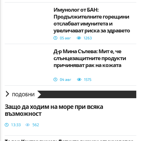
Имунолог от БАН:
Продължителните горещини
отслабват имунитета и
увеличават риска за здравето
05 авг
1263
Д-р Мина Сълева: Мит е, че
слънцезащитните продукти
причиняват рак на кожата
04 авг
1575
ПОДОБНИ
Защо да ходим на море при всяка
възможност
13:33
562