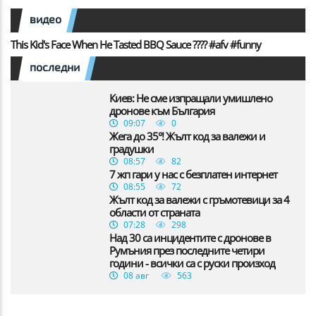
видео
This Kid's Face When He Tasted BBQ Sauce ???? #afv #funny
последни
Киев: Не сме изпращали умишлено
дронове към България
09:07
0
Жега до 35°! Жълт код за валежи и
градушки
08:57
82
7 жп гари у нас с безплатен интернет
08:55
72
Жълт код за валежи с гръмотевици за 4
области от страната
07:28
298
Над 30 са инцидентите с дронове в
Румъния през последните четири
години - всички са с руски произход
08 авг
563