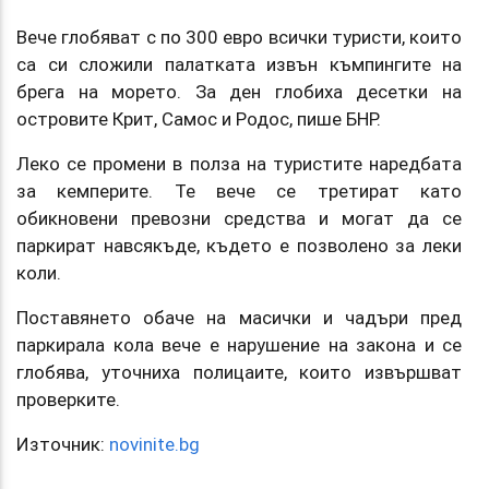
Вече глобяват с по 300 евро всички туристи, които
са си сложили палатката извън къмпингите на
брега на морето. За ден глобиха десетки на
островите Крит, Самос и Родос, пише БНР.
Леко се промени в полза на туристите наредбата
за кемперите. Те вече се третират като
обикновени превозни средства и могат да се
паркират навсякъде, където е позволено за леки
коли.
Поставянето обаче на масички и чадъри пред
паркирала кола вече е нарушение на закона и се
глобява, уточниха полицаите, които извършват
проверките.
Източник:
novinite.bg