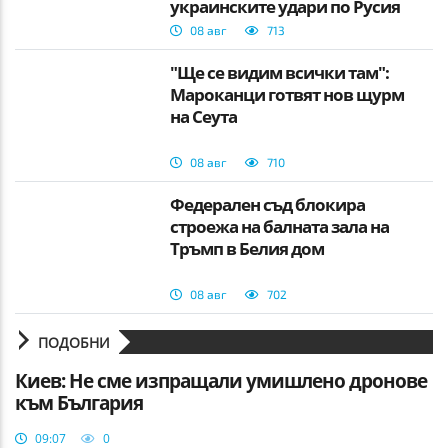
украинските удари по Русия
08 авг
713
"Ще се видим всички там":
Мароканци готвят нов щурм
на Сеута
08 авг
710
Федерален съд блокира
строежа на балната зала на
Тръмп в Белия дом
08 авг
702
ПОДОБНИ
Киев: Не сме изпращали умишлено дронове
към България
09:07
0