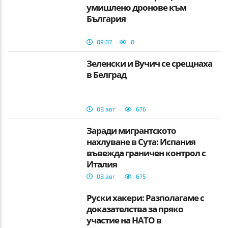
умишлено дронове към
България
09:07
0
Зеленски и Вучич се срещнаха
в Белград
08 авг
676
Заради мигрантското
нахлуване в Сута: Испания
въвежда граничен контрол с
Италия
08 авг
675
Руски хакери: Разполагаме с
доказателства за пряко
участие на НАТО в