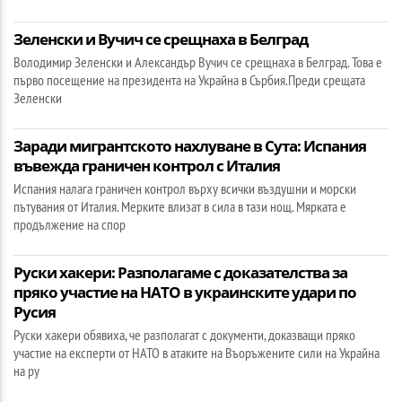
Зеленски и Вучич се срещнаха в Белград
Володимир Зеленски и Александър Вучич се срещнаха в Белград. Това е
първо посещение на президента на Украйна в Сърбия.Преди срещата
Зеленски
Заради мигрантското нахлуване в Сута: Испания
въвежда граничен контрол с Италия
Испания налага граничен контрол върху всички въздушни и морски
пътувания от Италия. Мерките влизат в сила в тази нощ. Мярката е
продължение на спор
Руски хакери: Разполагаме с доказателства за
пряко участие на НАТО в украинските удари по
Русия
Руски хакери обявиха, че разполагат с документи, доказващи пряко
участие на експерти от НАТО в атаките на Въоръжените сили на Украйна
на ру