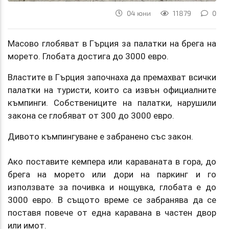
04 юни
11879
0
Масово глобяват в Гърция за палатки на брега на
морето. Глобата достига до 3000 евро.
Властите в Гърция започнаха да премахват всички
палатки на туристи, които са извън официалните
къмпинги. Собствениците на палатки, нарушили
закона се глобяват от 300 до 3000 евро.
Дивото къмпингуване е забранено със закон.
Ако поставите кемпера или караваната в гора, до
брега на морето или дори на паркинг и го
използвате за почивка и нощувка, глобата е до
3000 евро. В същото време се забранява да се
поставя повече от една каравана в частен двор
или имот.