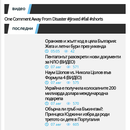
видео
One Comment Away From Disaster #jinxed #fail #shorts
последни
Оранжев и жълт код в цяла България:
Жега и летни бури през уикенда
05:05
42
Пентагонът разсекрети нови документи
за НЛО (ВИДЕО)
07 авг
571
Наум Шопов vs. Никола Цолов във
Формула 4 (ВИДЕО)
07 авг
575
Украйна е получила колосалните 200
милиарда долара международна
подкрепа
07 авг
570
Обърна ли гръб на Бъкингам?:
Принцеса Юджини избра да роди
третото си дете в Португалия
07 авг
605