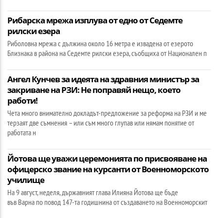
Рибарска мрежа изплува от едно от Седемте
рилски езера
Риболовна мрежа с дължина около 16 метра е извадена от езерото
Близнака в района на Седемте рилски езера, съобщиха от Национален п
Ангел Кунчев за идеята на здравния министър за
закриване на РЗИ: Не поправяй нещо, което
работи!
Чета много внимателно докладът-предложение за реформа на РЗИ и ме
терзаят две съмнения – или съм много глупав или нямам понятие от
работата н
Йотова ще уважи церемонията по присвояване на
офицерско звание на курсанти от Военноморското
училище
На 9 август, неделя, държавният глава Илияна Йотова ще бъде
във Варна по повод 147-та годишнина от създаването на Военноморскит