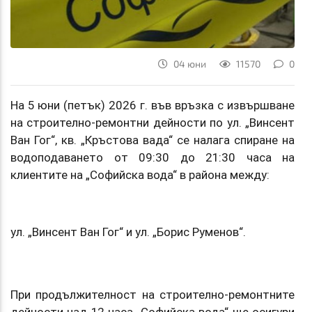
04 юни
11570
0
На 5 юни (петък) 2026 г. във връзка с извършване
на строително-ремонтни дейности по ул. „Винсент
Ван Гог“, кв. „Кръстова вада“ се налага спиране на
водоподаването от 09:30 до 21:30 часа на
клиентите на „Софийска вода“ в района между:
ул. „Винсент Ван Гог“ и ул. „Борис Руменов“.
При продължителност на строително-ремонтните
дейности над 12 часа „Софийска вода“ ще осигури