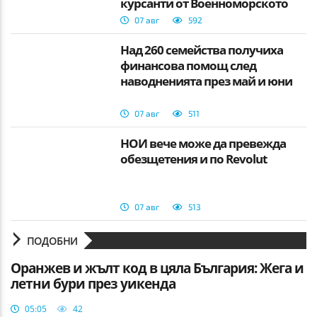
курсанти от Военноморското
училище
07 авг
592
Над 260 семейства получиха
финансова помощ след
наводненията през май и юни
07 авг
511
НОИ вече може да превежда
обезщетения и по Revolut
07 авг
513
ПОДОБНИ
Оранжев и жълт код в цяла България: Жега и
летни бури през уикенда
05:05
42