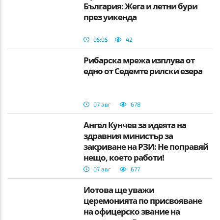
България: Жега и летни бури
през уикенда
05:05
42
Рибарска мрежа изплува от
едно от Седемте рилски езера
07 авг
678
Ангел Кунчев за идеята на
здравния министър за
закриване на РЗИ: Не поправяй
нещо, което работи!
07 авг
677
Йотова ще уважи
церемонията по присвояване
на офицерско звание на