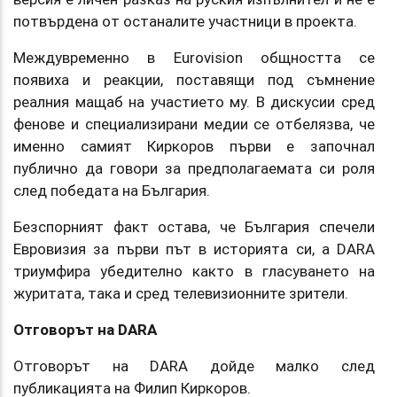
потвърдена от останалите участници в проекта.
Междувременно в Eurovision общността се
появиха и реакции, поставящи под съмнение
реалния мащаб на участието му. В дискусии сред
фенове и специализирани медии се отбелязва, че
именно самият Киркоров първи е започнал
публично да говори за предполагаемата си роля
след победата на България.
Безспорният факт остава, че България спечели
Евровизия за първи път в историята си, а DARA
триумфира убедително както в гласуването на
журитата, така и сред телевизионните зрители.
Отговорът на DARA
Отговорът на DARA дойде малко след
публикацията на Филип Киркоров.