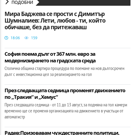
ПОДОБНИ
Мира Баджева се прости с Димитър
Шумналиев: Лети, любов - ти, който
обичаше, без да притежаваш
18:06
159
София поема дълг от 367 млн. евро за
модернизирането на градската среда
Столична община стартира процедура по поемане на нов дългосрочен
дълг с инвестиционна цел за реализирането на гол
През следващата седмица променят движението
по „Тракия“ и „Хемус“
През следващата седмица - от 11 до 13 август, за подмяна на тол камери
временно ще се променя организацията на движението в участъци от
автомагистр
Радев:Призовавам чуждестранните политици,