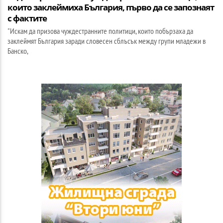
които заклеймиха България, първо да се запознаят
с фактите
"Искам да призова чуждестранните политици, които побързаха да
заклеймят България заради словесен сблъсък между групи младежи в
Банско,