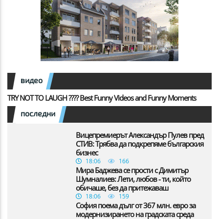
видео
TRY NOT TO LAUGH ???? Best Funny Videos and Funny Moments
последни
Вицепремиерът Александър Пулев пред
СТИВ: Трябва да подкрепяме българския
бизнес
18:06
166
Мира Баджева се прости с Димитър
Шумналиев: Лети, любов - ти, който
обичаше, без да притежаваш
18:06
159
София поема дълг от 367 млн. евро за
модернизирането на градската среда