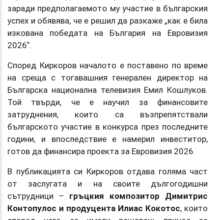
заради предполагаемото му участие в българския
успех и обявява, че е решил да разкаже „как е била
изкована победата на България на Евровизия
2026“.
Според Киркоров началото е поставено по време
на среща с тогавашния генерален директор на
Българска национална телевизия Емил Кошлуков.
Той твърди, че е научил за финансовите
затруднения, които са възпрепятствали
българското участие в конкурса през последните
години, и впоследствие е намерил инвеститор,
готов да финансира проекта за Евровизия 2026.
В публикацията си Киркоров отдава голяма част
от заслугата и на своите дългогодишни
сътрудници –
гръцкия композитор Димитрис
Контопулос и продуцента Илиас Кокотос
, които