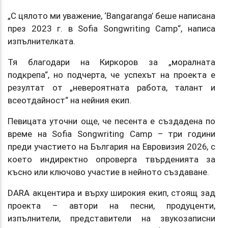
„С цялото ми уважение, ‘Bangaranga’ беше написана
през 2023 г. в Sofia Songwriting Camp“, написа
изпълнителката.
Тя благодари на Киркоров за „моралната
подкрепа“, но подчерта, че успехът на проекта е
резултат от „невероятната работа, талант и
всеотдайност“ на нейния екип.
Певицата уточни още, че песента е създадена по
време на Sofia Songwriting Camp – три години
преди участието на България на Евровизия 2026, с
което индиректно опроверга твърденията за
късно или ключово участие в нейното създаване.
DARA акцентира и върху широкия екип, стоящ зад
проекта – автори на песни, продуценти,
изпълнители, представители на звукозаписни