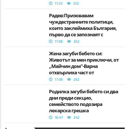
17:25
252
Радев:Призовавам
чуждестранните политици,
които заклеймиха България,
първо да се запознаят с
фактите
17:06
262
Жена загуби бебето си:
Животът за мен приключи, от
„Майчин дом"-Варна
отхвърлиха част от
твърденията
17:06
262
Родилка загуби бебето си два
дни преди секцио,
семейството подозира
лекарска грешка
16:47
242