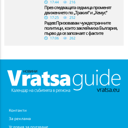
17:44
216
През следващата седмица променят
движението по „Тракия“ и „Хемус“
17:25
252
Радев:Призовавам чуждестранните
политици, които заклеймиха България,
първо да се запознаят с фактите
17:06
262
Контакти
За реклама
Условия за ползване