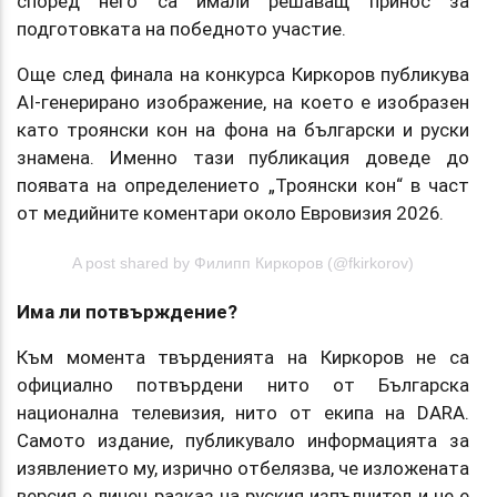
според него са имали решаващ принос за
подготовката на победното участие.
Още след финала на конкурса Киркоров публикува
AI-генерирано изображение, на което е изобразен
като троянски кон на фона на български и руски
знамена. Именно тази публикация доведе до
появата на определението „Троянски кон“ в част
от медийните коментари около Евровизия 2026.
A post shared by Филипп Киркоров (@fkirkorov)
Има ли потвърждение?
Към момента твърденията на Киркоров не са
официално потвърдени нито от Българска
национална телевизия, нито от екипа на DARA.
Самото издание, публикувало информацията за
изявлението му, изрично отбелязва, че изложената
версия е личен разказ на руския изпълнител и не е