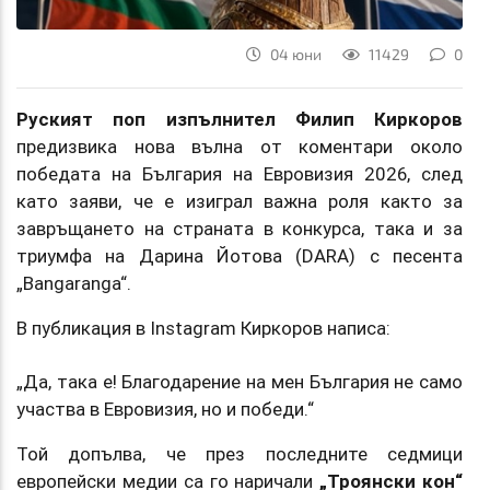
04 юни
11429
0
Руският поп изпълнител Филип Киркоров
предизвика нова вълна от коментари около
победата на България на Евровизия 2026, след
като заяви, че е изиграл важна роля както за
завръщането на страната в конкурса, така и за
триумфа на Дарина Йотова (DARA) с песента
„Bangaranga“.
В публикация в Instagram Киркоров написа:
„Да, така е! Благодарение на мен България не само
участва в Евровизия, но и победи.“
Той допълва, че през последните седмици
европейски медии са го наричали
„Троянски кон“