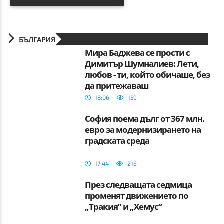
БЪЛГАРИЯ
Мира Баджева се прости с
Димитър Шумналиев: Лети,
любов - ти, който обичаше, без
да притежаваш
18:06
159
София поема дълг от 367 млн.
евро за модернизирането на
градската среда
17:44
216
През следващата седмица
променят движението по
„Тракия“ и „Хемус“