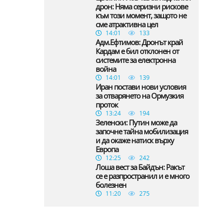
дрон: Няма серизни рискове
към този момент, защото не
сме атрактивна цел
14:01
133
Адм.Ефтимов: Дронът край
Кардам е бил отклонен от
системите за електронна
война
14:01
139
Иран постави нови условия
за отварянето на Ормузкия
проток
13:24
194
Зеленски: Путин може да
започне тайна мобилизация
и да окаже натиск върху
Европа
12:25
242
Лоша вест за Байдън: Ракът
се е разпространил и е много
болезнен
11:20
275