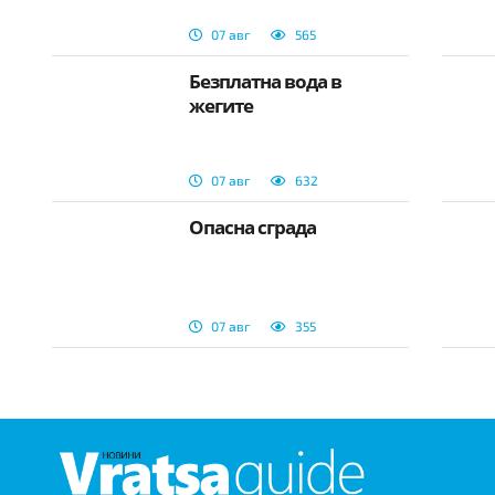
07 авг
565
Безплатна вода в
жегите
07 авг
632
Опасна сграда
07 авг
355