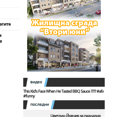
егите
а
в
видео
This Kid's Face When He Tasted BBQ Sauce ???? #afv
#funny
последни
Цветлин Йовчев за падналия