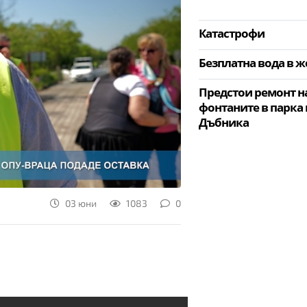
Катастрофи
Безплатна вода в ж
Предстои ремонт н
фонтаните в парка 
Дъбника
03 юни
1083
0