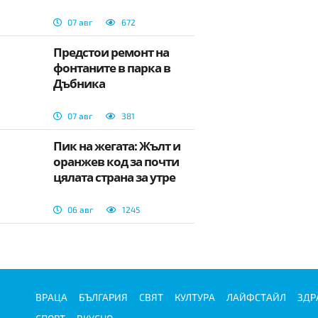
07 авг
672
Предстои ремонт на
фонтаните в парка в
Дъбника
07 авг
381
Пик на жегата: Жълт и
оранжев код за почти
цялата страна за утре
06 авг
1245
ВРАЦА
БЪЛГАРИЯ
СВЯТ
КУЛТУРА
ЛАЙФСТАЙЛ
ЗДР