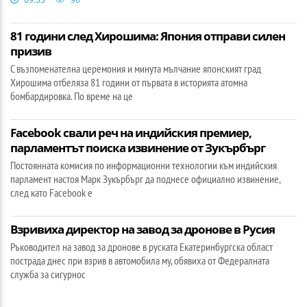
81 години след Хирошима: Япония отправи силен
призив
С възпоменателна церемония и минута мълчание японският град
Хирошима отбеляза 81 години от първата в историята атомна
бомбардировка. По време на це
Facebook свали реч на индийския премиер,
парламентът поиска извинение от Зукърбърг
Постоянната комисия по информационни технологии към индийския
парламент настоя Марк Зукърбърг да поднесе официално извинение,
след като Facebook е
Взривиха директор на завод за дронове в Русия
Ръководител на завод за дронове в руската Екатеринбургска област
пострада днес при взрив в автомобила му, обявиха от Федералната
служба за сигурнос