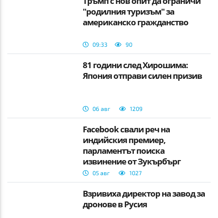
Тръмп с нов опит да ограничи
"родилния туризъм" за
американско гражданство
09:33
90
81 години след Хирошима:
Япония отправи силен призив
06 авг
1209
Facebook свали реч на
индийския премиер,
парламентът поиска
извинение от Зукърбърг
05 авг
1027
Взривиха директор на завод за
дронове в Русия