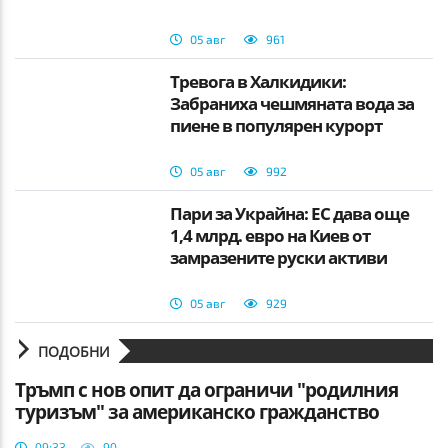
05 авг
961
Тревога в Халкидики:
Забраниха чешмяната вода за
пиене в популярен курорт
05 авг
992
Пари за Украйна: ЕС дава още
1,4 млрд. евро на Киев от
замразените руски активи
05 авг
929
ПОДОБНИ
Тръмп с нов опит да ограничи "родилния
туризъм" за американско гражданство
09:33
90