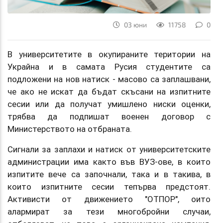
03 юни
11758
0
В университетите в окупираните територии на
Украйна и в самата Русия студентите са
подложени на нов натиск - масово са заплашвани,
че ако не искат да бъдат скъсани на изпитните
сесии или да получат умишлено ниски оценки,
трябва да подпишат военен договор с
Министерството на отбраната.
Сигнали за заплахи и натиск от университетските
администрации има както във ВУЗ-ове, в които
изпитите вече са започнали, така и в такива, в
които изпитните сесии тепърва предстоят.
Активисти от движението "ОТПОР", оито
алармират за тези многобройни случаи,