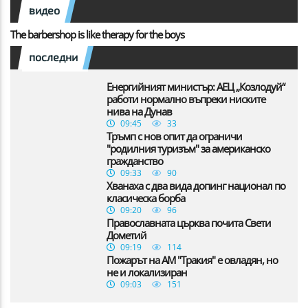
видео
The barbershop is like therapy for the boys
последни
Енергийният министър: АЕЦ „Козлодуй“
работи нормално въпреки ниските
нива на Дунав
09:45
33
Тръмп с нов опит да ограничи
"родилния туризъм" за американско
гражданство
09:33
90
Хванаха с два вида допинг национал по
класическа борба
09:20
96
Православната църква почита Свети
Дометий
09:19
114
Пожарът на АМ "Тракия" е овладян, но
не и локализиран
09:03
151