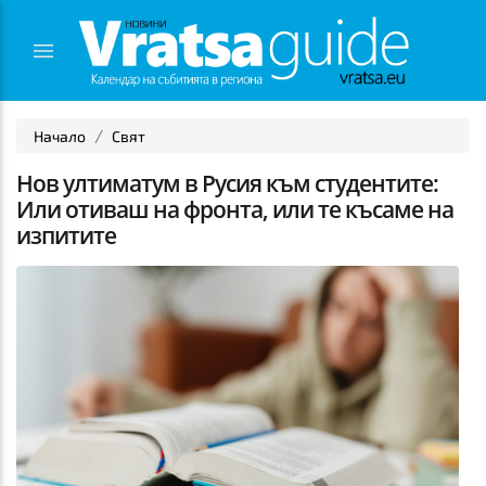
Начало
Свят
Нов ултиматум в Русия към студентите:
Или отиваш на фронта, или те късаме на
изпитите