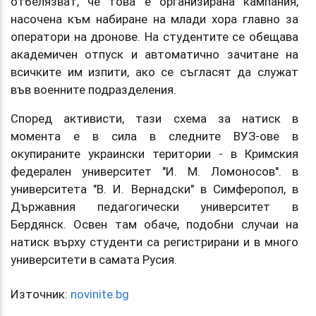
отбелязват, че това е организирана кампания,
насочена към набиране на млади хора главно за
оператори на дронове. На студентите се обещава
академичен отпуск и автоматично зачитане на
всичките им изпити, ако се съгласят да служат
във военните подразделения.
Според активисти, тази схема за натиск в
момента е в сила в следните ВУЗ-ове в
окупираните украински територии - в Кримския
федерален университет "И. М. Ломоносов". в
университета "В. И. Вернадски" в Симферопол, в
Държавния педагогически университет в
Бердянск. Освен там обаче, подобни случаи на
натиск върху студенти са регистрирани и в много
университети в самата Русия.
Източник:
novinite.bg