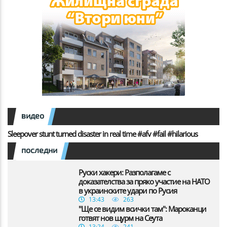
видео
Sleepover stunt turned disaster in real time #afv #fail #hilarious
последни
Руски хакери: Разполагаме с
доказателства за пряко участие на НАТО
в украинските удари по Русия
13:43
263
"Ще се видим всички там": Мароканци
готвят нов щурм на Сеута
13:24
241