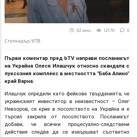
02 юни
12170
0
Стопкадър/бТВ
Първи коментар пред bTV направи посланикът
на Украйна Олеся Илашчук относно скандала с
луксозния комплекс в местността "Баба Алино"
край Варна.
Илашчук определи като фейкове твърденията, че
украинският инвеститор в неизвестност – Олег
Невзоров, се крие в посолството на Украйна и е
търсил закрила от посолството. Посланикът
добави, че всички процесуално-следствени
действия следва да се извършват съответно