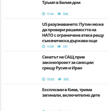
Тръмп в Белия дом
11:44
346
US разузнаването: Путин може
да провери решимостта на
НАТО с ограничена атака рещу
съюзническа държава още
тази есен
11:09
331
Сенатът на САЩ прие
законопроект за санкции
срещу Русия и Иран
10:03
392
Експлозии в Киев, трима
загинали, включително дете