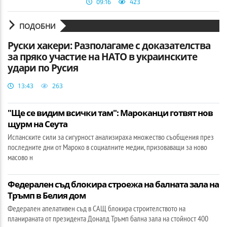
09:16
423
ПОДОБНИ
Руски хакери: Разполагаме с доказателства
за пряко участие на НАТО в украинските
удари по Русия
13:43
263
"Ще се видим всички там": Мароканци готвят нов
щурм на Сеута
Испанските сили за сигурност анализираха множество съобщения през
последните дни от Мароко в социалните медии, призоваващи за ново
масово н
Федерален съд блокира строежа на балната зала на
Тръмп в Белия дом
Федерален апелативен съд в САЩ блокира строителството на
планираната от президента Доналд Тръмп бална зала на стойност 400