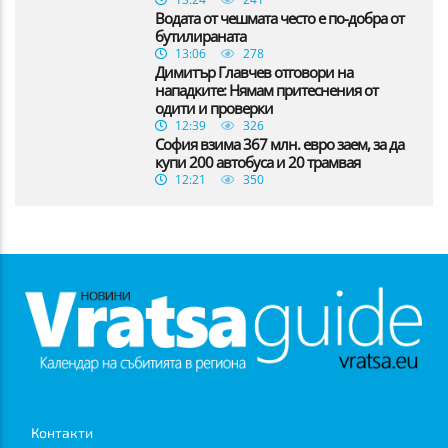
Водата от чешмата често е по-добра от
бутилираната
13:06
278
Димитър Главчев отговори на
нападките: Нямам притеснения от
одити и проверки
12:39
326
София взима 367 млн. евро заем, за да
купи 200 автобуса и 20 трамвая
12:21
350
Контакти