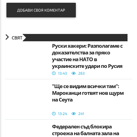
ДОБАВИ СВОЯ КОМЕНТАР
СВЯТ
Руски хакери: Разполагаме с
доказателства за пряко
участие на НАТО в
украинските удари по Русия
13:43
263
"Ще се видим всички там":
Мароканци готвят нов щурм
на Сеута
13:24
241
Федерален съд блокира
строежа на балната зала на