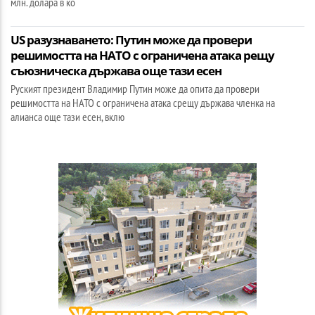
млн. долара в ко
US разузнаването: Путин може да провери
решимостта на НАТО с ограничена атака рещу
съюзническа държава още тази есен
Руският президент Владимир Путин може да опита да провери
решимостта на НАТО с ограничена атака срещу държава членка на
алианса още тази есен, вклю