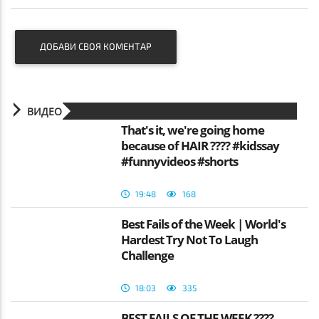
ДОБАВИ СВОЯ КОМЕНТАР
ВИДЕО
That's it, we're going home
because of HAIR ???? #kidssay
#funnyvideos #shorts
19:48
168
Best Fails of the Week | World's
Hardest Try Not To Laugh
Challenge
18:03
335
BEST FAILS OF THE WEEK ????