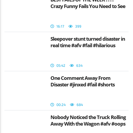
Crazy Funny Fails You Need to See
16:17
399
Sleepover stunt turned disaster in
real time #afv #fail #hilarious
05:42
634
One Comment Away From
Disaster #jinxed #fail #shorts
00:24
684
Nobody Noticed the Truck Rolling
Away With the Wagon #afv #oops