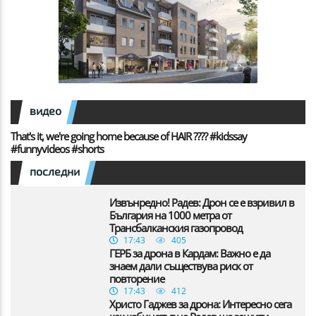
видео
That's it, we're going home because of HAIR ???? #kidssay
#funnyvideos #shorts
последни
Извънредно! Радев: Дрон се е взривил в
България на 1000 метра от
Трансбалканския газопровод
17:43
405
ГЕРБ за дрона в Кардам: Важно е да
знаем дали съществува риск от
повторение
17:43
412
Христо Гаджев за дрона: Интересно сега