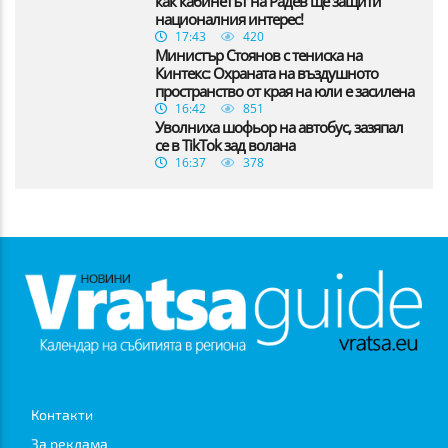
как кабинетът на Радев ще защити
националния интерес!
17:43
420
Министър Стоянов с тениска на
Кинтекс: Охраната на въздушното
пространство от края на юли е засилена
16:42
851
Уволниха шофьор на автобус, зазяпал
се в TikTok зад волана
16:37
378
Контакти
За реклама