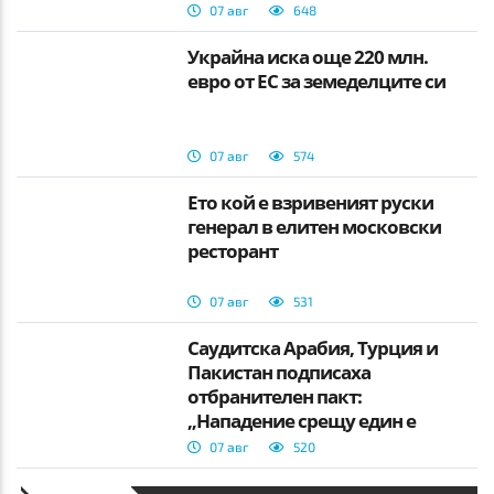
07 авг
648
Украйна иска още 220 млн.
евро от ЕС за земеделците си
07 авг
574
Ето кой е взривеният руски
генерал в елитен московски
ресторант
07 авг
531
Саудитска Арабия, Турция и
Пакистан подписаха
отбранителен пакт:
„Нападение срещу един е
нападение срещу всички“
07 авг
520