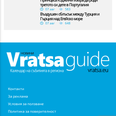
Принцеса Юджини избра да роди
третото си дете в Португалия
07 авг
583
Въздушен сблъсък между Турция и
Гърция над Егейско море
07 авг
648
Контакти
За реклама
Условия за ползване
Политика за поверителност