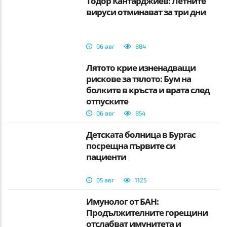
Тодор Кантарджиев: Летните
вируси отминават за три дни
06 авг
884
Лятото крие изненадващи
рискове за тялото: Бум на
болките в кръста и врата след
отпуските
06 авг
854
Детската болница в Бургас
посрещна първите си
пациенти
05 авг
1125
Имунолог от БАН:
Продължителните горещини
отслабват имунитета и