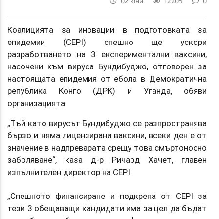
02 юни
12205
0
Коалицията за иновации в подготовката за
епидемии (CEPI) спешно ще ускори
разработването на 3 експериментални ваксини,
насочени към вируса Бундибуджо, отговорен за
настоящата епидемия от ебола в Демократична
република Конго (ДРК) и Уганда, обяви
организацията.
„Тъй като вирусът Бундибуджо се разпространява
бързо и няма лицензирани ваксини, всеки ден е от
значение в надпреварата срещу това смъртоносно
заболяване“, каза д-р Ричард Хачет, главен
изпълнителен директор на CEPI.
„Спешното финансиране и подкрепа от CEPI за
тези 3 обещаващи кандидати има за цел да бъдат