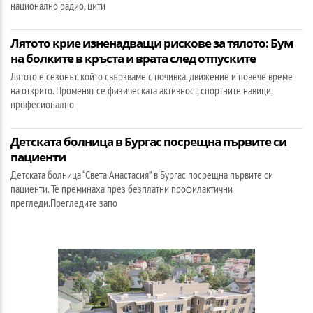
национално радио, цити
Лятото крие изненадващи рискове за тялото: Бум
на болките в кръста и врата след отпуските
Лятото е сезонът, който свързваме с почивка, движение и повече време
на открито. Променят се физическата активност, спортните навици,
професионално
Детската болница в Бургас посрещна първите си
пациенти
Детската болница “Света Анастасия” в Бургас посрещна първите си
пациенти. Те преминаха през безплатни профилактични
прегледи.Прегледите запо