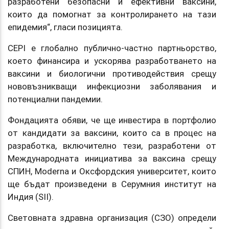
разработени безопасни и ефективни ваксини,
които да помогнат за контролирането на тази
епидемия“, гласи позицията.
CEPI е глобално публично-частно партньорство,
което финансира и ускорява разработването на
ваксини и биологични противодействия срещу
нововъзникващи инфекциозни заболявания и
потенциални пандемии.
Фондацията обяви, че ще инвестира в портфолио
от кандидати за ваксини, които са в процес на
разработка, включително тези, разработени от
Международната инициатива за ваксина срещу
СПИН, Moderna и Оксфордския университет, които
ще бъдат произведени в Серумния институт на
Индия (SII).
Световната здравна организация (СЗО) определи