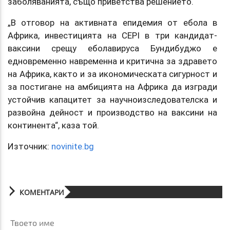
заболяванията, също приветства решението.
„В отговор на активната епидемия от ебола в
Африка, инвестицията на CEPI в три кандидат-
ваксини срещу еболавируса Бундибуджо е
едновременно навременна и критична за здравето
на Африка, както и за икономическата сигурност и
за постигане на амбицията на Африка да изгради
устойчив капацитет за научноизследователска и
развойна дейност и производство на ваксини на
континента“, каза той.
Източник:
novinite.bg
КОМЕНТАРИ
Твоето име