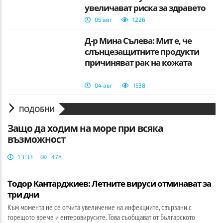
увеличават риска за здравето
05 авг
1226
Д-р Мина Сълева: Мит е, че
слънцезащитните продукти
причиняват рак на кожата
04 авг
1538
ПОДОБНИ
Защо да ходим на море при всяка
възможност
13:33
478
Тодор Кантарджиев: Летните вируси отминават за
три дни
Към момента не се отчита увеличение на инфекциите, свързани с
горещото време и ентеровирусите. Това съобщават от Българското