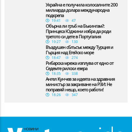
Украйна е получила колосалните 200
милиарда долара международна
подкрепа
19:41
47
Обърна ли гръб на Бъкингам?:
Принцеса Юджини избра да роди
третото си дете в Португалия
19:27
130
Въздушен сблъсък между Турция и
Гърция над Егейско море
18:47
274
Рибарска мрежа изплува от едно от
Седемте рилски езера
18:35
338
Ангел Кунчев за идеята на здравния
министър за закриване на РЗИ: Не
поправяй нещо, което работи!
18:26
347