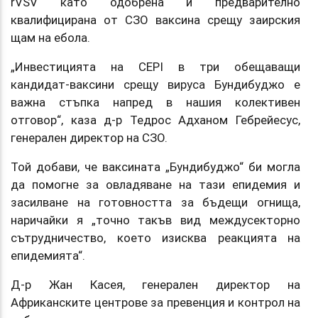
rVSV като одобрена и предварително
квалифицирана от СЗО ваксина срещу заирския
щам на ебола.
„Инвестицията на CEPI в три обещаващи
кандидат-ваксини срещу вируса Бундибуджо е
важна стъпка напред в нашия колективен
отговор“, каза д-р Тедрос Адханом Гебрейесус,
генерален директор на СЗО.
Той добави, че ваксината „Бундибуджо“ би могла
да помогне за овладяване на тази епидемия и
засилване на готовността за бъдещи огнища,
наричайки я „точно такъв вид междусекторно
сътрудничество, което изисква реакцията на
епидемията“.
Д-р Жан Касея, генерален директор на
Африканските центрове за превенция и контрол на