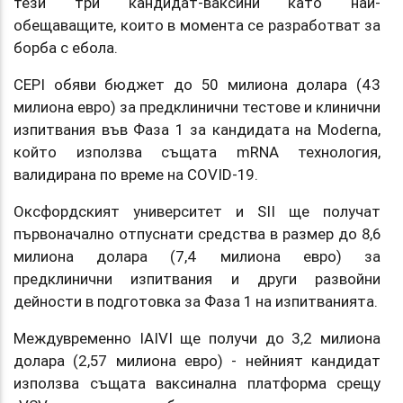
тези три кандидат-ваксини като най-
обещаващите, които в момента се разработват за
борба с ебола.
CEPI обяви бюджет до 50 милиона долара (43
милиона евро) за предклинични тестове и клинични
изпитвания във Фаза 1 за кандидата на Moderna,
който използва същата mRNA технология,
валидирана по време на COVID-19.
Оксфордският университет и SII ще получат
първоначално отпуснати средства в размер до 8,6
милиона долара (7,4 милиона евро) за
предклинични изпитвания и други развойни
дейности в подготовка за Фаза 1 на изпитванията.
Междувременно IAIVI ще получи до 3,2 милиона
долара (2,57 милиона евро) - нейният кандидат
използва същата ваксинална платформа срещу