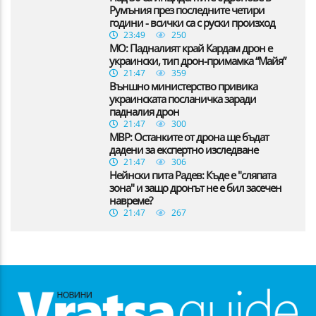
Румъния през последните четири
години - всички са с руски произход
23:49
250
МО: Падналият край Кардам дрон е
украински, тип дрон-примамка “Майя”
21:47
359
Външно министерство привика
украинската посланичка заради
падналия дрон
21:47
300
МВР: Останките от дрона ще бъдат
дадени за експертно изследване
21:47
306
Нейнски пита Радев: Къде е "сляпата
зона" и защо дронът не е бил засечен
навреме?
21:47
267