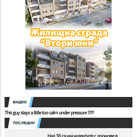
видео
This guy stays a little too calm under pressure ????
последни
Над 30 са инцидентите с дронове в