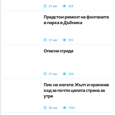
07 авг
528
Предстои ремонт на фонтаните
в парка в Дъбника
07 авг
355
Опасна сграда
07 авг
336
Пик на жегата: Жълт и оранжев
код за почти цялата страна за
утре
06 авг
1104