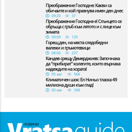
Преображение Господне: Какви са
обичаите и кой празнува имен ден днес
09:20
37
Преображение Господне е! Слънцето се
обръща с гръб към лятото и с лице към
зимата
09:00
135
Горещ ден, на места следобедни
валежи и гръмотевици
08:00
237
Кандев срещу Демерджиев: Започнаха
да "прибират" колегите, които върнаха
надеждите на хората!
05 авг
566
Климатичен шок: Ел Ниньо тласка 49
милиона души към глад!
05 авг
596