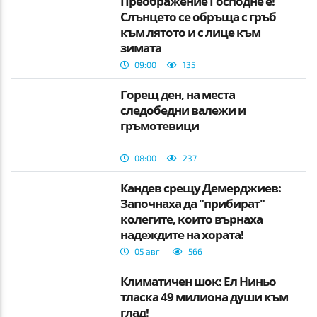
Преображение Господне е!
Слънцето се обръща с гръб
към лятото и с лице към
зимата
09:00
135
Горещ ден, на места
следобедни валежи и
гръмотевици
08:00
237
Кандев срещу Демерджиев:
Започнаха да "прибират"
колегите, които върнаха
надеждите на хората!
05 авг
566
Климатичен шок: Ел Ниньо
тласка 49 милиона души към
глад!