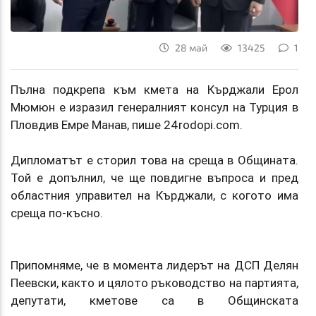
28 май
13425
1
Пълна подкрепа към кмета на Кърджали Ерол
Мюмюн е изразил генералният консул на Турция в
Пловдив Емре Манав, пише 24rodopi.com.
Дипломатът е сторил това на среща в Общината.
Той е допълнил, че ще повдигне въпроса и пред
областния управител на Кърджали, с когото има
среща по-късно.
Припомняме, че в момента лидерът на ДСП Делян
Пеевски, както и цялото ръководство на партията,
депутати, кметове са в Общинската