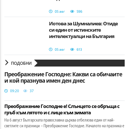
05 авг
596
Йотова за Шумналиев: Отиде
си един от истинските
интелектуалци на България
05 авг
613
ПОДОБНИ
Преображение Господне: Какви са обичаите
и кой празнува имен ден днес
09:20
37
Преображение Господне е! Слънцето се обръща с
гръб към лятото и с лице към зимата
На 6 август Българската православна църква отбелязва един от най-
светлите си празници – Преображение Господне. Началото на празника е