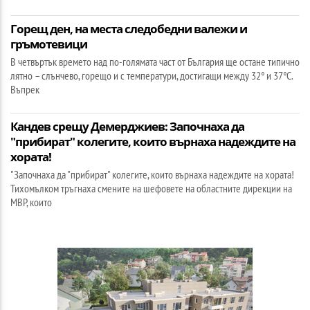
Горещ ден, на места следобедни валежи и
гръмотевици
В четвъртък времето над по-голямата част от България ще остане типично
лятно – слънчево, горещо и с температури, достигащи между 32° и 37°C.
Въпрек
Кандев срещу Демерджиев: Започнаха да
"прибират" колегите, които върнаха надеждите на
хората!
"Започнаха да "прибират" колегите, които върнаха надеждите на хората!
Тихомълком тръгнаха смените на шефовете на областните дирекции на
МВР, които