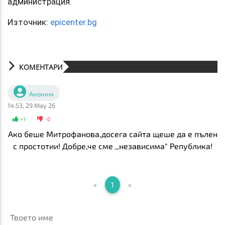
администрация.
Източник:
epicenter.bg
КОМЕНТАРИ
Аноним
14:53, 29 May 26
+
1
-
0
Ако беше Митрофанова,досега сайта щеше да е пълен
с простотии! Добре,че сме ,,независима" Република!
«
1
»
Твоето име