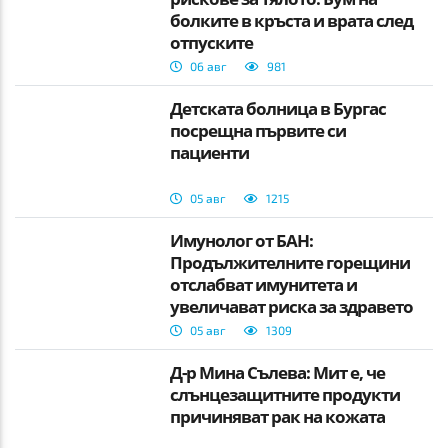
болките в кръста и врата след
отпуските
06 авг
981
Детската болница в Бургас
посрещна първите си
пациенти
05 авг
1215
Имунолог от БАН:
Продължителните горещини
отслабват имунитета и
увеличават риска за здравето
05 авг
1309
Д-р Мина Сълева: Мит е, че
слънцезащитните продукти
причиняват рак на кожата