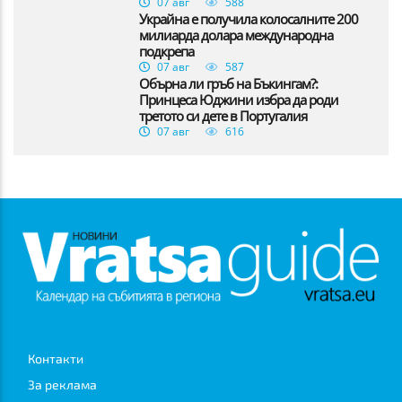
07 авг
588
Украйна е получила колосалните 200
милиарда долара международна
подкрепа
07 авг
587
Обърна ли гръб на Бъкингам?:
Принцеса Юджини избра да роди
третото си дете в Португалия
07 авг
616
Контакти
За реклама