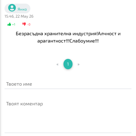
Янко
15:46, 22 May 26
+
1
-
0
Безрасъдна хранителна индустрия!Алчност и
арагантност!!!Слабоумие!!!
«
1
»
Твоето име
Твоят коментар