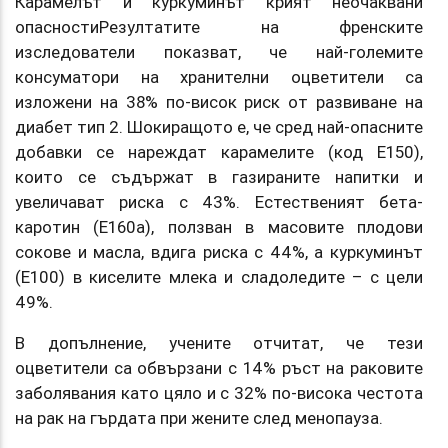
Карамелът и куркуминът крият неочаквани
опасностиРезултатите на френските
изследователи показват, че най-големите
консуматори на хранителни оцветители са
изложени на 38% по-висок риск от развиване на
диабет тип 2. Шокиращото е, че сред най-опасните
добавки се нареждат карамелите (код E150),
които се съдържат в газираните напитки и
увеличават риска с 43%. Естественият бета-
каротин (E160a), ползван в масовите плодови
сокове и масла, вдига риска с 44%, а куркуминът
(E100) в киселите млека и сладоледите – с цели
49%.
В допълнение, учените отчитат, че тези
оцветители са обвързани с 14% ръст на раковите
заболявания като цяло и с 32% по-висока честота
на рак на гърдата при жените след менопауза.