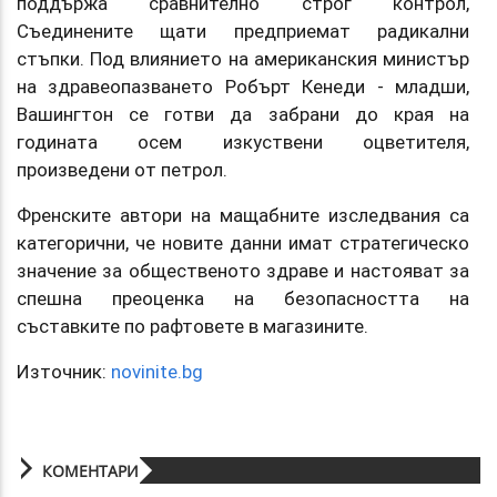
поддържа сравнително строг контрол,
Съединените щати предприемат радикални
стъпки. Под влиянието на американския министър
на здравеопазването Робърт Кенеди - младши,
Вашингтон се готви да забрани до края на
годината осем изкуствени оцветителя,
произведени от петрол.
Френските автори на мащабните изследвания са
категорични, че новите данни имат стратегическо
значение за общественото здраве и настояват за
спешна преоценка на безопасността на
съставките по рафтовете в магазините.
Източник:
novinite.bg
КОМЕНТАРИ