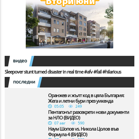
видео
Sleepover stunt turned disaster in real time #afv #fail #hilarious
последни
Оранжев и жълт код в цяла България:
Жега и летни бури през уикенда
05:05
249
Пентагонът разсекрети нови документи
за НЛО (ВИДЕО)
07 авг
590
Наум Шопов vs. Никола Цолов във
Формула 4 (ВИДЕО)