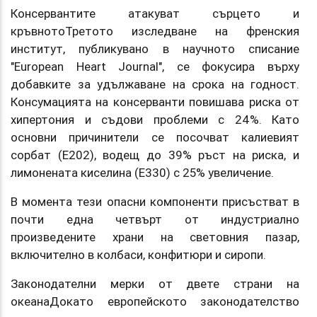
Консервантите атакуват сърцето и
кръвнотоТретото изследване на френския
институт, публикувано в научното списание
"European Heart Journal", се фокусира върху
добавките за удължаване на срока на годност.
Консумацията на консерванти повишава риска от
хипертония и съдови проблеми с 24%. Като
основни причинители се посочват калиевият
сорбат (E202), водещ до 39% ръст на риска, и
лимонената киселина (E330) с 25% увеличение.
В момента тези опасни компоненти присъстват в
почти една четвърт от индустриално
произведените храни на световния пазар,
включително в колбаси, конфитюри и сиропи.
Законодателни мерки от двете страни на
океанаДокато европейското законодателство