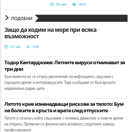
04 авг
1613
ПОДОБНИ
Защо да ходим на море при всяка
възможност
07 авг
634
Тодор Кантарджиев: Летните вируси отминават за
три дни
Към момента не се отчита увеличение на инфекциите, свързани с
горещото време и ентеровирусите. Това съобщават от Българското
национално радио, цити
Лятото крие изненадващи рискове за тялото: Бум
на болките в кръста и врата след отпуските
Лятото е сезонът, който свързваме с почивка, движение и повече време
на открито. Променят се физическата активност, спортните навици,
професионално