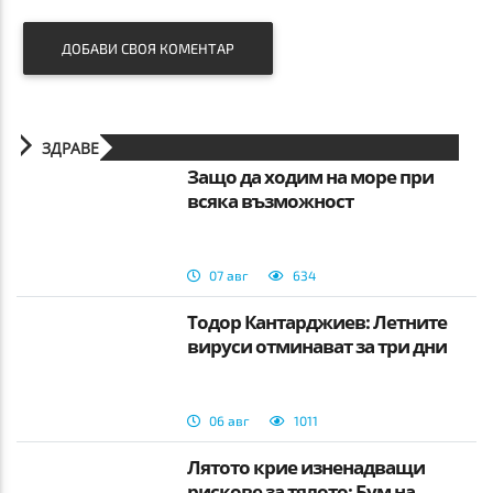
ДОБАВИ СВОЯ КОМЕНТАР
ЗДРАВЕ
Защо да ходим на море при
всяка възможност
07 авг
634
Тодор Кантарджиев: Летните
вируси отминават за три дни
06 авг
1011
Лятото крие изненадващи
рискове за тялото: Бум на