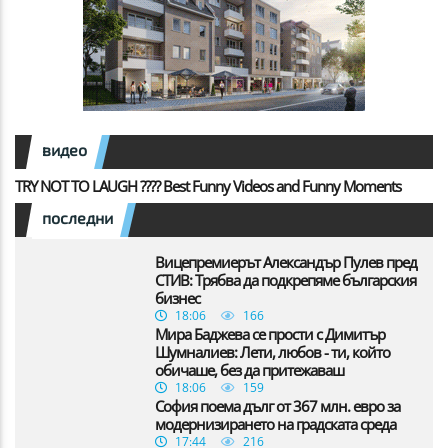
видео
TRY NOT TO LAUGH ???? Best Funny Videos and Funny Moments
последни
Вицепремиерът Александър Пулев пред
СТИВ: Трябва да подкрепяме българския
бизнес
18:06
166
Мира Баджева се прости с Димитър
Шумналиев: Лети, любов - ти, който
обичаше, без да притежаваш
18:06
159
София поема дълг от 367 млн. евро за
модернизирането на градската среда
17:44
216