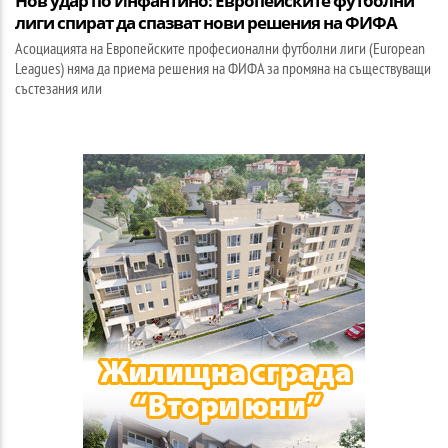
Нов удар по Инфантино: Европейските футболни
лиги спират да спазват нови решения на ФИФА
Асоциацията на Европейските професионални футболни лиги (European
Leagues) няма да приема решения на ФИФА за промяна на съществуващи
състезания или