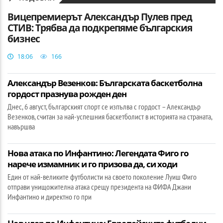
Вицепремиерът Александър Пулев пред
СТИВ: Трябва да подкрепяме българския
бизнес
18:06
166
Александър Везенков: Българската баскетболна
гордост празнува рожден ден
Днес, 6 август, българският спорт се изпълва с гордост – Александър
Везенков, считан за най-успешния баскетболист в историята на страната,
навършва
Нова атака по Инфантино: Легендата Фиго го
нарече измамник и го призова да, си ходи
Един от най-великите футболисти на своето поколение Луиш Фиго
отправи унищожителна атака срещу президента на ФИФА Джани
Инфантино и директно го при