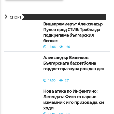
СПОРТ
Вицепремиерът Александър
Пулев пред СТИВ: Трябва да
подкрепяме българския
бизнес
18:06
166
Александър Везенков:
Българската баскетболна
гордост празнува рожден ден
17:00
251
Нова атака по Инфантино:
Легендата Фиго го нарече
измамник и го призова да, си
ходи
16:05
306