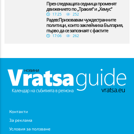
През следващата седмица променят
движението по „Тракия“ и „Хемус“
17:25
252
Радев:Призовавам чуждестранните
политици, които заклеймиха България,
първо да се запознаят с фактите
17:06
262
Контакти
За реклама
Условия за ползване