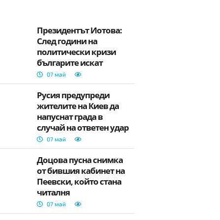
Президентът Йотова:
След години на
политически кризи
българите искат
стабилно и ефективно
07 май
управление
Русия предупреди
жителите на Киев да
напуснат града в
случай на ответен удар
07 май
Доцова пусна снимка
от бившия кабинет на
Пеевски, който стана
читалня
07 май