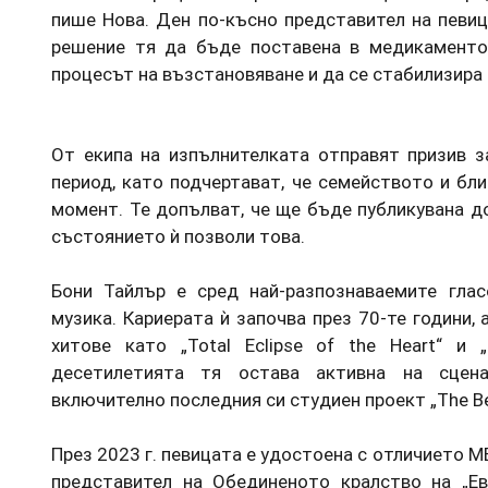
пише Нова. Ден по-късно представител на певиц
решение тя да бъде поставена в медикаменто
процесът на възстановяване и да се стабилизира
От екипа на изпълнителката отправят призив з
период, като подчертават, че семейството и бл
момент. Те допълват, че ще бъде публикувана д
състоянието ѝ позволи това.
Бони Тайлър е сред най-разпознаваемите гла
музика. Кариерата ѝ започва през 70-те години, 
хитове като „Total Eclipse of the Heart“ и „
десетилетията тя остава активна на сцен
включително последния си студиен проект „The Bes
През 2023 г. певицата е удостоена с отличието MB
представител на Обединеното кралство на „Евр