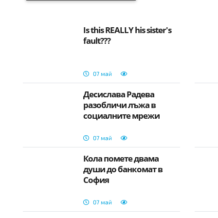
Is this REALLY his sister's
fault???
07 май
Десислава Радева
разобличи лъжа в
социалните мрежи
07 май
Кола помете двама
души до банкомат в
София
07 май