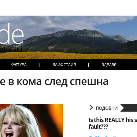
КУЛТУРА
ЛАЙФСТАЙЛ
ЗДРАВЕ
е в кома след спешна
ПОДОБНИ
Is this REALLY his s
fault???