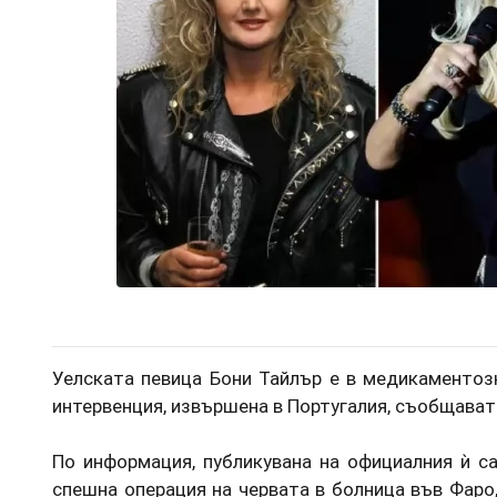
Уелската певица Бони Тайлър е в медикаментоз
интервенция, извършена в Португалия, съобщават 
По информация, публикувана на официалния ѝ са
спешна операция на червата в болница във Фаро,