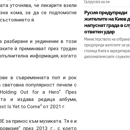
Съпругата на ли
ата уточнява, че лекарите взели
Русия предупреди
зна кома, за да се подпомогне
жителите на Киев 
 състоянието ѝ.
напуснат града в сл
ответен удар
Министерството на отбранат
а разбиране и уединение в този
предупреди жителите на ук
изките ѝ преминават през труден
столица Киев и акредитира
опълнителна информация, когато
дипломатическите служител
сове в съвременната поп и рок
а световна популярност печели с
Holding Out for a Hero“. През
ата и издава редица албуми,
t Is Yet to Come“ от 2021 г.
E за принос към музиката. Тя е и
овизия“ през 2013 г., с което