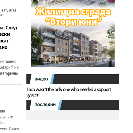
#afv #fail
scr
а: След
ески
скат
вно
ха голямо
лгария“ и й
категорично
видео
Taco wasn't the only one who needed a support
system
последни
чно
циалните
ѝ се
умен Радев.