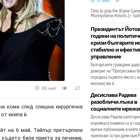
07 май
Time to play the Blame Game 
#funnyvideos #shorts. ▷ Sub
Президентът Йотов
години на политич
кризи българите и
стабилно и ефекти
управление
Българските граждани дадо
доверие на “Прогресивна Бъ
отредиха първото място с 
мнозинство в
08 май
Десислава Радева
разобличи лъжа в
на кома след спешна хирургична
социалните мрежи
от екипа ѝ.
Десислава Радева категори
опроверга появила се в со
мрежи публикация, в която 
йт на 6 май, Тайлър претърпяла
приписват остри думи към Р
 където била приета за лечение,