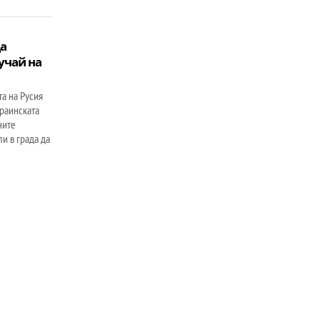
да
учай на
а на Русия
раинската
ните
и в града да