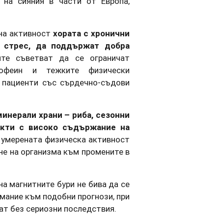
 на сияния в части от Европа,
на активност
хората с хронични
н стрес, да поддържат добра
ите съветват да се ограничат
кофеин и тежките физически
и пациенти със сърдечно-съдови
минерали храни – риба, сезонни
укти с високо съдържание на
и умерената физическа активност
не на организма към промените в
а магнитните бури не бива да се
мание към подобни прогнози, при
ат без сериозни последствия.