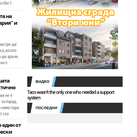
cribe t
та на
ария" и
нистри ще
са, когато
а ще връчи
 на п
шата
видео
стично
Taco wasn't the only one who needed a support
ия не е
system
 за парад,
а няма пари
последни
т спо
 един от
чески