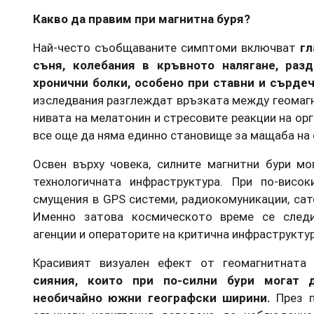
Какво да правим при магнитна буря?
Най-често съобщаваните симптоми включват
гл
съня, колебания в кръвното налягане, раз
хронични болки, особено при ставни и сърде
изследвания разглеждат връзката между геомагн
нивата на мелатонин и стресовите реакции на ор
все още да няма единно становище за мащаба на 
Освен върху човека, силните магнитни бури мо
технологичната инфраструктура. При по-висо
смущения в GPS системи, радиокомуникации, сат
Именно затова космическото време се след
агенции и операторите на критична инфраструктур
Красивият визуален ефект от геомагнитната
сияния, които при по-силни бури могат
необичайно южни географски ширини.
През п