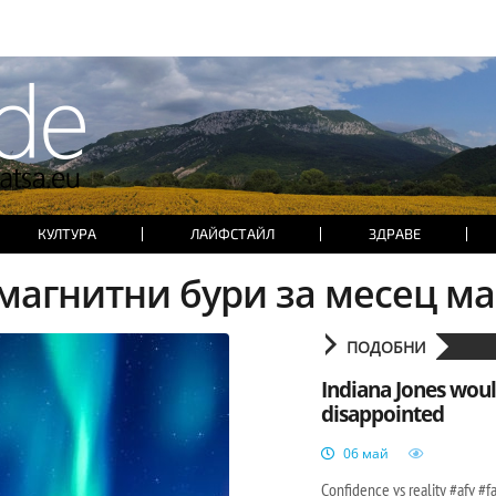
КУЛТУРА
ЛАЙФСТАЙЛ
ЗДРАВЕ
магнитни бури за месец м
ПОДОБНИ
Indiana Jones woul
disappointed
06 май
Confidence vs reality #afv #fa