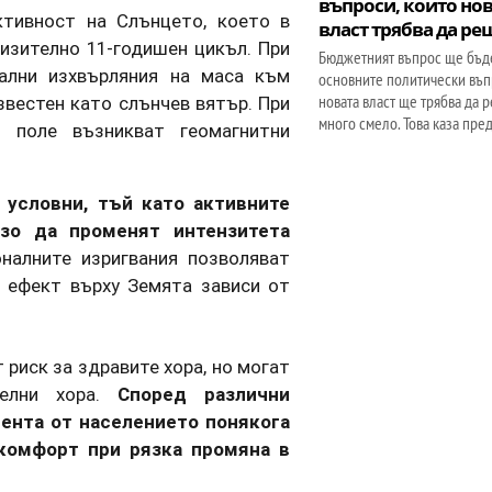
въпроси, които но
ктивност на Слънцето, което в
власт трябва да ре
изително 11-годишен цикъл. При
Бюджетният въпрос ще бъд
нални изхвърляния на маса към
основните политически въп
новата власт ще трябва да р
звестен като слънчев вятър. При
много смело. Това каза пре
 поле възникват геомагнитни
 условни, тъй като активните
зо да променят интензитета
налните изригвания позволяват
т ефект върху Земята зависи от
риск за здравите хора, но могат
телни хора.
Според различни
ента от населението понякога
комфорт при рязка промяна в