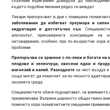
слънчеви изригвания доведоха до наблюдение
където подобни явления рядко се виждат.
Лекари препоръчват в дни с повишена геомагнит
заболявания да избягват преумора и силе
хидратация и достатъчен сън.
Специалист
алкохолът, прекомерната консумация на 
натоварвания, особено при по-възрастни хора 
проблеми.
Препоръчва се хранене с по-леки и богати на 
плодове и зеленчуци, овесени ядки и прод
магнезий и калий. Разходките
на чист въздух 
също могат да помогнат за по-лесното адаптира
околната среда.
Специалистите обаче подчертават, че влиянието н
преувеличава. Въпреки широкото обществено вни
повечето хора геомагнитните смущения преминав