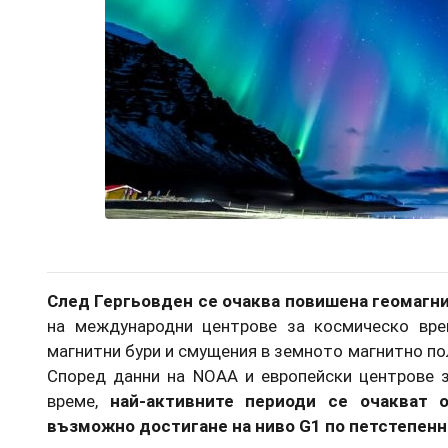
След Гергьовден се очаква повишена геомагн
на международни центрове за космическо вре
магнитни бури и смущения в земното магнитно пол
Според данни на NOAA и европейски центрове 
време,
най-активните периоди се очакват 
възможно достигане на ниво G1 по петстепенна