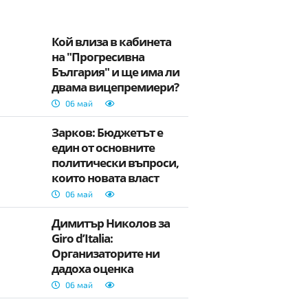
Кой влиза в кабинета
на "Прогресивна
България" и ще има ли
двама вицепремиери?
06 май
Зарков: Бюджетът е
един от основните
политически въпроси,
които новата власт
трябва да реши
06 май
Димитър Николов за
Giro d’Italia:
Организаторите ни
дадоха оценка
„перфето“
06 май