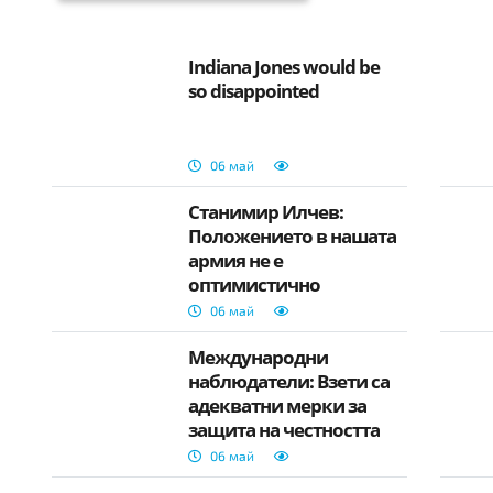
Indiana Jones would be
so disappointed
06 май
Станимир Илчев:
Положението в нашата
армия не е
оптимистично
06 май
Международни
наблюдатели: Взети са
адекватни мерки за
защита на честността
на вота в България
06 май