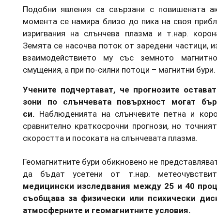
Подобни явления са свързани с повишената а
момента се намира близо до пика на своя прибл
изригвания на слънчева плазма и т.нар. коро
Земята се насочва поток от заредени частици, и
взаимодействието му със земното магнитно
смущения, а при по-силни потоци – магнитни бури.
Учените подчертават, че прогнозите остават
зони по слънчевата повърхност могат бър
си.
Наблюденията на слънчевите петна и коро
сравнително краткосрочни прогнози, но точния
скоростта и посоката на слънчевата плазма.
Геомагнитните бури обикновено не представляват 
да бъдат усетени от т.нар. метеочувстви
медицински изследвания между 25 и 40 проц
съобщава за физически или психически дис
атмосферните и геомагнитните условия.