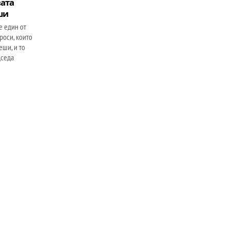
вата
ши
е един от
роси, които
еши, и то
дседа