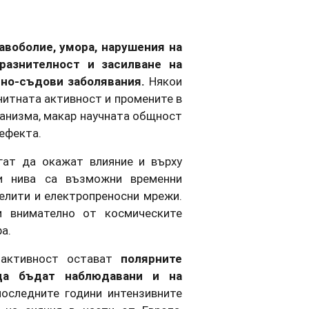
авоболие, умора, нарушения на
дразнителност и засилване на
чно-съдови заболявания.
Някои
итната активност и промените в
ганизма, макар научната общност
ефекта.
гат да окажат влияние и върху
ки нива са възможни временни
елити и електропреносни мрежи.
и внимателно от космическите
а.
 активност остават
полярните
 да бъдат наблюдавани и на
оследните години интензивните