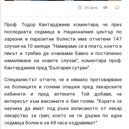
04 фев
Проф. Тодор Кантарджиев коментира, че през
последната седмица в Националния център по
заразни и паразитни болести има отчетени 147
случая на 10 хиляди. “Намираме се в плато, което е
пикът и трябва да очакваме бавно и постепенно
намаляване на новите случаи", коментира проф.
Кантарджиев пред "България сутрин".
Специалистът отчете, че е нямало претоварване
на болниците и големи опашки пред лекарските
кабинети и пред аптеките. Той добави, че
интересът към ваксините е бил голям. "Хората се
научиха да имат под ръка изписаното от лекар
лекарство за грип, което не ги държи по една
седмица болни и за 48 часа оздравяват".