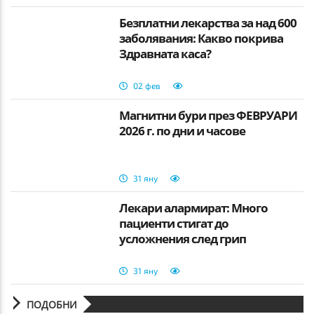
Безплатни лекарства за над 600
заболявания: Какво покрива
Здравната каса?
02 фев
Магнитни бури през ФЕВРУАРИ
2026 г. по дни и часове
31 яну
Лекари алармират: Много
пациенти стигат до
усложнения след грип
31 яну
ПОДОБНИ