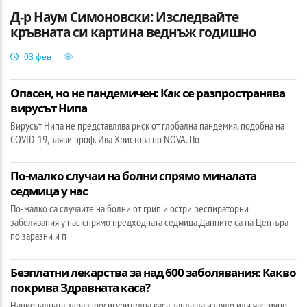
Д-р Наум Симоновски: Изследвайте
кръвната си картина веднъж годишно
03 фев
Опасен, но не пандемичен: Как се разпространява
вирусът Нипа
Вирусът Нипа не представлява риск от глобална пандемия, подобна на
COVID-19, заяви проф. Ива Христова по NOVA. По
По-малко случаи на болни спрямо миналата
седмица у нас
По-малко са случаите на болни от грип и остри респираторни
заболявания у нас спрямо предходната седмица.Данните са на Центъра
по заразни и п
Безплатни лекарства за над 600 заболявания: Какво
покрива Здравната каса?
Националната здравноосигурителна каса заплаща изцяло или частично