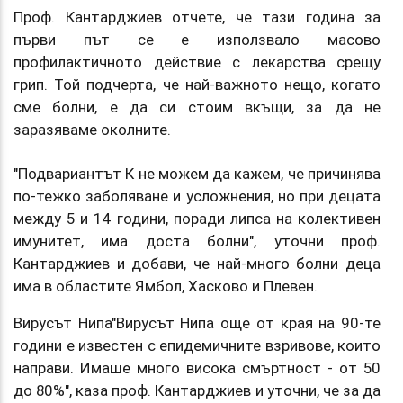
Проф. Кантарджиев отчете, че тази година за
първи път се е използвало масово
профилактичното действие с лекарства срещу
грип. Той подчерта, че най-важното нещо, когато
сме болни, е да си стоим вкъщи, за да не
заразяваме околните.
"Подвариантът К не можем да кажем, че причинява
по-тежко заболяване и усложнения, но при децата
между 5 и 14 години, поради липса на колективен
имунитет, има доста болни", уточни проф.
Кантарджиев и добави, че най-много болни деца
има в областите Ямбол, Хасково и Плевен.
Вирусът Нипа"Вирусът Нипа още от края на 90-те
години е известен с епидемичните взривове, които
направи. Имаше много висока смъртност - от 50
до 80%", каза проф. Кантарджиев и уточни, че за да