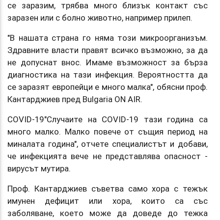
се заразим, трябва много близък контакт със
заразен или с болно животно, например прилеп.
"В нашата страна го няма този микроорганизъм.
Здравните власти правят всичко възможно, за да
не допуснат внос. Имаме възможност за бърза
диагностика на тази инфекция. Вероятността да
се заразят европейци е много малка", обясни проф.
Кантарджиев пред Bulgaria ON AIR.
COVID-19"Случаите на COVID-19 тази година са
много малко. Малко повече от същия период на
миналата година", отчете специалистът и добави,
че инфекцията вече не представлява опасност -
вирусът мутира.
Проф. Кантарджиев съветва само хора с тежък
имунен дефицит или хора, които са със
заболяване, което може да доведе до тежка