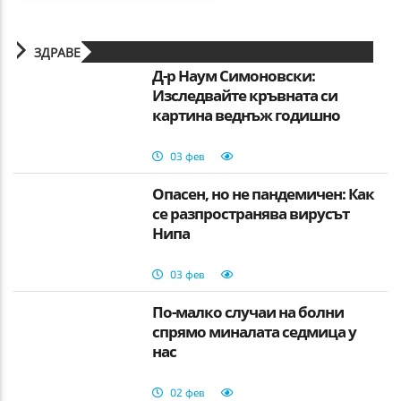
ЗДРАВЕ
Д-р Наум Симоновски:
Изследвайте кръвната си
картина веднъж годишно
03 фев
Опасен, но не пандемичен: Как
се разпространява вирусът
Нипа
03 фев
По-малко случаи на болни
спрямо миналата седмица у
нас
02 фев