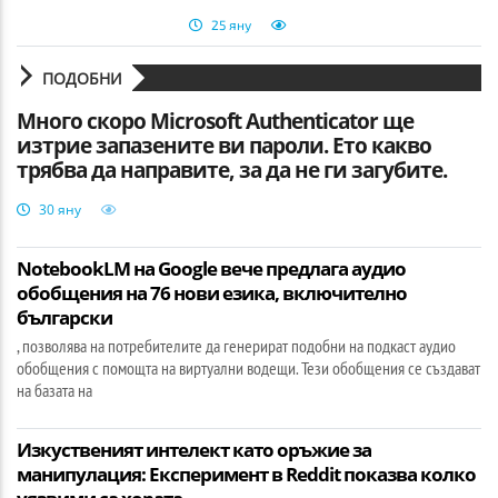
25 яну
ПОДОБНИ
Много скоро Microsoft Authenticator ще
изтрие запазените ви пароли. Ето какво
трябва да направите, за да не ги загубите.
30 яну
NotebookLM на Google вече предлага аудио
обобщения на 76 нови езика, включително
български
, позволява на потребителите да генерират подобни на подкаст аудио
обобщения с помощта на виртуални водещи. Тези обобщения се създават
на базата на
Изкуственият интелект като оръжие за
манипулация: Експеримент в Reddit показва колко