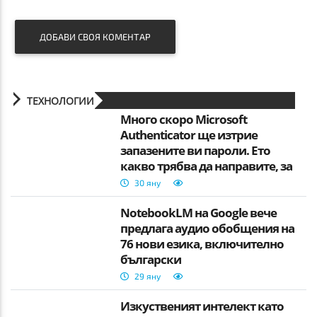
ДОБАВИ СВОЯ КОМЕНТАР
ТЕХНОЛОГИИ
Много скоро Microsoft
Authenticator ще изтрие
запазените ви пароли. Ето
какво трябва да направите, за
да не ги загубите.
30 яну
NotebookLM на Google вече
предлага аудио обобщения на
76 нови езика, включително
български
29 яну
Изкуственият интелект като