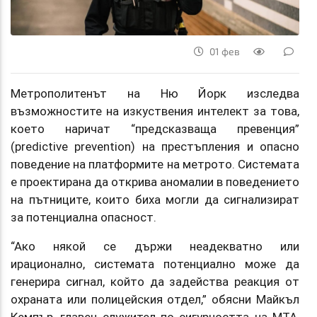
01 фев
Метрополитенът на Ню Йорк изследва
възможностите на изкуствения интелект за това,
което наричат “предсказваща превенция”
(predictive prevention) на престъпления и опасно
поведение на платформите на метрото. Системата
е проектирана да открива аномалии в поведението
на пътниците, които биха могли да сигнализират
за потенциална опасност.
“Ако някой се държи неадекватно или
ирационално, системата потенциално може да
генерира сигнал, който да задейства реакция от
охраната или полицейския отдел,” обясни Майкъл