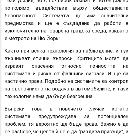
тези усилия, но с по-широк обхват и потенциално
по-голямо въздействие върху обществената
безопасност. Системата ще има значителни
предимства и ще е създадена да работи в
изключително натоварена градска среда, каквато
е метрото на Ню Йорк:
Както при всяка технология за наблюдение, и тук
възникват етични въпроси. Критиците могат да
изразят опасения относно точността на
системата и риска от фалшиви сигнали. И ще са
частично прави. Подобно на системите за контрол
на състоянието на водача в автомобилите, и тази
технология няма да бъде безгрешна.
Въпреки това, в повечето случаи, когато
системата предупреждава за потенциален
проблем, тя вероятно ще бъде права. Важно е да
се разбере, че целта ѝ не е да “раздава присъди”, а