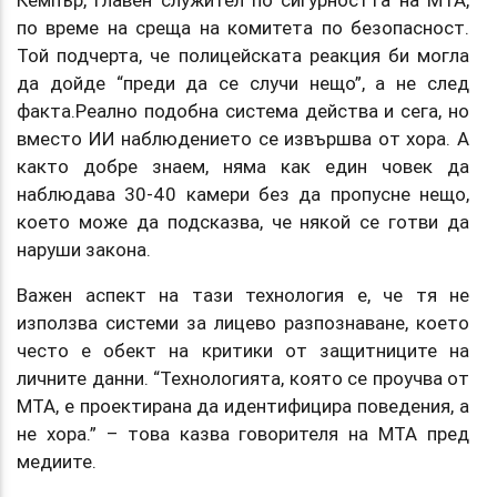
Кемпър, главен служител по сигурността на MTA,
по време на среща на комитета по безопасност.
Той подчерта, че полицейската реакция би могла
да дойде “преди да се случи нещо”, а не след
факта.Реално подобна система действа и сега, но
вместо ИИ наблюдението се извършва от хора. А
както добре знаем, няма как един човек да
наблюдава 30-40 камери без да пропусне нещо,
което може да подсказва, че някой се готви да
наруши закона.
Важен аспект на тази технология е, че тя не
използва системи за лицево разпознаване, което
често е обект на критики от защитниците на
личните данни. “Технологията, която се проучва от
MTA, е проектирана да идентифицира поведения, а
не хора.” – това казва говорителя на MTA пред
медиите.