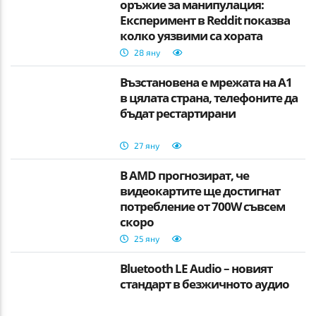
оръжие за манипулация:
Експеримент в Reddit показва
колко уязвими са хората
28 яну
Възстановена е мрежата на А1
в цялата страна, телефоните да
бъдат рестартирани
27 яну
В AMD прогнозират, че
видеокартите ще достигнат
потребление от 700W съвсем
скоро
25 яну
Bluetooth LE Audio – новият
стандарт в безжичното аудио