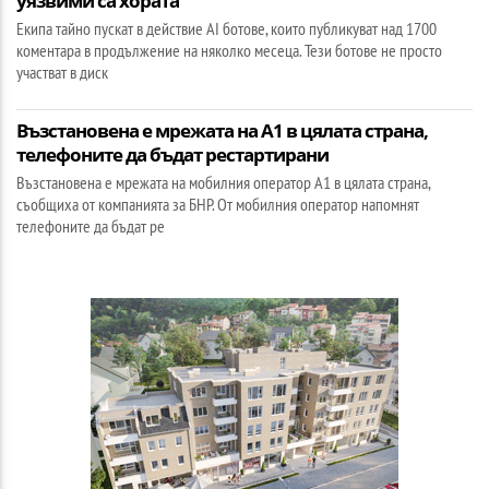
уязвими са хората
Екипа тайно пускат в действие AI ботове, които публикуват над 1700
коментара в продължение на няколко месеца. Тези ботове не просто
участват в диск
Възстановена е мрежата на А1 в цялата страна,
телефоните да бъдат рестартирани
Възстановена е мрежата на мобилния оператор А1 в цялата страна,
съобщиха от компанията за БНР. От мобилния оператор напомнят
телефоните да бъдат ре