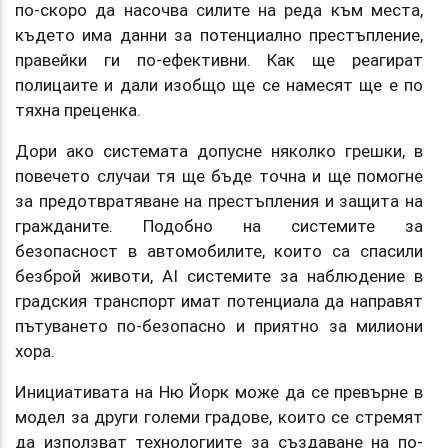
по-скоро да насочва силите на реда към места,
където има данни за потенциално престъпление,
правейки ги по-ефективни. Как ще реагират
полицаите и дали изобщо ще се намесят ще е по
тяхна преценка.
Дори ако системата допусне няколко грешки, в
повечето случаи тя ще бъде точна и ще помогне
за предотвратяване на престъпления и защита на
гражданите. Подобно на системите за
безопасност в автомобилите, които са спасили
безброй животи, AI системите за наблюдение в
градския транспорт имат потенциала да направят
пътуването по-безопасно и приятно за милиони
хора.
Инициативата на Ню Йорк може да се превърне в
модел за други големи градове, които се стремят
да използват технологиите за създаване на по-