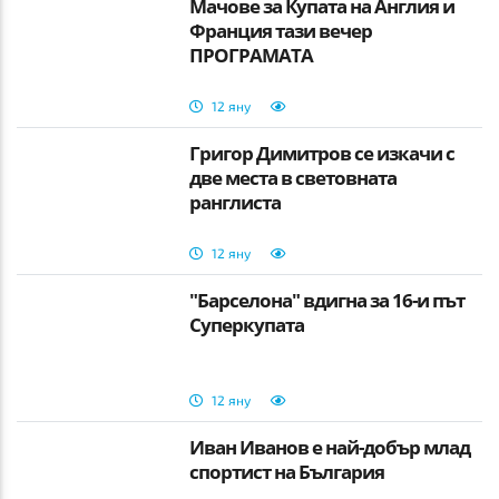
Мачове за Купата на Англия и
Франция тази вечер
ПРОГРАМАТА
12 яну
Григор Димитров се изкачи с
две места в световната
ранглиста
12 яну
"Барселона" вдигна за 16-и път
Суперкупата
12 яну
Иван Иванов е най-добър млад
спортист на България