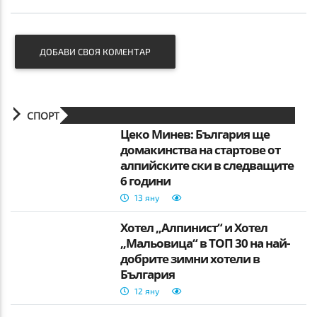
ДОБАВИ СВОЯ КОМЕНТАР
СПОРТ
Цеко Минев: България ще
домакинства на стартове от
алпийските ски в следващите
6 години
13 яну
Хотел „Алпинист“ и Хотел
„Мальовица“ в ТОП 30 на най-
добрите зимни хотели в
България
12 яну