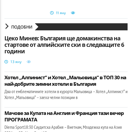
11 яну
ПОДОБНИ
Цеко Минев: България ще домакинства на
стартове от алпийските ски в следващите 6
години
13 яну
Хотел „Алпинист“ и Хотел „Мальовица“ в ТОП 30 на
най-добрите зимни хотели в България
Два от емблематичните хотели в курорта Мальовица – Хотел „Алпинист“ и
Хотел „Мальовица“ – заеха челни позиции в
Мачове за Купата на Англия и Франция тази вечер
ПРОГРАМАТА
Diema Sport18:30 Саудитска Арабия – Виетнам, Младежка купа на Азия