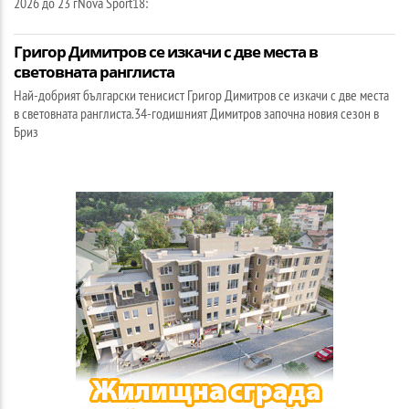
2026 до 23 гNova Sport18:
Григор Димитров се изкачи с две места в
световната ранглиста
Най-добрият български тенисист Григор Димитров се изкачи с две места
в световната ранглиста.34-годишният Димитров започна новия сезон в
Бриз