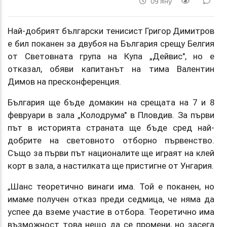
09 яну
Най-добрият български тенисист Григор Димитров
е бил поканен за двубоя на България срещу Белгия
от Световната група на Купа „Дейвис", но е
отказал, обяви капитанът на тима Валентин
Димов на пресконференция.
България ще бъде домакин на срещата на 7 и 8
февруари в зала „Колодрума" в Пловдив. За първи
път в историята страната ще бъде сред най-
добрите на световното отборно първенство.
Също за първи път националите ще играят на клей
корт в зала, а настилката ще пристигне от Унгария.
„Шанс теоретично винаги има. Той е поканен, но
имаме получен отказ преди седмица, че няма да
успее да вземе участие в отбора. Теоретично има
възможност това нещо да се промени, но засега