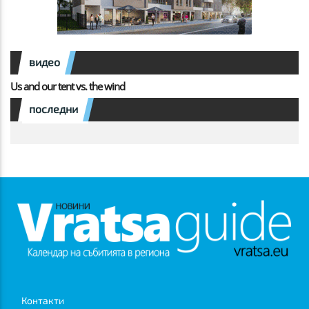
видео
Us and our tent vs. the wind
последни
Контакти