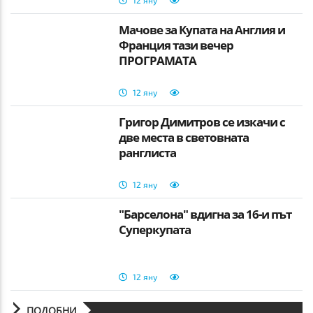
12 яну
Мачове за Купата на Англия и
Франция тази вечер
ПРОГРАМАТА
12 яну
Григор Димитров се изкачи с
две места в световната
ранглиста
12 яну
"Барселона" вдигна за 16-и път
Суперкупата
12 яну
ПОДОБНИ