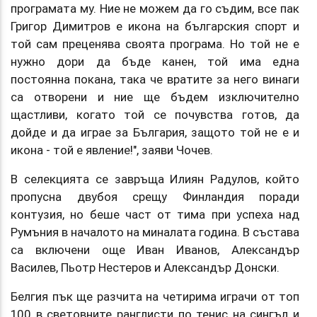
програмата му. Ние не можем да го съдим, все пак
Григор Димитров е икона на българския спорт и
той сам преценява своята програма. Но той не е
нужно дори да бъде канен, той има една
постоянна покана, така че вратите за него винаги
са отворени и ние ще бъдем изключително
щастливи, когато той се почувства готов, да
дойде и да играе за България, защото той не е и
икона - той е явление!", заяви Чочев.
В селекцията се завръща Илиян Радулов, който
пропусна двубоя срещу Финландия поради
контузия, но беше част от тима при успеха над
Румъния в началото на миналата година. В състава
са включени още Иван Иванов, Александър
Василев, Пьотр Нестеров и Александър Донски.
Белгия пък ще разчита на четирима играчи от топ
100 в световните ранглисти по тенис на сингъл и