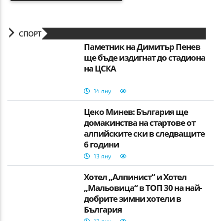
СПОРТ
Паметник на Димитър Пенев
ще бъде издигнат до стадиона
на ЦСКА
14 яну
Цеко Минев: България ще
домакинства на стартове от
алпийските ски в следващите
6 години
13 яну
Хотел „Алпинист“ и Хотел
„Мальовица“ в ТОП 30 на най-
добрите зимни хотели в
България