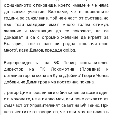
официалното становище, което имаме е, че няма
да вземе участие. Виждаме, че в последните
години, за съжаление, той не е част от състава, но
пък тези младежи имат много голям стимул,
желание и мотивация да се показват, да се
доказват и са с огромно желание да играят за
България, което нас ни радва изключително
много", каза Димов, предаде gol.bg.
Вицепрезидентът на БФ Тенис, изпълнителен
директор на ТК Локомотив (Пловдив) и
организатор на мача за Купа „Дейвис" Георги Чочев
добави, че Димитров има постоянна покана.
„Григор Димитров винаги е бил канен за всеки един
от мачовете, не е имало мач, или поне откакто аз
съм част от Управителният съвет на БФ Тенис. При
него честите отговори са, че този мач не влиза в