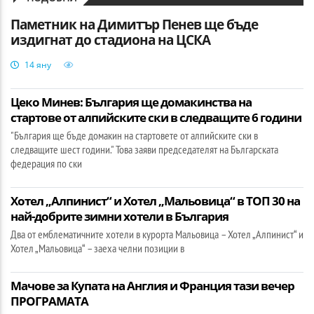
Паметник на Димитър Пенев ще бъде
издигнат до стадиона на ЦСКА
14 яну
Цеко Минев: България ще домакинства на
стартове от алпийските ски в следващите 6 години
"България ще бъде домакин на стартовете от алпийските ски в
следващите шест години." Това заяви председателят на Българската
федерация по ски
Хотел „Алпинист“ и Хотел „Мальовица“ в ТОП 30 на
най-добрите зимни хотели в България
Два от емблематичните хотели в курорта Мальовица – Хотел „Алпинист“ и
Хотел „Мальовица“ – заеха челни позиции в
Мачове за Купата на Англия и Франция тази вечер
ПРОГРАМАТА