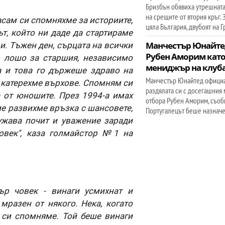
Бризбън обявиха утрешнат
на срещите от втория кръг. 
сам си спомняхме за историите,
цяла България, двубоят на 
т, който ни даде да стартираме
и. Тъжен ден, сърцата на всички
Манчестър Юнайте
Рубен Аморим кат
о лошо за старшия, независимо
мениджър на клуб
а и това го държеше здраво на
Манчестър Юнайтед офици
о катерехме върхове. Спомням си
раздялата си с досегашния
а от юношите. През 1994-а имах
отбора Рубен Аморим, съоб
ие развихме връзка с шансовете,
Португалецът беше назнач
ужава почит и уважение заради
човек", каза голмайстор №1 на
ър човек - винаги усмихнат и
разен от някого. Нека, когато
 си спомняме. Той беше винаги