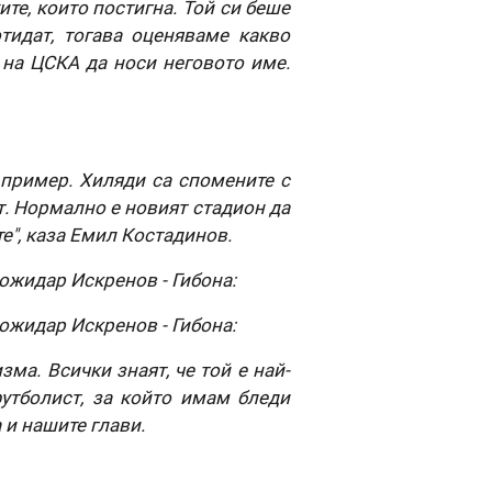
те, които постигна. Той си беше
отидат, тогава оценяваме какво
н на ЦСКА да носи неговото име.
 пример. Хиляди са спомените с
т. Нормално е новият стадион да
е", каза Емил Костадинов.
ожидар Искренов - Гибона:
ожидар Искренов - Гибона:
ма. Всички знаят, че той е най-
утболист, за който имам бледи
 и нашите глави.