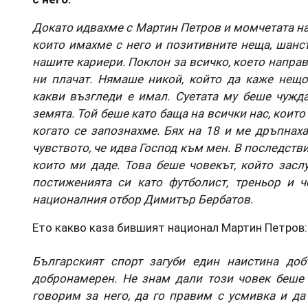
Докато идвахме с Мартин Петров и момчетата на
които имахме с него и позитивните неща, шансъ
нашите кариери. Поклон за всичко, което направ
ни плачат. Нямаше никой, който да каже нещ
какви възгледи е имал. Суетата му беше чужд
земята. Той беше като баща на всички нас, коит
когато се запознахме. Бях на 18 и ме дръпнах
чувството, че идва Господ към мен. В последств
които ми даде. Това беше човекът, който засл
постиженията си като футболист, треньор и 
националния отбор Димитър Бербатов.
Ето какво каза бившият национал Мартин Петров:
Българският спорт загуби един наистина доб
добронамерен. Не знам дали този човек беше м
говорим за него, да го правим с усмивка и да