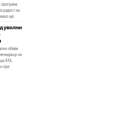
а програма
За радост на
Гришо ще
д уволни
о
а
ално обяви
 мениджър на
щи БТА.
ен пре