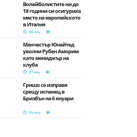
Волейболистите ни до
18 години си осигуриха
място на европейското
в Италия
08 яну
Манчестър Юнайтед
уволни Рубен Аморим
като мениджър на
клуба
07 яну
Гришо се изправя
срещу испанец в
Бризбън на 6 януари
04 яну