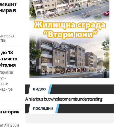
фикант
нира в
ъв втория
 твъ
 до 18
а място
 Италия
гария за
гури
ските
видео
 надигра
A hilarious but wholesome misunderstanding
последни
а втория
 от АТП250 в