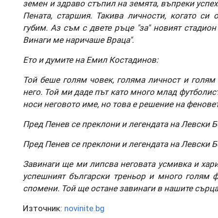
земен и здраво стъпил на земята, въпреки успехи
Пената, старшия. Такива личности, когато си 
губим. Аз съм с двете ръце "за" новият стадио
Винаги ме наричаше Враца".
Ето и думите на Емил Костадинов:
Той беше голям човек, голяма личност и голям
него. Той ми даде път като много млад футболис
носи неговото име, но това е решение на феновет
Пред Пенев се преклони и легендата на Левски Б
Пред Пенев се преклони и легендата на Левски Б
Завинаги ще ми липсва неговата усмивка и хариз
успешният български треньор и много голям ф
спомени. Той ще остане завинаги в нашите сърца
Източник:
novinite.bg