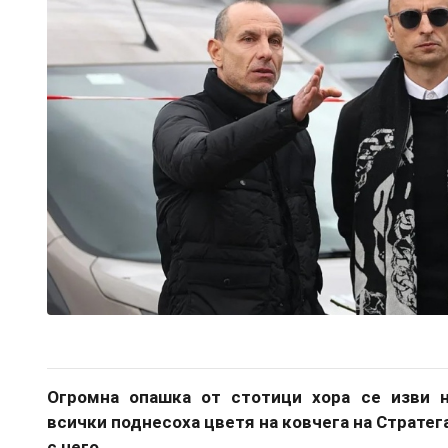
Огромна опашка от стотици хора се изви н
всички поднесоха цветя на ковчега на Стратега
с него.