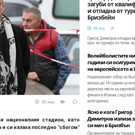
загуби от квали
и отпадна от тур
Бризбейн
08 яну
Григор Димитров отпадна в
кръг на турнира по тенис на
Волейболистите ни
години си осигурих
на европейското в
Националният отбор на Бъл
юноши до 18 години си оси
директно място на европей
финали в Италия, след като
категорично
05 яну
Ясно е кога Григор
Димитров излиза з
а националния стадион, като
си мач в Бризбън
 и си казаха последно "сбогом"
Организаторите на турнира