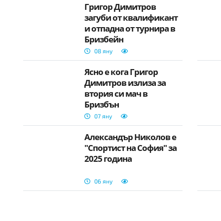
Григор Димитров
загуби от квалификант
и отпадна от турнира в
Бризбейн
08 яну
Ясно е кога Григор
Димитров излиза за
втория си мач в
Бризбън
07 яну
Александър Николов е
"Спортист на София" за
2025 година
06 яну