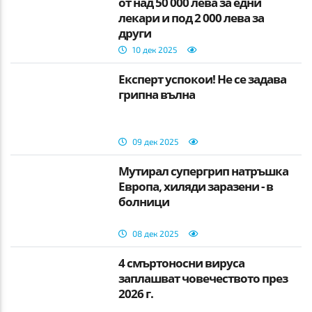
от над 50 000 лева за едни
лекари и под 2 000 лева за
други
10 дек 2025
Експерт успокои! Не се задава
грипна вълна
09 дек 2025
Мутирал супергрип натръшка
Европа, хиляди заразени - в
болници
08 дек 2025
4 смъртоносни вируса
заплашват човечеството през
2026 г.