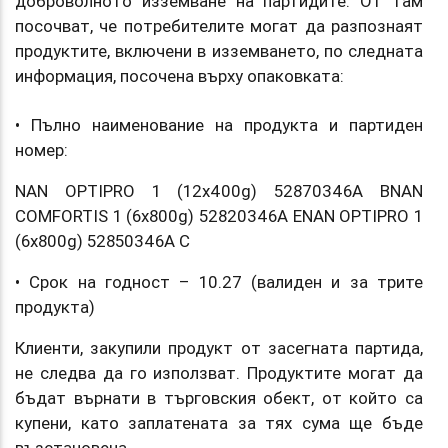
доброволното изземване на партидите. От там
посочват, че потребителите могат да разпознаят
продуктите, включени в изземването, по следната
информация, посочена върху опаковката:
• Пълно наименование на продукта и партиден
номер:
NAN OPTIPRO 1 (12x400g) 52870346A BNAN
COMFORTIS 1 (6x800g) 52820346A ENAN OPTIPRO 1
(6x800g) 52850346A C
• Срок на годност – 10.27 (валиден и за трите
продукта)
Клиенти, закупили продукт от засегната партида,
не следва да го използват. Продуктите могат да
бъдат върнати в търговския обект, от който са
купени, като заплатената за тях сума ще бъде