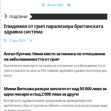
08 дек 2025
ПОДОБНИ
Епидемия от грип парализира британската
здравна система
12 дек 2025
Ангел Кунчев: Няма място за паника по отношение
на заболеваемостта от грип
Към момента няма място за паника по отношение на заболеваемостта от
грип в страната ни, каза за БТА главният държавен здравен инспектор доц.
Ангел
Мими Виткова разкри заплати от над 50 000 лева за
едни лекари и под 2 000 лева за други
Българското здравеопазване продължава да функционира като
аритметичен сбор от търговски субекти, а липсата на ясни регулации води
до тежки диспропо