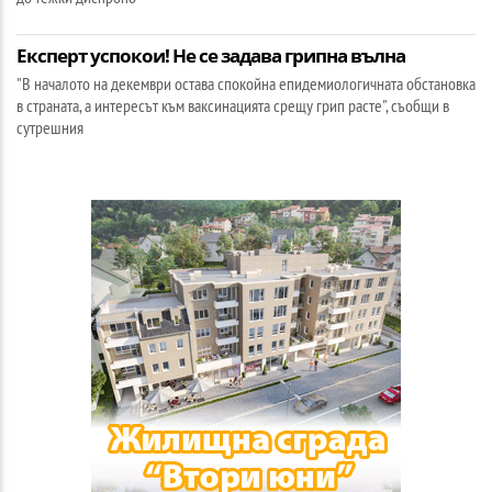
Експерт успокои! Не се задава грипна вълна
"В началото на декември остава спокойна епидемиологичната обстановка
в страната, а интересът към ваксинацията срещу грип расте", съобщи в
сутрешния