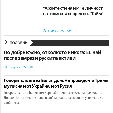
"Архитекти на ИИ" e Личност
на годината според сп. "Тайм"
11 дек 2025
ПОДОБНИ
По-добре късно, отколкото никога: ЕС най-
после замрази руските активи
12 дек 2025
Говорителката на Белия дом: На президента Тръмп
му писна и от Украйна, и от Русия
Говорителката на Белия дом Карълайн Ливит заяви, че на президента
Доналд Тръмп вече му е „писнало“ да полага какви ли не усилия, за да
слой точка н