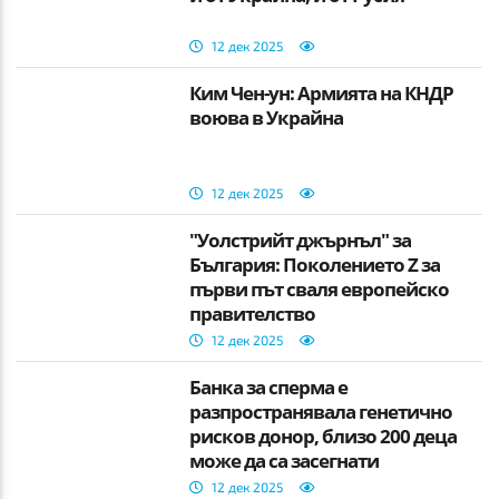
12 дек 2025
Ким Чен-ун: Армията на КНДР
воюва в Украйна
12 дек 2025
"Уолстрийт джърнъл" за
България: Поколението Z за
първи път сваля европейско
правителство
12 дек 2025
Банка за сперма е
разпространявала генетично
рисков донор, близо 200 деца
може да са засегнати
12 дек 2025