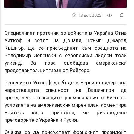
13 дек 2025
Специалният пратеник за войната в Украйна Стив
Уиткоф и зетят на Доналд Тръмп, Джаред
Къшнър, ще се присъединят към срещната на
Володимир Зеленски с европейски лидери този
уикенд. За това съобщава американски
представител, цитгиран от Ройтерс.
Решението Уиткоф да бъде в Берлин подчертава
нарастващата спешност на Вашингтон да
преодолее оставащите разминавания с Киев по
условията на американския мирен план, коментира
Ройтерс като припомня, че ръководеше
преговорите с Украйна и Русия.
Очаква се да присъстват френският президент