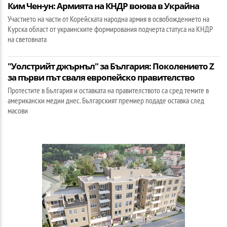
Ким Чен-ун: Армията на КНДР воюва в Украйна
Участието на части от Корейската народна армия в освобождението на
Курска област от украинските формирования подчерта статуса на КНДР
на световната
"Уолстрийт джърнъл" за България: Поколението Z
за първи път сваля европейско правителство
Протестите в България и оставката на правителството са сред темите в
американски медии днес. Българският премиер подаде оставка след
масови