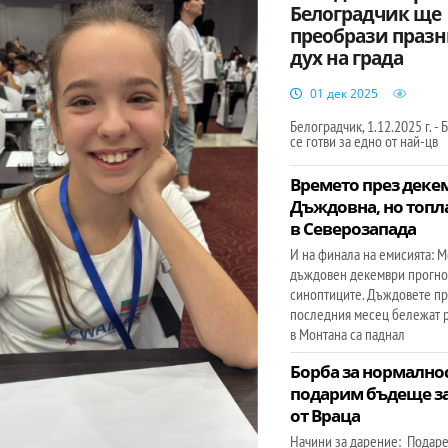
Белоградчик ще
преобрази праз
дух на града
01 дек 2025
Белоградчик, 1.12.2025 г. -
се готви за едно от най-цв
Времето през деке
Дъждовна, но топл
в Северозапада
И на финала на емисията: М
дъждовен декември прогно
синоптиците. Дъждовете п
последния месец бележат р
в Монтана са паднал
Борба за нормалнос
подарим бъдеще з
от Враца
Начини за дарение: Подар