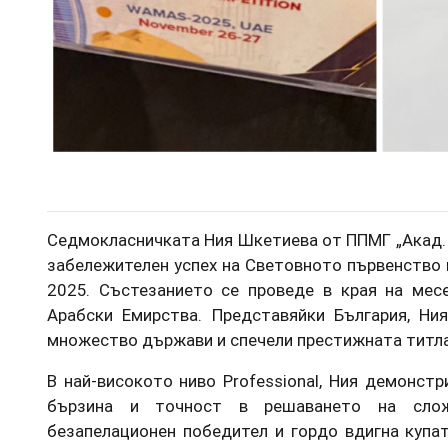
Седмокласничката Ния Шкетиева от ППМГ „Акад. 
забележителен успех на Световното първенство
2025. Състезанието се проведе в края на мес
Арабски Емирства. Представяйки България, Ни
множество държави и спечели престижната титл
В най-високото ниво Professional, Ния демонст
бързина и точност в решаването на сло
безапелационен победител и гордо вдигна купа