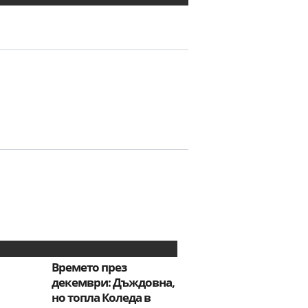
Времето през
декември: Дъждовна,
но топла Коледа в