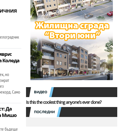
ничния
 Белоградчик
мври:
а Коледа
ек, но
зират
рез
видео
екорд. Само
Is this the coolest thing anyone's ever done?
т: Да
последни
а Мишо
ете бъдеще