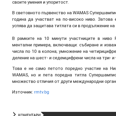
своите умения и упоритост.
В световното първенство на WAMAS Супершампио
година да участват на по-високо ниво. Затова 
успява да защитава титлата си в продължение на 
В рамките на 10 минути участниците в ниво 
ментални примера, включващи: събиране и изва
числа по 10 в колона; умножение на четирицифре
деление на шест- и седемцифрени числа на три- и
Това е не само петото поредно участие на Ни
WAMAS, но и пета поредна титла Супершампио
множество отличия от други международни орган
Източник:
rmtv.bg
КОМЕНТАРИ