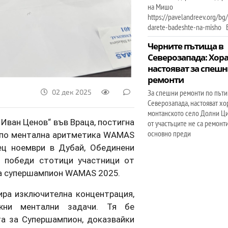
на Мишо
https://pavelandreev.org/b
darete-badeshte-na-misho 
Черните пътища в
Северозапада: Хор
настояват за спеш
ремонти
За спешни ремонти по пъти
02 дек 2025
Северозапада, настояват хо
монтанското село Долни Ц
Иван Ценов“ във Враца, постигна
от участъците не са ремонт
основно преди
 по ментална аритметика WAMAS
ец ноември в Дубай, Обединени
я победи стотици участници от
а супершампион WAMAS 2025.
рира изключителна концентрация,
жни ментални задачи. Тя бе
та за Супершампион, доказвайки