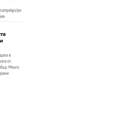
g/campaign/po
Бан
ата
ни
щата в
рата от
ибър. Много
ирани