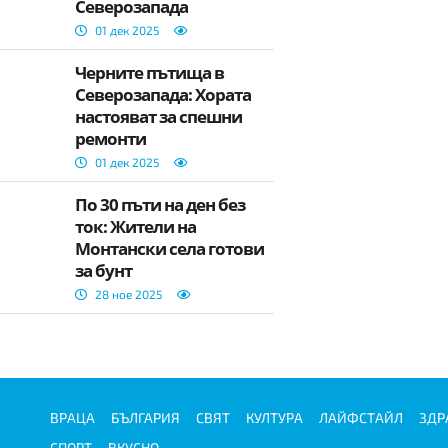
Северозапада
01 дек 2025
Черните пътища в
Северозапада: Хората
настояват за спешни
ремонти
01 дек 2025
По 30 пъти на ден без
ток: Жители на
Монтански села готови
за бунт
28 ное 2025
ВРАЦА
БЪЛГАРИЯ
СВЯТ
КУЛТУРА
ЛАЙФСТАЙЛ
ЗДР
СПОРТ
ВКУСНО