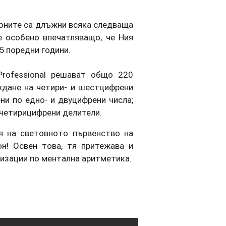
ните са длъжни всяка следваща
е особено впечатляващо, че Ния
5 поредни години.
Professional решават общо 220
ждане на четири- и шестцифрени
ни по едно- и двуцифрени числа;
 четирицифрени делители.
я на световното първенство на
н! Освен това, тя притежава и
изации по ментална аритметика.