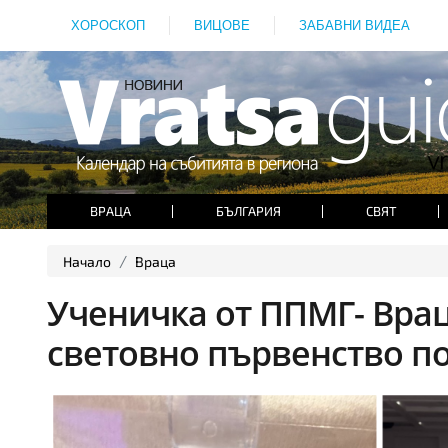
ХОРОСКОП
ВИЦОВЕ
ЗАБАВНИ ВИДЕА
ВРАЦА
БЪЛГАРИЯ
СВЯТ
Начало
Враца
Ученичка от ППМГ- Вра
световно първенство п