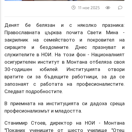
11 ное 2025
Денят бе белязан и с няколко празника:
Православната църква почита Свети Мина -
закрилник на семейството и покровител на
сираците и бездомните. Днес празнуват и
служителите в НОИ. На този фон - Националният
осигурителен институт в Монтана отбеляза своя
30-годишен юбилей. Институцията отвори
вратите си за бъдещите работници, за да се
запознаят с работата на професионалистите.
Следват подробностите.
В приемната на институцията си дадоха среща
професионализмът и младостта.
Станимир Стоев, директор на НОИ - Монтана
"Поканих учениците от шесто училище "Отец