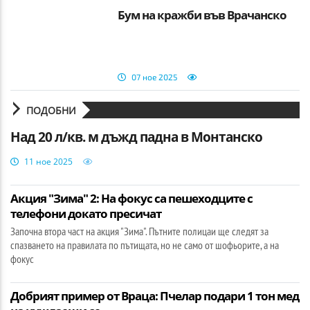
Бум на кражби във Врачанско
07 ное 2025
ПОДОБНИ
Над 20 л/кв. м дъжд падна в Монтанско
11 ное 2025
Акция "Зима" 2: На фокус са пешеходците с
телефони докато пресичат
Започна втора част на акция "Зима". Пътните полицаи ще следят за
спазването на правилата по пътищата, но не само от шофьорите, а на
фокус
Добрият пример от Враца: Пчелар подари 1 тон мед