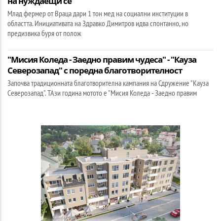
на нуждаещи се
Млад фермер от Враца дари 1 тон мед на социални институции в
областта. Инициативата на Здравко Димитров идва спонтанно, но
предизвика буря от полож
"Мисия Коледа - Заедно правим чудеса" - "Кауза
Северозапад" с поредна благотворителност
Започва традиционната благотворителна кампания на Сдружение "Кауза
Северозапад". ТАзи година мотото е "Мисия Коледа - Заедно правим