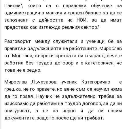
Паисий", които са с паралелка обучение на
администрация в малкия и среден бизнес за да се
запознаят с дейността на НОИ, за да имат
представа как изглежда реалния сектор."
Разговорът между служители и ученици бе за
правата и задълженията на работещите. Мирослав
от Монтана, въпреки крехката си възраст, вече е
работил без трудов договор и е категоричен, че
това не е редно.
Мирослав Лъчезаров, ученик Категорично е
грешка, не го правете, но вече съм се научил няма
да го правя. Научих че задължително трябва за
изискваме да работим на трудов договор, за да ни
осигуряват, а не на черно и да си пазим
документите, защото после ще ни трябват.