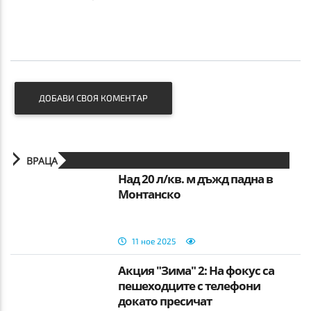
ДОБАВИ СВОЯ КОМЕНТАР
ВРАЦА
Над 20 л/кв. м дъжд падна в
Монтанско
11 ное 2025
Акция "Зима" 2: На фокус са
пешеходците с телефони
докато пресичат