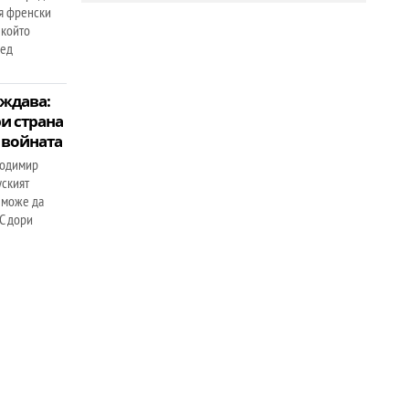
я френски
 който
лед
ждава:
и страна
а войната
лодимир
уският
 може да
ЕС дори