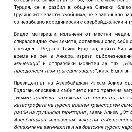
Турция, се е разбил в община Сигнахи, близ
Грузинските власти съобщиха, че е започнало ра
са незабавно координирани с азербайджански и т
Видео материали, излъчени от местни медии,
спираловидно към земята, оставяйки след себе с
президент Реджеп Тайип Ердоган, който бил 
време на реч в Анкара, изрази съболезновани
мъченици
“ и отправяйки молитви за тях. „
Не
преодолеем тази трагедия заедно
“, каза Ердоган.
Президентът на Азербайджан Илхам Алиев съ
Ердоган, описвайки събитието като трагична заг
„
Бяхме дълбоко натъжени от новината за за
катастрофата на турски военен транспортен самол
разби на грузинска територия
“, заяви Алиев. „
От 
Азербайджан изразявам искрени съболезнова
близките на загиналите и на братския турски наро