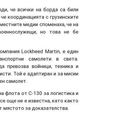
ди, че всички на борда са били
 че координацията с грузинските
местните медии споменаха, че на
оеннослужещи, но това не бе
омпания Lockheed Martin, е един
анспортни самолети в света.
а превозва войници, техника и
сти. Той е адаптиран и за мисии
ен самолет.
а флота от C-130 за логистика и
се още не е известна, като както
ат мястото за доказателства.