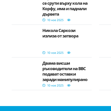
се срути върху кола на
Корфу, има и паднали
дървета
10 ное 2025
Никола Саркози
излиза от затвора
10 ное 2025
Двама висши
ръководители на BBC
подават оставки
заради манипулирано
видео с Тръмп
10 ное 2025