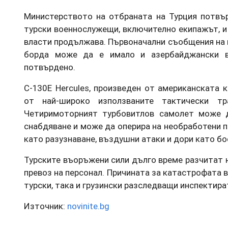
Министерството на отбраната на Турция потвър
турски военнослужещи, включително екипажът, и
власти продължава. Първоначални съобщения на 
борда може да е имало и азербайджански в
потвърдено.
C-130E Hercules, произведен от американската к
от най-широко използваните тактически тр
Четиримоторният турбовитлов самолет може д
снабдяване и може да оперира на необработени пи
като разузнаване, въздушни атаки и дори като бо
Турските въоръжени сили дълго време разчитат н
превоз на персонал. Причината за катастрофата в
турски, така и грузински разследващи инспектир
Източник:
novinite.bg