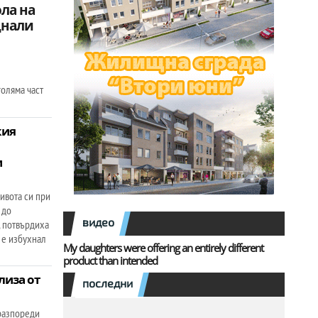
ола на
днали
голяма част
кия
и
ивота си при
 до
видео
 потвърдиха
 е избухнал
My daughters were offering an entirely different
product than intended
лиза от
последни
разпореди