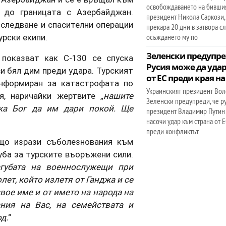
освобождаването на бивши
о до границата с Азербайджан.
президент Никола Саркози,
зследване и спасителни операции
прекара 20 дни в затвора с
урски екипи.
осъждането му по
Зеленски предупре
 показват как C-130 се спуска
Русия може да удар
и бял дим преди удара. Турският
от ЕС преди края н
информиран за катастрофата по
Украинският президент Во
я, наричайки жертвите „
нашите
Зеленски предупреди, че р
ка Бог да им дари покой. Ще
президент Владимир Путин
насочи удар към страна от 
преди конфликтът
що изрази съболезнования към
уба за турските въоръжени сили.
губата на военнослужещи при
ет, който излетя от Ганджа и се
свое име и от името на народа на
ния на Вас, на семействата и
д.
“