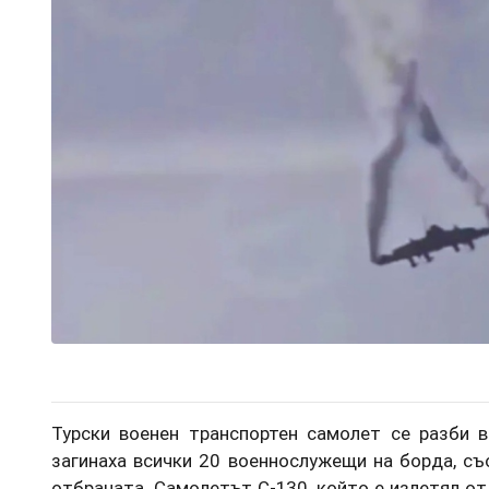
Турски военен транспортен самолет се разби в
загинаха всички 20 военнослужещи на борда, с
отбраната. Самолетът C-130, който е излетял о