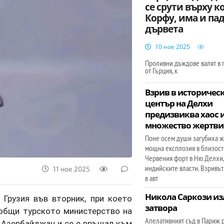
се срути върху к
Корфу, има и па
дървета
10 ное 2025
Проливни дъждове валят в 
от Гърция, к
Взрив в историчес
център на Делхи
предизвиква хаос 
множество жертви
Поне осем души загубиха ж
мощна експлозия в близост
Червения форт в Ню Делхи,
индийските власти. Взривът
11 ное 2025
в авт
Никола Саркози из
 Грузия във вторник, при което
затвора
ъобщи турското министерство на
Апелативният съд в Париж 
т Азербайджан и се е връщал към