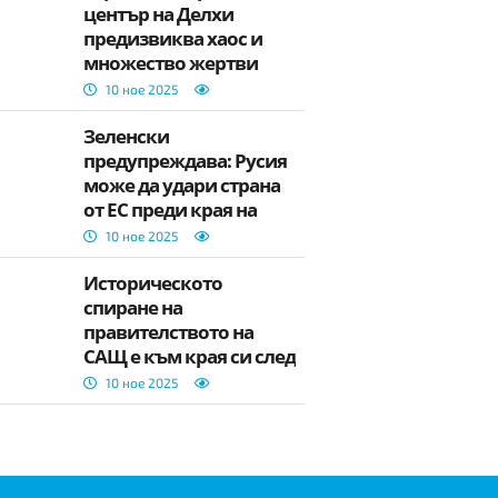
център на Делхи
предизвиква хаос и
множество жертви
10 ное 2025
Зеленски
предупреждава: Русия
може да удари страна
от ЕС преди края на
войната
10 ное 2025
Историческото
спиране на
правителството на
САЩ е към края си след
сделка в Сената
10 ное 2025