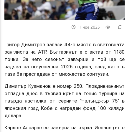
11 ное 2025
Григор Димитров запази 44-о място в световната
ранглиста на ATP. Българинът е с актив от 1180
точки. За него сезонът завърши и той ще се
надява на по-успешна 2026 година, след като в
тази бе преследван от множество контузии.
Димитър Кузманов е номер 250. Пловдивчанинът
отпадна днес в първия кръг на тенис турнира на
твърда настилка от сериите "Чалънджър 75" в
японския град Кобе с награден фонд 100 хиляди
долара.
Карлос Алкарас се завърна на върха. Испанецът е