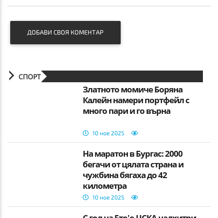
ДОБАВИ СВОЯ КОМЕНТАР
СПОРТ
Златното момиче Боряна
Калейн намери портфейл с
много пари и го върна
10 ное 2025
На маратон в Бургас: 2000
бегачи от цялата страна и
чужбина бягаха до 42
километра
10 ное 2025
С гол на Ето'о ЦСКА надхитри