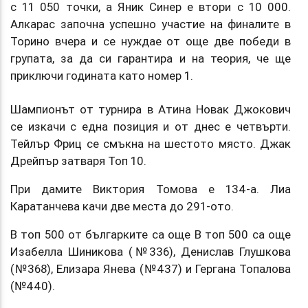
с 11 050 точки, а Яник Синер е втори с 10 000.
Алкарас започна успешно участие на финалите в
Торино вчера и се нуждае от още две победи в
групата, за да си гарантира и на теория, че ще
приключи годината като номер 1.
Шампионът от турнира в Атина Новак Джокович
се изкачи с една позиция и от днес е четвърти.
Тейлър Фриц се смъкна на шестото място. Джак
Дрейпър затваря Топ 10.
При дамите Виктория Томова е 134-а. Лиа
Каратанчева качи две места до 291-ото.
В топ 500 от българките са още В топ 500 са още
Изабелла Шиникова (№336), Денислав Глушкова
(№368), Елизара Янева (№437) и Гергана Топалова
(№440).