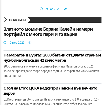
09 ное 2025
ПОДОБНИ
Златното момиче Боряна Калейн намери
портфейл с много пари и го върна
10 ное 2025
На маратон в Бургас: 2000 бегачи от цялата страна и
чужбина бягаха до 42 километра
2000 бегачи се включиха в спортния фестивал Маратон Бургас 2025,
който се провежда за втора поредна година. За първи път максималната
дистанция за
С гол на Ето'о ЦСКА надхитри Левски във вечното
дерби
ЦСКА спечели дербито срещу Левски с минималното 1:0 в среща от 15-
ия кръг на Първа лига, предаде БТА. Джеймс Ето'о отбеляза единст