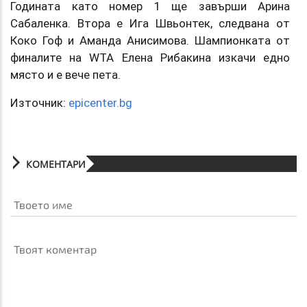
Годината като номер 1 ще завърши Арина
Сабаленка. Втора е Ига Швьонтек, следвана от
Коко Гоф и Аманда Анисимова. Шампионката от
финалите на WTA Елена Рибакина изкачи едно
място и е вече пета.
Източник:
epicenter.bg
КОМЕНТАРИ
Твоето име
Твоят коментар