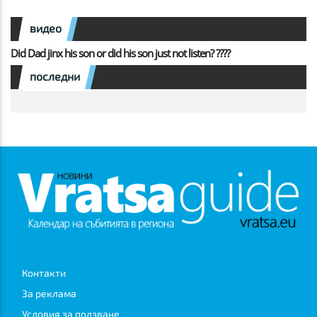
видео
Did Dad jinx his son or did his son just not listen? ????
последни
Контакти
За реклама
Условия за ползване