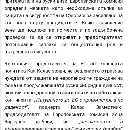
притежатели на руски визи. Европейската комисия
определи мярката като необходима стъпка за
защита на сигурността на Съюза и за засилване на
контрола върху кандидатите. Всяко заявление
вече ще подлежи на по-честа и по-задълбочена
проверка, за да се откриват и предотвратяват
потенциални заплахи за обществения ред и
вътрешната сигурност.
Върховният представител на ЕС по външната
политика Кая Калас заяви, че решението отразява
нуждата от защита на европейските граждани на
фона на продължаващата руска хибридна дейност,
включително дронови атаки и опити за саботаж из
континента. „
Пътуването до ЕС е привилегия, а не
даденост
“, подчерта Калас. Заместник-
председателят на Европейската комисия Хена
Виркунен добави, че „
незаконната и
непредизвикана агресия на Русия срещу Украйна
“