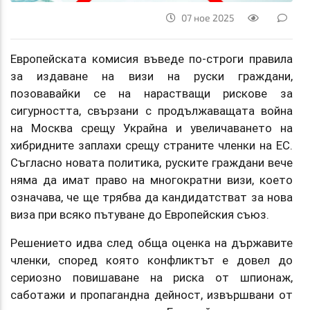
07 ное 2025
Европейската комисия въведе по-строги правила
за издаване на визи на руски граждани,
позовавайки се на нарастващи рискове за
сигурността, свързани с продължаващата война
на Москва срещу Украйна и увеличаването на
хибридните заплахи срещу страните членки на ЕС.
Съгласно новата политика, руските граждани вече
няма да имат право на многократни визи, което
означава, че ще трябва да кандидатстват за нова
виза при всяко пътуване до Европейския съюз.
Решението идва след обща оценка на държавите
членки, според която конфликтът е довел до
сериозно повишаване на риска от шпионаж,
саботажи и пропагандна дейност, извършвани от