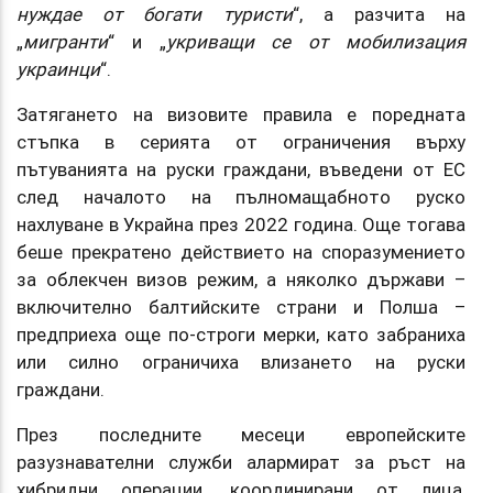
нуждае от богати туристи
“, а разчита на
„
мигранти
“ и „
укриващи се от мобилизация
украинци
“.
Затягането на визовите правила е поредната
стъпка в серията от ограничения върху
пътуванията на руски граждани, въведени от ЕС
след началото на пълномащабното руско
нахлуване в Украйна през 2022 година. Още тогава
беше прекратено действието на споразумението
за облекчен визов режим, а няколко държави –
включително балтийските страни и Полша –
предприеха още по-строги мерки, като забраниха
или силно ограничиха влизането на руски
граждани.
През последните месеци европейските
разузнавателни служби алармират за ръст на
хибридни операции, координирани от лица,