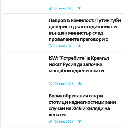
06 ное 2025
Лавров в немилост: Путин губи
доверие в дългогодишния си
външен министър след
провалените преговори с
Тръмп
06 ное 2025
ISW: "Ястребите" в Кремъл
искат Русия да започне
мащабни ядрени опити
06 ное 2025
Великобритания откри
стотици недиагностицирани
случаи на ХИВ и хиляди на
хепатит
06 ное 2025