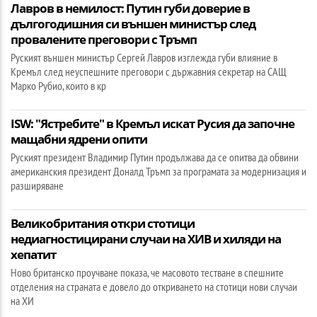
Лавров в немилост: Путин губи доверие в
дългогодишния си външен министър след
провалените преговори с Тръмп
Руският външен министър Сергей Лавров изглежда губи влияние в
Кремъл след неуспешните преговори с държавния секретар на САЩ
Марко Рубио, които в кр
ISW: "Ястребите" в Кремъл искат Русия да започне
мащабни ядрени опити
Руският президент Владимир Путин продължава да се опитва да обвини
американския президент Доналд Тръмп за програмата за модернизация и
разширяване
Великобритания откри стотици
недиагностицирани случаи на ХИВ и хиляди на
хепатит
Ново британско проучване показа, че масовото тестване в спешните
отделения на страната е довело до откриването на стотици нови случаи
на ХИ