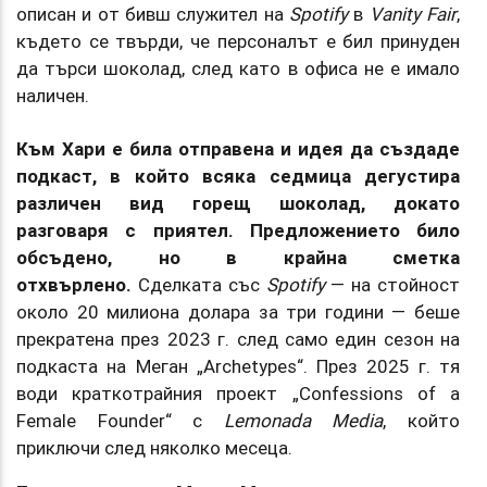
описан и от бивш служител на
Spotify
в
Vanity Fair
,
където се твърди, че персоналът е бил принуден
да търси шоколад, след като в офиса не е имало
наличен.
Към Хари е била отправена и идея да създаде
подкаст, в който всяка седмица дегустира
различен вид горещ шоколад, докато
разговаря с приятел. Предложението било
обсъдено, но в крайна сметка
отхвърлено.
Сделката със
Spotify
— на стойност
около 20 милиона долара за три години — беше
прекратена през 2023 г. след само един сезон на
подкаста на Меган „Archetypes“. През 2025 г. тя
води краткотрайния проект „Confessions of a
Female Founder“ с
Lemonada Media
, който
приключи след няколко месеца.