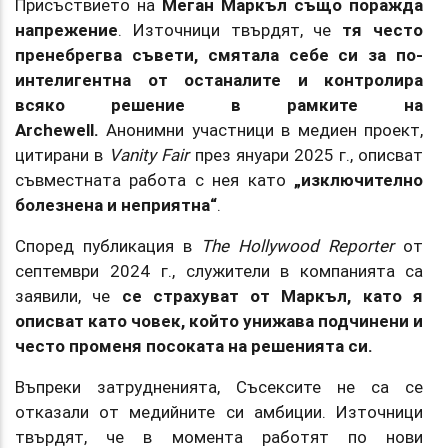
Присъствието на
Меган Маркъл също поражда
напрежение
. Източници твърдят, че
тя често
пренебрегва съвети, смятала себе си за по-
интелигентна от останалите и контролира
всяко решение в рамките на
Archewell.
Анонимни участници в медиен проект,
цитирани в
Vanity Fair
през януари 2025 г., описват
съвместната работа с нея като
„изключително
болезнена и неприятна“
.
Според публикация в
The Hollywood Reporter
от
септември 2024 г., служители в компанията са
заявили, че
се страхуват от Маркъл, като я
описват като човек, който унижава подчинени и
често променя посоката на решенията си.
Въпреки затрудненията, Съсексите не са се
отказали от медийните си амбиции. Източници
твърдят, че в момента работят по нови