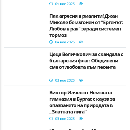
04 ное 2025
Пак агресия в риалити! Джан
Микеле бе изгонен от "Ергенът:
Любов в рая" заради системен
тормоз
04 ное 2025
Цеца Величкович за скандала с
българския флаг: Обединени
сме от любовта към песента
03 ное 2025
Виктор Илчев от Немската
гимназия в Бургас с кауза за
опазването на природата в
„Златната лига“
03 ное 2025