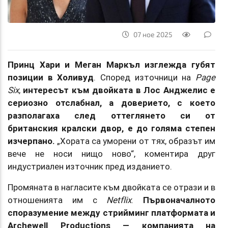
07 ное 2025
Принц Хари и Меган Маркъл изглежда губят
позиции в Холивуд
. Според източници на
Page
Six
,
интересът към двойката в Лос Анджелис е
сериозно отслабнал, а доверието, с което
разполагаха след оттеглянето си от
британския кралски двор, е до голяма степен
изчерпано.
„Хората са уморени от тях, образът им
вече не носи нищо ново“, коментира друг
индустриален източник пред изданието.
Промяната в нагласите към двойката се отрази и в
отношенията им с
Netflix
.
Първоначалното
споразумение между стрийминг платформата и
Archewell Productions — компанията на