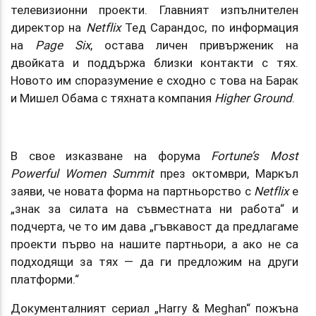
телевизионни проекти. Главният изпълнителен
директор на
Netflix
Тед Сарандос, по информация
на
Page Six
, остава личен привърженик на
двойката и поддържа близки контакти с тях.
Новото им споразумение е сходно с това на Барак
и Мишел Обама с тяхната компания
Higher Ground
.
В свое изказване на форума
Fortune’s Most
Powerful Women Summit
през октомври, Маркъл
заяви, че новата форма на партньорство с
Netflix
е
„знак за силата на съвместната ни работа“ и
подчерта, че то им дава „гъвкавост да предлагаме
проекти първо на нашите партньори, а ако не са
подходящи за тях — да ги предложим на други
платформи.“
Документалният сериал „Harry & Meghan“ пожъна