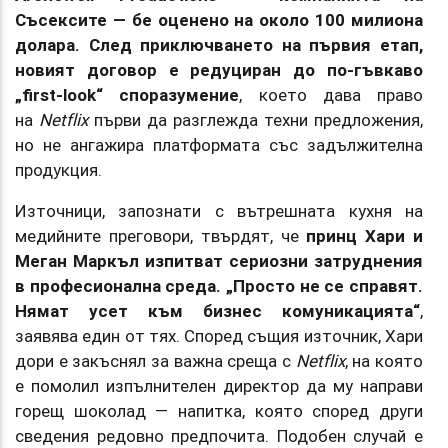
Съсексите — бе оценено на около 100 милиона
долара. След приключването на първия етап,
новият договор е редуциран до по-гъвкаво
„first-look“ споразумение
, което дава право
на
Netflix
първи да разглежда техни предложения,
но не ангажира платформата със задължителна
продукция.
Източници, запознати с вътрешната кухня на
медийните преговори, твърдят, че
принц Хари и
Меган Маркъл изпитват сериозни затруднения
в професионална среда. „Просто не се справят.
Нямат усет към бизнес комуникацията“
,
заявява един от тях. Според същия източник, Хари
дори е закъснял за важна среща с
Netflix
, на която
е помолил изпълнителен директор да му направи
горещ шоколад — напитка, която според други
сведения редовно предпочита. Подобен случай е