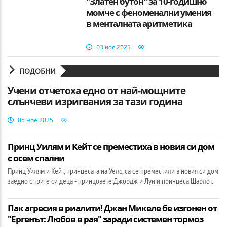
"Златен бутон" за 10-годишно
момче с феноменални умения
в менталната аритметика
03 ное 2025
ПОДОБНИ
Учени отчетоха едно от най-мощните
слънчеви изригвания за тази година
05 ное 2025
Принц Уилям и Кейт се преместиха в новия си дом
с осем спални
Принц Уилям и Кейт, принцесата на Уелс, са се преместили в новия си дом
заедно с трите си деца - принцовете Джордж и Луи и принцеса Шарлот.
Пак агресия в риалити! Джан Микеле бе изгонен от
"Ергенът: Любов в рая" заради системен тормоз