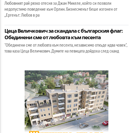
Любовният рай рязко отесня за Джан Микеле, който си позволи
недопустимо поведение към Орлин. Бизнесменът беше изгонен от
„Ергенът: Любов в ра
Цеца Величкович за скандала с българския флаг:
Обединени сме от любовта към песента
"Обединени сме от любовта към песента, независимо откъде идва човек",
това каза Цеца Величкович. Думите на певицата дойдоха след сканд