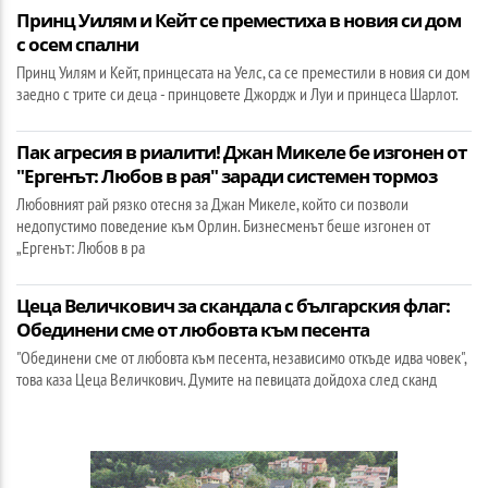
Принц Уилям и Кейт се преместиха в новия си дом
с осем спални
Принц Уилям и Кейт, принцесата на Уелс, са се преместили в новия си дом
заедно с трите си деца - принцовете Джордж и Луи и принцеса Шарлот.
Пак агресия в риалити! Джан Микеле бе изгонен от
"Ергенът: Любов в рая" заради системен тормоз
Любовният рай рязко отесня за Джан Микеле, който си позволи
недопустимо поведение към Орлин. Бизнесменът беше изгонен от
„Ергенът: Любов в ра
Цеца Величкович за скандала с българския флаг:
Обединени сме от любовта към песента
"Обединени сме от любовта към песента, независимо откъде идва човек",
това каза Цеца Величкович. Думите на певицата дойдоха след сканд