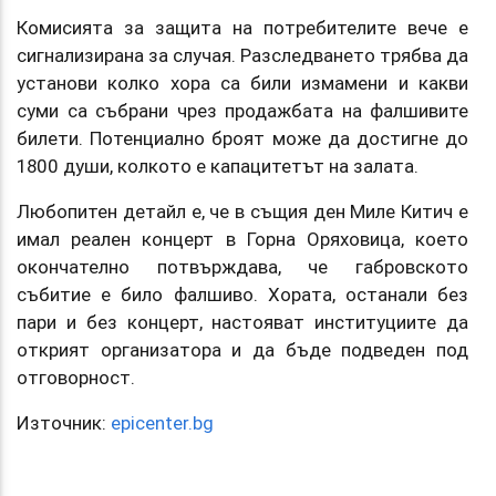
Комисията за защита на потребителите вече е
сигнализирана за случая. Разследването трябва да
установи колко хора са били измамени и какви
суми са събрани чрез продажбата на фалшивите
билети. Потенциално броят може да достигне до
1800 души, колкото е капацитетът на залата.
Любопитен детайл е, че в същия ден Миле Китич е
имал реален концерт в Горна Оряховица, което
окончателно потвърждава, че габровското
събитие е било фалшиво. Хората, останали без
пари и без концерт, настояват институциите да
открият организатора и да бъде подведен под
отговорност.
Източник:
epicenter.bg