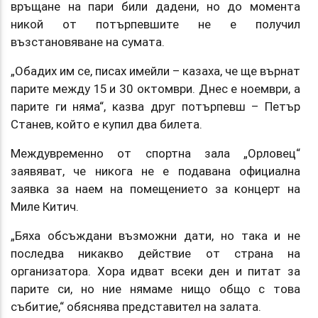
връщане на пари били дадени, но до момента
никой от потърпевшите не е получил
възстановяване на сумата.
„Обадих им се, писах имейли – казаха, че ще върнат
парите между 15 и 30 октомври. Днес е ноември, а
парите ги няма“, казва друг потърпевш – Петър
Станев, който е купил два билета.
Междувременно от спортна зала „Орловец“
заявяват, че никога не е подавана официална
заявка за наем на помещението за концерт на
Миле Китич.
„Бяха обсъждани възможни дати, но така и не
последва никакво действие от страна на
организатора. Хора идват всеки ден и питат за
парите си, но ние нямаме нищо общо с това
събитие,“ обяснява представител на залата.