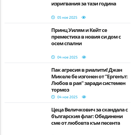
изригвания за тази година
05 ное 2025
Принц Уилям и Кейт се
преместиха в новия си дом с
осем спални
04 ное 2025
Пак агресия в риалити! Джан
Микеле бе изгонен от "Ергенът:
Любов в рая" заради системен
тормоз
04 ное 2025
Цеца Величкович за скандала с
българския флаг: Обединени
сме от любовта към песента