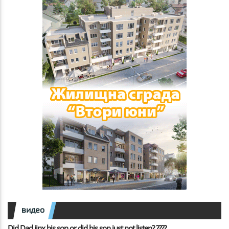
видео
Did Dad jinx his son or did his son just not listen? ????