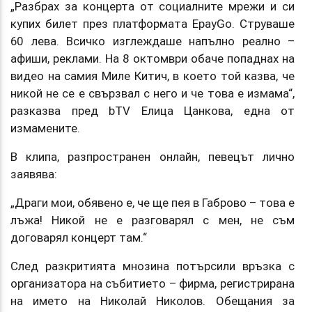
„Разбрах за концерта от социалните мрежи и си
купих билет през платформата EpayGo. Струваше
60 лева. Всичко изглеждаше напълно реално –
афиши, реклами. На 8 октомври обаче попаднах на
видео на самия Миле Китич, в което той казва, че
никой не се е свързвал с него и че това е измама“,
разказва пред bTV Елица Цанкова, една от
измамените.
В клипа, разпространен онлайн, певецът лично
заявява:
„Драги мои, обявено е, че ще пея в Габрово – това е
лъжа! Никой не е разговарял с мен, не съм
договарял концерт там.“
След разкритията мнозина потърсили връзка с
организатора на събитието – фирма, регистрирана
на името на Николай Николов. Обещания за