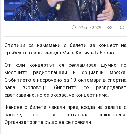
07 ное 2025
Стотици са измамени с билети за концерт на
сръбската фолк звезда Миле Китич в Габрово.
От юли концертът се рекламирал шумно по
местните радиостанции и социални мрежи.
Събитието е насрочено за 10 октомври в спортна
зала "Орловец", билетите се разпродават
светкавично, но се оказва, че концерт няма.
Фенове с билети чакали пред входа на залата с
часове, но тя останала заключена.
Организаторите също не се появили.