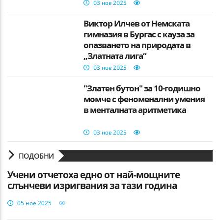
03 ное 2025
Виктор Илчев от Немската
гимназия в Бургас с кауза за
опазването на природата в
„Златната лига“
03 ное 2025
"Златен бутон" за 10-годишно
момче с феноменални умения
в менталната аритметика
03 ное 2025
ПОДОБНИ
Учени отчетоха едно от най-мощните
слънчеви изригвания за тази година
05 ное 2025