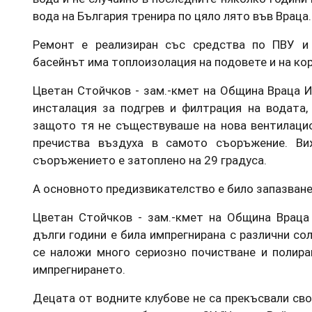
вода на България тренира по цяло лято във Враца.
Ремонт е реализиран със средства по ПВУ и 
басейнът има топлоизолация на подовете и на ко
Цветан Стойчков - зам.-кмет на Община Враца 
инсталация за подгрев и филтрация на водата,
защото тя не съществуваше на нова вентилацио
пречиства въздуха в самото съоръжение. Ви
съоръжението е затоплено на 29 градуса.
А основното предизвикателство е било запазване
Цветан Стойчков - зам.-кмет на Община Враца 
дълги години е била импрегнирана с различни сол
се наложи много сериозно почистване и полира
импрегнирането.
Децата от водните клубове не са прекъсвали сво