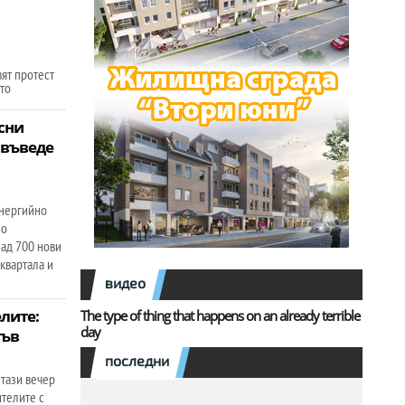
ят протест
то
сни
 въведе
енергийно
но
над 700 нови
 квартала и
видео
лите:
The type of thing that happens on an already terrible
day
във
последни
 тази вечер
ителите с