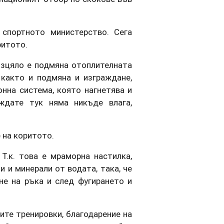
спортното министерство. Сега
ритото.
Изцяло е подмяна отоплителната
 както и подмяна и изграждане,
нна система, която нагнетява и
ждате тук няма никъде влага,
 на коритото.
Т.к. това е мраморна настилка,
и и минерали от водата, така, че
не на ръка и след фугирането и
ите тренировки, благодарение на