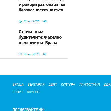
и рокери разговарят за
безопасността на пътя
31 окт 2025
С почит към
будителите: Факелно
шествие във Враца
31 окт 2025
ВРАЦА
БЪЛГАРИЯ
СВЯТ
КУЛТУРА
ЛАЙФСТАЙЛ
ЗДР
СПОРТ
ВКУСНО
ПОСЛЕДВАЙТЕ НИ: