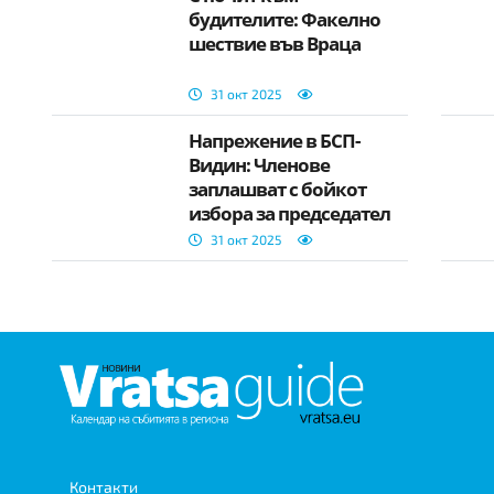
будителите: Факелно
шествие във Враца
31 окт 2025
Напрежение в БСП-
Видин: Членове
заплашват с бойкот
избора за председател
31 окт 2025
Контакти