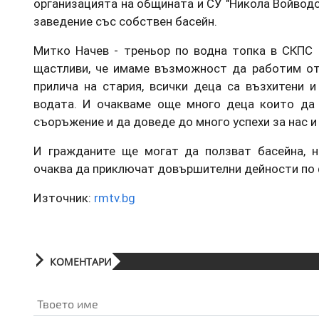
организацията на общината и СУ "Никола Войводо
заведение със собствен басейн.
Митко Начев - треньор по водна топка в СКПС 
щастливи, че имаме възможност да работим от
прилича на стария, всички деца са възхитени 
водата. И очакваме още много деца които да
съоръжение и да доведе до много успехи за нас и 
И гражданите ще могат да ползват басейна, н
очаква да приключат довършителни дейности по 
Източник:
rmtv.bg
КОМЕНТАРИ
Твоето име