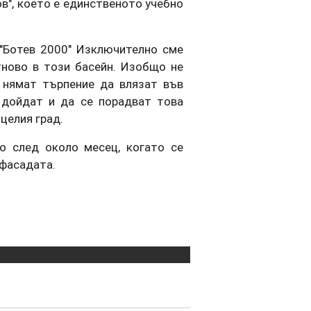
в", което е единственото учебно
"Ботев 2000" Изключително сме
ново в този басейн. Изобщо не
и нямат търпение да влязат във
 дойдат и да се порадват това
целия град.
о след около месец, когато се
фасадата.