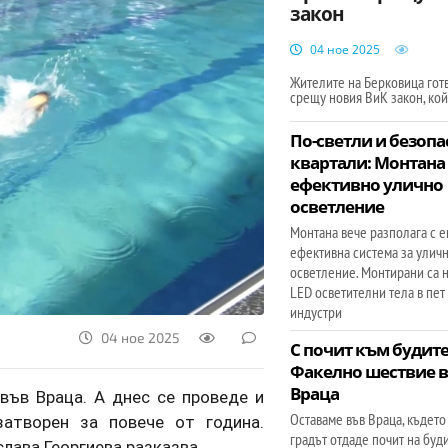
закон
04 ное 2025
Жителите на Берковица готв
срещу новия ВиК закон, кой
По-светли и безопа
квартали: Монтана
ефективно улично
осветление
Монтана вече разполага с 
ефективна система за улич
осветление. Монтирани са 
LED осветителни тела в пет
индустри
04 ное 2025
С почит към будите
Факелно шествие 
Враца
във Враца. А днес се проведе и
Оставаме във Враца, където
затворен за повече от година.
градът отдаде почит на буд
лава Георгиева разказва.