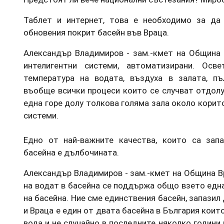
Таблет и интернет, това е необходимо за да
обновения покрит басейн във Враца.
Александър Владимиров - зам.-кмет на Община
интелигентни системи, автоматизирани. Освет
температура на водата, въздуха в залата, пъл
въобще всички процеси които се случват отдол
една горе долу толкова голяма зала около корито
системи.
Едно от най-важните качества, които са зап
басейна е дълбочината.
Александър Владимиров - зам.-кмет на Община В
на водат в басейна се поддържа общо взето едн
на басейна. Ние сме единствения басейн, запазил
и Враца е един от двата басейна в България коит
вода и не случайно в последните няколко години