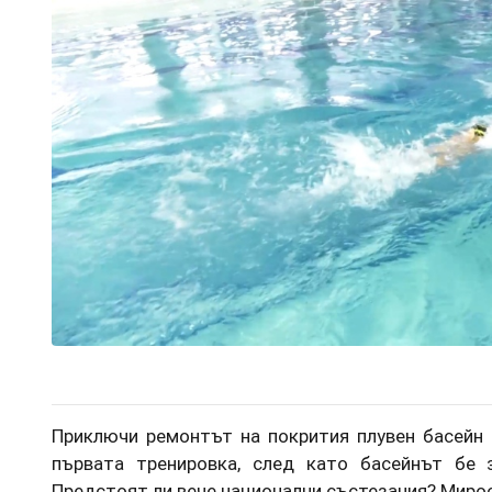
Приключи ремонтът на покрития плувен басейн 
първата тренировка, след като басейнът бе 
Предстоят ли вече национални състезания? Мирос