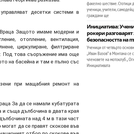
факелно шествие. Стотици д
ученици, учители, самодейц
 управляват десетки системи в
граждани ще
Инициатива: Учен
 Враца Защото имаме модерни и
рокери разговарят 
ление, отопление, вентилация,
безопасността на п
нене, циркулиране, филтриране
Ученици от четвърто основ
„Иван Вазов” в Монтана се
у. Под това съоръжение има още
членовете на мотоклуб „ Ог
то на басейна и там е пълно със
Инициативата
азени при мащабния ремонт на
раца За да се намали кубатурата
а и съща дълбочина в двата края
 дълбочината над 4 м в тази част
о могат да се правят скокове във
 национият отбор по скокове във