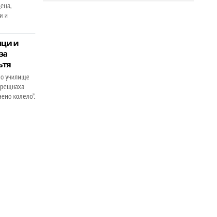
еца,
и и
ици и
за
ътя
но училище
 срещнаха
нено колело”.