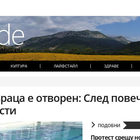
КУЛТУРА
ЛАЙФСТАЙЛ
ЗДРАВЕ
раца е отворен: След повеч
сти
ПОДОБНИ
Протест срещу н