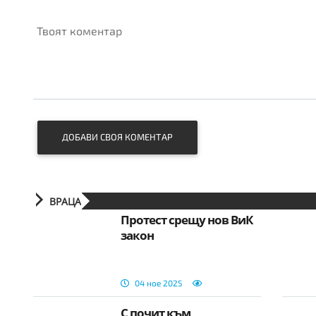
Твоят коментар
ДОБАВИ СВОЯ КОМЕНТАР
ВРАЦА
Протест срещу нов ВиК
закон
04 ное 2025
С почит към