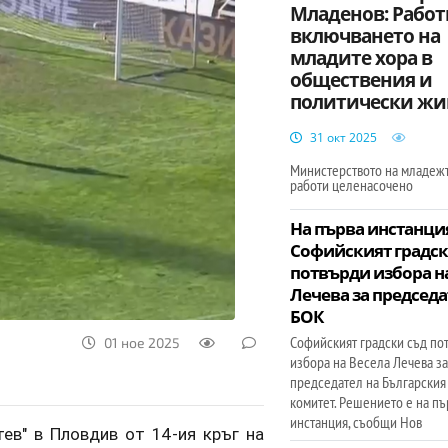
Младенов: Работ
включването на
младите хора в
обществения и
политически жи
31 окт 2025
Министерството на младежт
работи целенасочено
На първа инстанци
Софийският градск
потвърди избора н
Лечева за председа
БОК
Софийският градски съд по
01 ное 2025
избора на Весела Лечева з
председател на Български
комитет. Решението е на пъ
инстанция, съобщи Нов
ев" в Пловдив от 14-ия кръг на