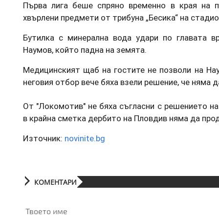
Първа лига беше спряно временно в края на п
хвърлени предмети от трибуна „Бесика“ на стадион
Бутилка с минерална вода удари по главата вр
Наумов, който падна на земята.
Медицинският щаб на гостите не позволи на На
неговия отбор вече бяха взели решение, че няма д
От "Локомотив" не бяха съгласни с решението н
в крайна сметка дербито на Пловдив няма да пр
Източник:
novinite.bg
КОМЕНТАРИ
Твоето име