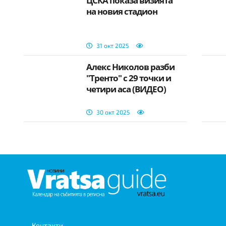
ЦСКА показа визията
на новия стадион
31 окт 2025
Алекс Николов разби
"Тренто" с 29 точки и
четири аса (ВИДЕО)
30 окт 2025
Контакти