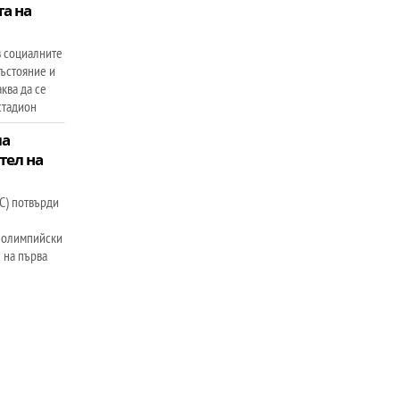
та на
в социалните
състояние и
аква да се
стадион
ла
тел на
С) потвърди
а
я олимпийски
 на първа