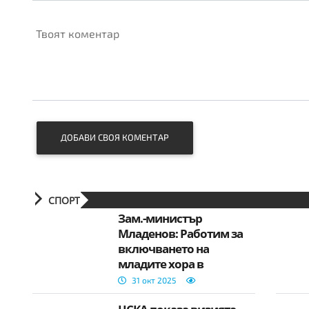
Твоят коментар
ДОБАВИ СВОЯ КОМЕНТАР
СПОРТ
Зам.-министър
Младенов: Работим за
включването на
младите хора в
обществения и
31 окт 2025
политически живот