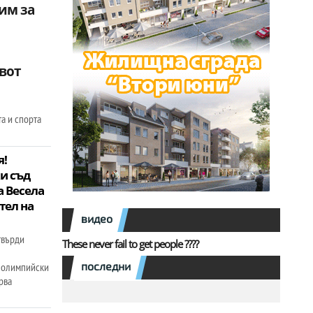
им за
вот
а и спорта
я!
и съд
а Весела
тел на
видео
твърди
These never fail to get people ????
а
последни
я олимпийски
рва