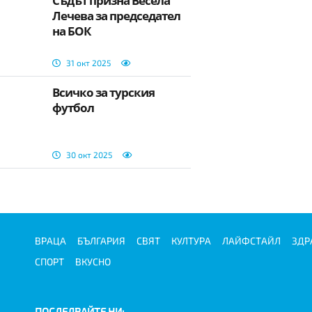
Съдът призна Весела
Лечева за председател
на БОК
31 окт 2025
Всичко за турския
футбол
30 окт 2025
ВРАЦА
БЪЛГАРИЯ
СВЯТ
КУЛТУРА
ЛАЙФСТАЙЛ
ЗДР
СПОРТ
ВКУСНО
ПОСЛЕДВАЙТЕ НИ: