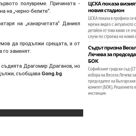
ървото полувреме. Причината -
ЦСКА показа визия
новия стадион
а на „черно-белите“.
ЦСКА показа в профила си 
атаря на „канарчетата“ Даниел
мрежи видео с актуалното 
детайли от това какво се оч
случи по строежа на новия 
умов да продължи срещата, а от
Съдът призна Весе
а го заменят.
Лечева за председа
БОК
а съдията Драгомир Драганов, но
Софийският градски съд (СГ
одължи, съобщава
Gong.bg
.
избора на Весела Лечева з
председател на Български
комитет (БОК). Решението е
инстанция