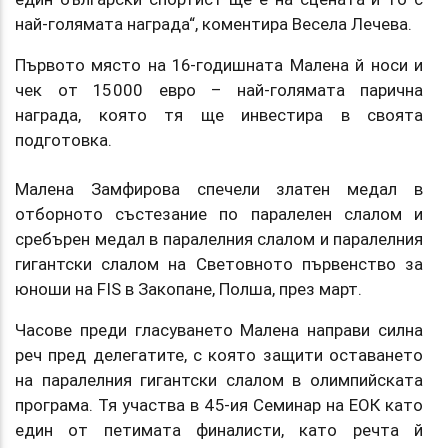
най-голямата награда“, коментира Весела Лечева.
Първото място на 16-годишната Малена й носи и
чек от 15 000 евро – най-голямата парична
награда, която тя ще инвестира в своята
подготовка.
Малена Замфирова спечели златен медал в
отборното състезание по паралелен слалом и
сребърен медал в паралелния слалом и паралелния
гигантски слалом на Световното първенство за
юноши на FIS в Закопане, Полша, през март.
Часове преди гласуването Малена направи силна
реч пред делегатите, с която защити оставането
на паралелния гигантски слалом в олимпийската
програма. Тя участва в 45-ия Семинар на ЕОК като
един от петимата финалисти, като речта й