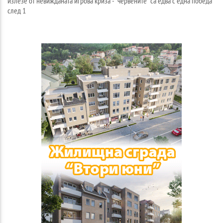
излезе от невижданата игрова криза - "червените" са едва с една победа
след 1