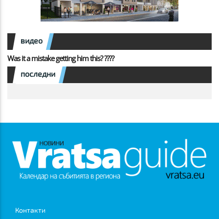
видео
Was it a mistake getting him this? ????
последни
Контакти