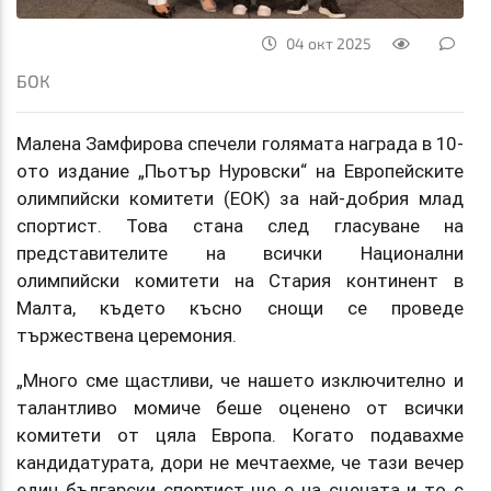
04 окт 2025
БОК
Малена Замфирова спечели голямата награда в 10-
ото издание „Пьотър Нуровски“ на Европейските
олимпийски комитети (ЕОК) за най-добрия млад
спортист. Това стана след гласуване на
представителите на всички Национални
олимпийски комитети на Стария континент в
Малта, където късно снощи се проведе
тържествена церемония.
„Много сме щастливи, че нашето изключително и
талантливо момиче беше оценено от всички
комитети от цяла Европа. Когато подавахме
кандидатурата, дори не мечтаехме, че тази вечер
един български спортист ще е на сцената и то с