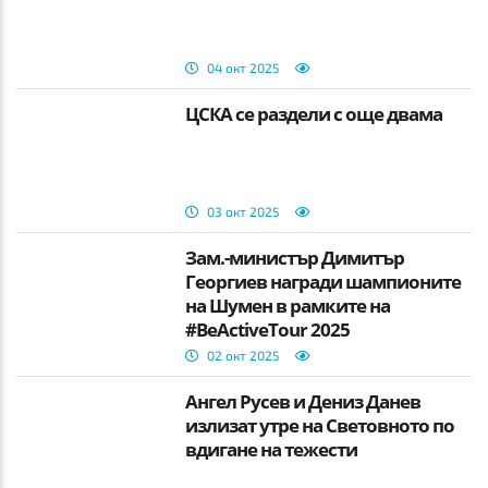
04 окт 2025
ЦСКА се раздели с още двама
03 окт 2025
Зам.-министър Димитър
Георгиев награди шампионите
на Шумен в рамките на
#BeActiveTour 2025
02 окт 2025
Ангел Русев и Дениз Данев
излизат утре на Световното по
вдигане на тежести